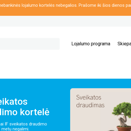
ebankinės lojalumo kortelės nebegalios. Prašome iki šios dienos pa
Lojalumo programa
Skiepa
eikatos
dimo kortelė
ai IF sveikatos draudimo
o metu negalimi.