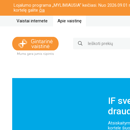
Lojalumo programa „MYLIMIAUSIA“ keičiasi. Nuo 2026.09.01 n
kortelę galite
čia
Vaistai internete
Apie vaistinę
IF sv
drau
Atsiskaitym
kortele šiu