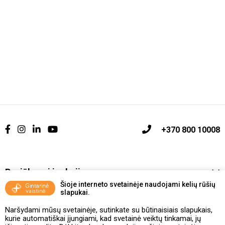
+370 800 10008
Pasiūlymai ir akcijos
Šioje interneto svetainėje naudojami kelių rūšių
slapukai.
Vakcinavimo tvarka ir taisyklės
Naršydami mūsų svetainėje, sutinkate su būtinaisiais slapukais,
Kontaktai ir Karjera
kurie automatiškai įjungiami, kad svetainė veiktų tinkamai, jų