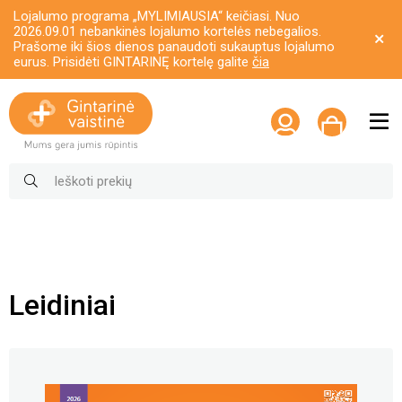
Lojalumo programa „MYLIMIAUSIA“ keičiasi. Nuo
2026.09.01 nebankinės lojalumo kortelės nebegalios.
Prašome iki šios dienos panaudoti sukauptus lojalumo
eurus. Prisidėti GINTARINĘ kortelę galite
čia
Leidiniai