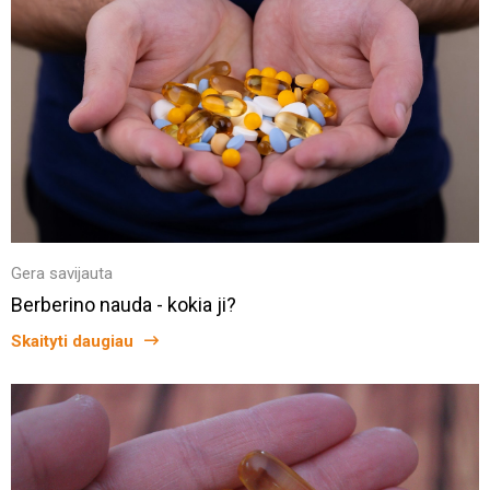
Gera savijauta
Berberino nauda - kokia ji?
Skaityti daugiau