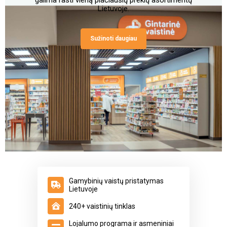
galima rasti vieną plačiausių prekių asortimentų
Lietuvoje.
Sužinoti daugiau
Gamybinių vaistų pristatymas
Lietuvoje
240+ vaistinių tinklas
Lojalumo programa ir asmeniniai