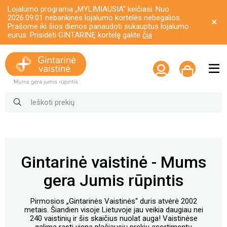
Lojalumo programa „MYLIMIAUSIA“ keičiasi. Nuo
2026.09.01 nebankinės lojalumo kortelės nebegalios.
Prašome iki šios dienos panaudoti sukauptus lojalumo
eurus. Prisidėti GINTARINĘ kortelę galite
čia
Gintarinė vaistinė - Mums
gera Jumis rūpintis
Pirmosios „Gintarinės Vaistinės“ duris atvėrė 2002
metais. Šiandien visoje Lietuvoje jau veikia daugiau nei
240 vaistinių ir šis skaičius nuolat auga! Vaistinėse