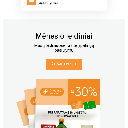
pasiūlymai
Mėnesio leidiniai
Mūsų leidiniuose rasite ypatingų
pasiūlymų
Žiūrėti leidinius