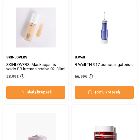
SKINLOVERS
B.Well
SKINLOVERS, Maskuojantis
B.Well TH-917 burnos irigatorius
veido BB kremas spalva 02, 30ml
28,99€
66,99€
Įdėti į krepšelį
Įdėti į krepšelį