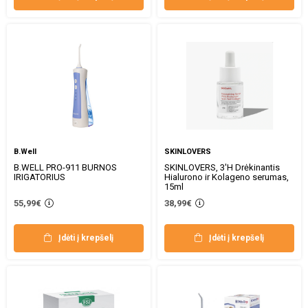
B.Well
SKINLOVERS
B.WELL PRO-911 BURNOS
SKINLOVERS, 3'H Drėkinantis
IRIGATORIUS
Hialurono ir Kolageno serumas,
15ml
55,99€
38,99€
Įdėti į krepšelį
Įdėti į krepšelį