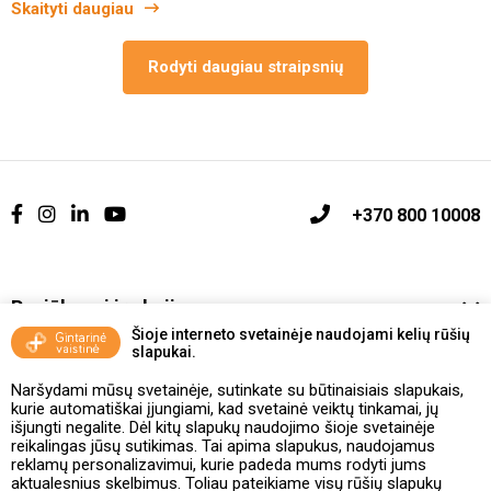
Skaityti daugiau
Rodyti daugiau straipsnių
+370 800 10008
Pasiūlymai ir akcijos
Šioje interneto svetainėje naudojami kelių rūšių
slapukai.
Vakcinavimo tvarka ir taisyklės
Naršydami mūsų svetainėje, sutinkate su būtinaisiais slapukais,
Kontaktai ir Karjera
kurie automatiškai įjungiami, kad svetainė veiktų tinkamai, jų
išjungti negalite. Dėl kitų slapukų naudojimo šioje svetainėje
reikalingas jūsų sutikimas. Tai apima slapukus, naudojamus
Taisyklės ir politika
reklamų personalizavimui, kurie padeda mums rodyti jums
aktualesnius skelbimus. Toliau pateikiame visų rūšių slapukų