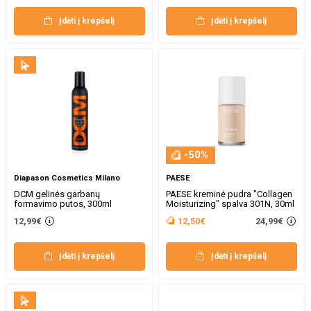
Įdėti į krepšelį
Įdėti į krepšelį
-50%
Diapason Cosmetics Milano
PAESE
DCM gelinės garbanų
PAESE kreminė pudra "Collagen
formavimo putos, 300ml
Moisturizing" spalva 301N, 30ml
24,99€
12,99€
12,50€
Įdėti į krepšelį
Įdėti į krepšelį