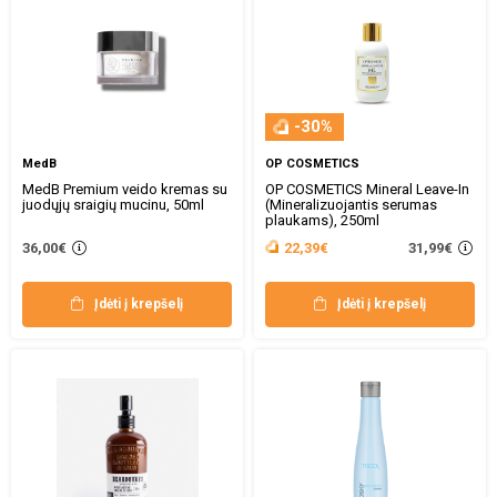
-30%
MedB
OP COSMETICS
MedB Premium veido kremas su
OP COSMETICS Mineral Leave-In
juodųjų sraigių mucinu, 50ml
(Mineralizuojantis serumas
plaukams), 250ml
31,99€
36,00€
22,39€
Įdėti į krepšelį
Įdėti į krepšelį