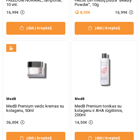
FREEDOM NORMAL, tamponai,
PAESE biri miežių pudra "Beauty
10 vnt.
Powder", 10g
16,99€
16,99€
8,50€
Įdėti į krepšelį
Įdėti į krepšelį
MedB
MedB
MedB Premium veido kremas su
MedB Premium tonikas su
kolagenu, 50ml
kolagenu ir AHA rūgštimis,
200ml
36,00€
14,50€
Įdėti į krepšelį
Įdėti į krepšelį