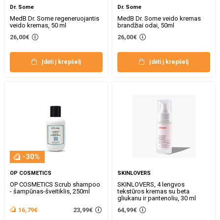
Dr. Some
Dr. Some
MedB Dr. Some regeneruojantis
MedB Dr. Some veido kremas
veido kremas, 50 ml
brandžiai odai, 50ml
26,00€
26,00€
Įdėti į krepšelį
Įdėti į krepšelį
-30%
OP COSMETICS
SKINLOVERS
OP COSMETICS Scrub shampoo
SKINLOVERS, 4 lengvos
- šampūnas-šveitiklis, 250ml
tekstūros kremas su beta
gliukanu ir pantenoliu, 30 ml
23,99€
16,79€
64,99€