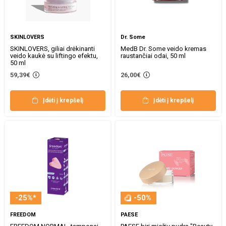
SKINLOVERS
Dr. Some
SKINLOVERS, giliai drėkinanti
MedB Dr. Some veido kremas
veido kaukė su liftingo efektu,
raustančiai odai, 50 ml
50 ml
59,39€
26,00€
Įdėti į krepšelį
Įdėti į krepšelį
-25%*
-50%
FREEDOM
PAESE