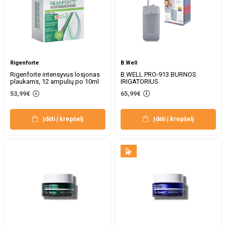
Rigenforte
B.Well
Rigenforte intensyvus losjonas
B.WELL PRO-913 BURNOS
plaukams, 12 ampulių po 10ml
IRIGATORIUS
53,99€
65,99€
Įdėti į krepšelį
Įdėti į krepšelį