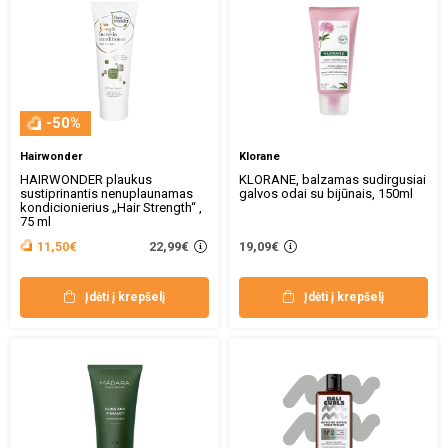
-50%
Hairwonder
Klorane
HAIRWONDER plaukus
KLORANE, balzamas sudirgusiai
sustiprinantis nenuplaunamas
galvos odai su bijūnais, 150ml
kondicionierius „Hair Strength“ ,
75 ml
22,99€
11,50€
19,09€
Įdėti į krepšelį
Įdėti į krepšelį