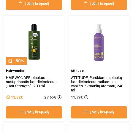
Įdėti į krepšelį
Įdėti į krepšelį
-50%
Hairwonder
Attitude
HAIRWONDER plaukus
ATTITUDE, Purškiamas plaukų
sustiprinantis kondicionierius
kondicionierius vaikams su
„Hair Strength“ , 200 ml
vanilės ir kriaušių aromatu, 240
ml
27,65€
13,82€
11,79€
Įdėti į krepšelį
Įdėti į krepšelį