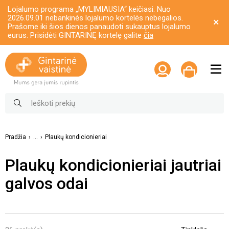
Lojalumo programa „MYLIMIAUSIA“ keičiasi. Nuo
2026.09.01 nebankinės lojalumo kortelės nebegalios.
Prašome iki šios dienos panaudoti sukauptus lojalumo
eurus. Prisidėti GINTARINĘ kortelę galite
čia
Pradžia
...
Plaukų kondicionieriai
Plaukų kondicionieriai jautriai
galvos odai