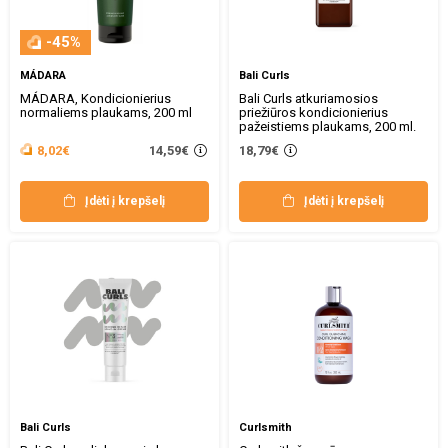
-45%
MÁDARA
Bali Curls
MÁDARA, Kondicionierius
Bali Curls atkuriamosios
normaliems plaukams, 200 ml
priežiūros kondicionierius
pažeistiems plaukams, 200 ml.
14,59€
8,02€
18,79€
Įdėti į krepšelį
Įdėti į krepšelį
Bali Curls
Curlsmith