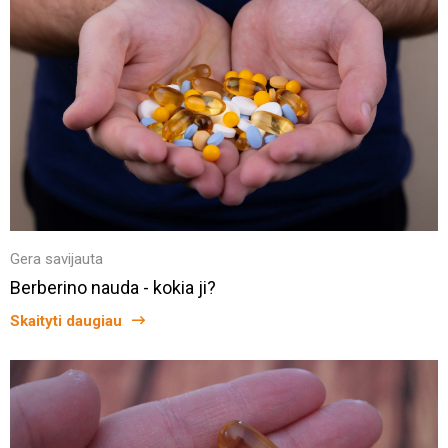
Gera savijauta
Berberino nauda - kokia ji?
Skaityti daugiau