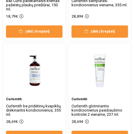
Bali Curls paliekamasis kremas
Curlsmith šampūnas-
pažeistų plaukų priežiūrai, 150
kondicionierius viename, 355 ml.
ml.
18,79€
28,89€
Įdėti į krepšelį
Įdėti į krepšelį
Curlsmith
Curlsmith
Curlsmith be pridėtinių kvapiklių
Curlsmith glotninantis
drėkinantis kondicionierius, 355
kondicionierius pasišiaušimo
ml.
kontrolei 2 viename, 237 ml.
28,69€
28,69€