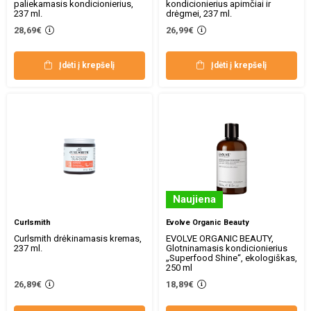
paliekamasis kondicionierius,
kondicionierius apimčiai ir
237 ml.
drėgmei, 237 ml.
28,69€
26,99€
Įdėti į krepšelį
Įdėti į krepšelį
Naujiena
Curlsmith
Evolve Organic Beauty
Curlsmith drėkinamasis kremas,
EVOLVE ORGANIC BEAUTY,
237 ml.
Glotninamasis kondicionierius
„Superfood Shine“, ekologiškas,
250 ml
26,89€
18,89€