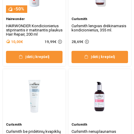
-50%
Hairwonder
Curlsmith
HAIRWONDER Kondicionierius
Curlsmith lengvas drėkinamasis
stiprinantis ir maitinantis plaukus
kondicionierius, 355 ml.
Hair Repair, 200 ml
19,99€
10,00€
28,69€
Įdėti į krepšelį
Įdėti į krepšelį
Curlsmith
Curlsmith
Curlsmith be pridėtinių kvapiklių
Curlsmith nenuplaunamas