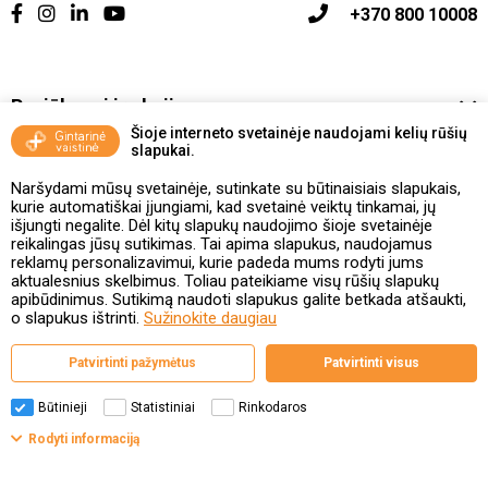
+370 800 10008
Pasiūlymai ir akcijos
Šioje interneto svetainėje naudojami kelių rūšių
slapukai.
Vakcinavimo tvarka ir taisyklės
Naršydami mūsų svetainėje, sutinkate su būtinaisiais slapukais,
Kontaktai ir Karjera
kurie automatiškai įjungiami, kad svetainė veiktų tinkamai, jų
išjungti negalite. Dėl kitų slapukų naudojimo šioje svetainėje
reikalingas jūsų sutikimas. Tai apima slapukus, naudojamus
Taisyklės ir politika
reklamų personalizavimui, kurie padeda mums rodyti jums
aktualesnius skelbimus. Toliau pateikiame visų rūšių slapukų
apibūdinimus. Sutikimą naudoti slapukus galite betkada atšaukti,
o slapukus ištrinti.
Sužinokite daugiau
Valstybinė vaistų kontrolės tarnyba
Patvirtinti pažymėtus
Patvirtinti visus
prie Lietuvos Respublikos sveikatos apsaugos ministerijos
Studentų g. 45A, 08107 Vilnius | +370 5 263 9264
www.vvkt.lt | vvkt@vvkt.lt
Būtinieji
Statistiniai
Rinkodaros
Filtrai
Rodyti informaciją