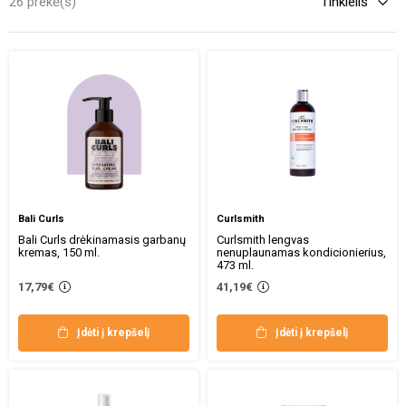
26 prekė(s)
Bali Curls
Curlsmith
Bali Curls drėkinamasis garbanų
Curlsmith lengvas
kremas, 150 ml.
nenuplaunamas kondicionierius,
473 ml.
17,79€
41,19€
Įdėti į krepšelį
Įdėti į krepšelį