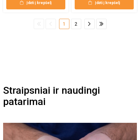
Įdėti į krepšelį
Įdėti į krepšelį
1
2
Straipsniai ir naudingi
patarimai