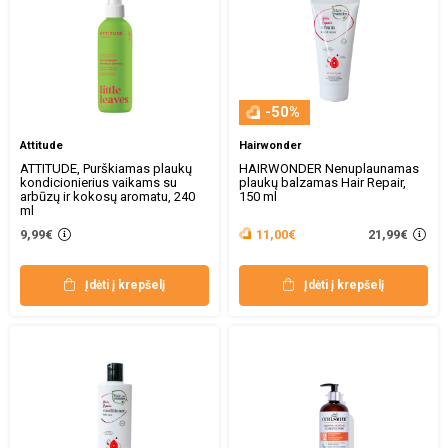
-50%
Attitude
Hairwonder
ATTITUDE, Purškiamas plaukų
HAIRWONDER Nenuplaunamas
kondicionierius vaikams su
plaukų balzamas Hair Repair,
arbūzų ir kokosų aromatu, 240
150 ml
ml
21,99€
9,99€
11,00€
Įdėti į krepšelį
Įdėti į krepšelį