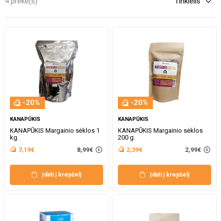
4 prekė(s)
-20%
-20%
KANAPŪKIS
KANAPŪKIS
KANAPŪKIS Margainio sėklos 1
KANAPŪKIS Margainio sėklos
kg.
200 g.
8,99€
2,99€
7,19€
2,39€
Įdėti į krepšelį
Įdėti į krepšelį