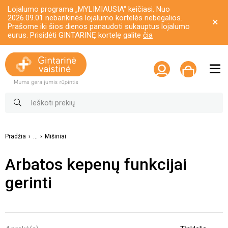
Lojalumo programa „MYLIMIAUSIA“ keičiasi. Nuo
2026.09.01 nebankinės lojalumo kortelės nebegalios.
Prašome iki šios dienos panaudoti sukauptus lojalumo
eurus. Prisidėti GINTARINĘ kortelę galite
čia
Pradžia
...
Mišiniai
Arbatos kepenų funkcijai
gerinti