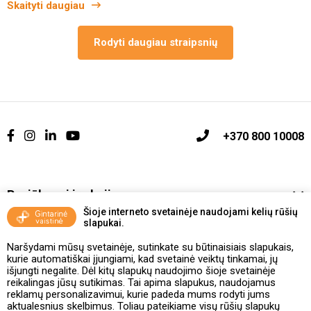
Skaityti daugiau
Rodyti daugiau straipsnių
+370 800 10008
Pasiūlymai ir akcijos
Šioje interneto svetainėje naudojami kelių rūšių
slapukai.
Vakcinavimo tvarka ir taisyklės
Naršydami mūsų svetainėje, sutinkate su būtinaisiais slapukais,
Kontaktai ir Karjera
kurie automatiškai įjungiami, kad svetainė veiktų tinkamai, jų
išjungti negalite. Dėl kitų slapukų naudojimo šioje svetainėje
reikalingas jūsų sutikimas. Tai apima slapukus, naudojamus
Taisyklės ir politika
reklamų personalizavimui, kurie padeda mums rodyti jums
aktualesnius skelbimus. Toliau pateikiame visų rūšių slapukų