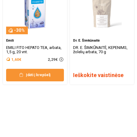
-30%
Emili
Dr. E. Šimkūnaitė
EMILI FITO HEPATO TEA, arbata,
DR. E. ŠIMKŪNAITĖ, KEPENIMS,
1,5 g, 20 vnt.
žolelių arbata, 70 g
2,29€
1,60€
Ieškokite vaistinėse
Įdėti į krepšelį