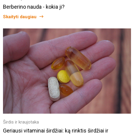
Berberino nauda - kokia ji?
Skaityti daugiau
Širdis ir kraujotaka
Geriausi vitaminai širdžiai: ką rinktis širdžiai ir