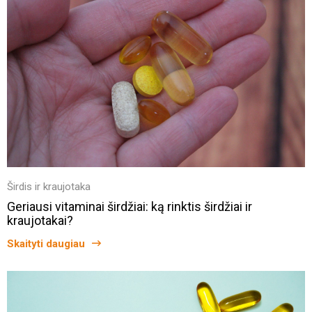
Širdis ir kraujotaka
Geriausi vitaminai širdžiai: ką rinktis širdžiai ir
kraujotakai?
Skaityti daugiau