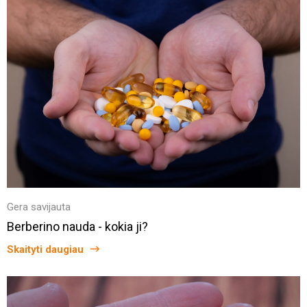
Gera savijauta
Berberino nauda - kokia ji?
Skaityti daugiau