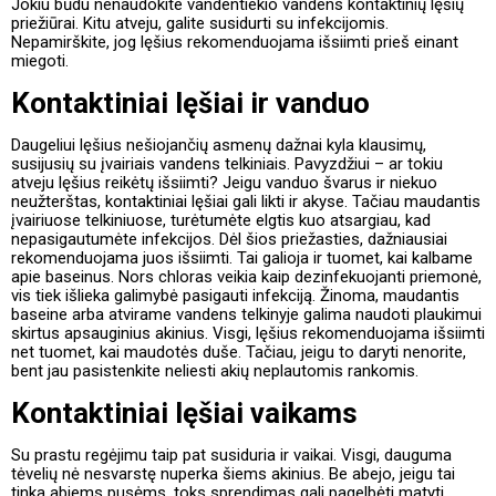
Jokiu būdu nenaudokite vandentiekio vandens kontaktinių lęšių
priežiūrai. Kitu atveju, galite susidurti su infekcijomis.
Nepamirškite, jog lęšius rekomenduojama išsiimti prieš einant
miegoti.
Kontaktiniai lęšiai ir vanduo
Daugeliui lęšius nešiojančių asmenų dažnai kyla klausimų,
susijusių su įvairiais vandens telkiniais. Pavyzdžiui – ar tokiu
atveju lęšius reikėtų išsiimti? Jeigu vanduo švarus ir niekuo
neužterštas, kontaktiniai lęšiai gali likti ir akyse. Tačiau maudantis
įvairiuose telkiniuose, turėtumėte elgtis kuo atsargiau, kad
nepasigautumėte infekcijos. Dėl šios priežasties, dažniausiai
rekomenduojama juos išsiimti. Tai galioja ir tuomet, kai kalbame
apie baseinus. Nors chloras veikia kaip dezinfekuojanti priemonė,
vis tiek išlieka galimybė pasigauti infekciją. Žinoma, maudantis
baseine arba atvirame vandens telkinyje galima naudoti plaukimui
skirtus apsauginius akinius. Visgi, lęšius rekomenduojama išsiimti
net tuomet, kai maudotės duše. Tačiau, jeigu to daryti nenorite,
bent jau pasistenkite neliesti akių neplautomis rankomis.
Kontaktiniai lęšiai vaikams
Su prastu regėjimu taip pat susiduria ir vaikai. Visgi, dauguma
tėvelių nė nesvarstę nuperka šiems akinius. Be abejo, jeigu tai
tinka abiems pusėms, toks sprendimas gali pagelbėti matyti