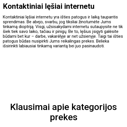
Kontaktiniai lęšiai internetu
Kontaktiniai lęšiai internetu yra išties patogus ir laiką taupantis
sprendimas. Be abejo, svarbu, jog tiksliai žinotumėte Jums
tinkamą dioptriją. Visgi, užsisakydami internetu sutaupysite ne tik
šiek tiek savo laiko, tačiau ir pinigų. Be to, lęšius įsigyti galėsite
būdami bet kur – darbe, vakarėlyje ar net užsienyje. Taigi tai išties
patogus būdas nusipirkti Jums reikalingas prekes. Belieka
išsirinkti labiausiai tinkamą variantą bei juo pasinaudoti.
Klausimai apie kategorijos
prekes