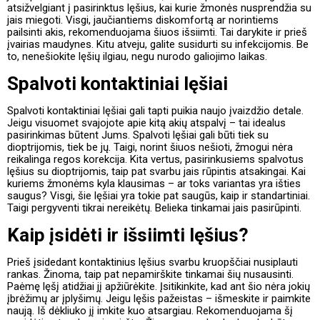
atsižvelgiant į pasirinktus lęšius, kai kurie žmonės nusprendžia su
jais miegoti. Visgi, jaučiantiems diskomfortą ar norintiems
pailsinti akis, rekomenduojama šiuos išsiimti. Tai darykite ir prieš
įvairias maudynes. Kitu atveju, galite susidurti su infekcijomis. Be
to, nenešiokite lęšių ilgiau, negu nurodo galiojimo laikas.
Spalvoti kontaktiniai lęšiai
Spalvoti kontaktiniai lęšiai gali tapti puikia naujo įvaizdžio detale.
Jeigu visuomet svajojote apie kitą akių atspalvį – tai idealus
pasirinkimas būtent Jums. Spalvoti lęšiai gali būti tiek su
dioptrijomis, tiek be jų. Taigi, norint šiuos nešioti, žmogui nėra
reikalinga regos korekcija. Kita vertus, pasirinkusiems spalvotus
lęšius su dioptrijomis, taip pat svarbu jais rūpintis atsakingai. Kai
kuriems žmonėms kyla klausimas – ar toks variantas yra išties
saugus? Visgi, šie lęšiai yra tokie pat saugūs, kaip ir standartiniai.
Taigi pergyventi tikrai nereikėtų. Belieka tinkamai jais pasirūpinti.
Kaip įsidėti ir išsiimti lęšius?
Prieš įsidedant kontaktinius lęšius svarbu kruopščiai nusiplauti
rankas. Žinoma, taip pat nepamirškite tinkamai šių nusausinti.
Paėmę lęšį atidžiai jį apžiūrėkite. Įsitikinkite, kad ant šio nėra jokių
įbrėžimų ar įplyšimų. Jeigu lęšis pažeistas – išmeskite ir paimkite
naują. Iš dėkliuko jį imkite kuo atsargiau. Rekomenduojama šį