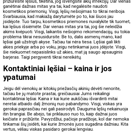
prižiūrėsite lęšius, tikėtina, jog išvengsite akių infekcijų. Dar vienas
ganėtinai dažnas mitas yra tai, kad negalėsite naudoti
kosmetikos priemonių. Visgi, lęšių nešiojimas to tikrai neriboja.
Svarbiausia, kad makiažą darytumėte po to, kai šiuos jau
įsidėjote. Tuo tarpu, kosmetikos priemones nuvalykite tik tuomet,
kai lęšius išsiėmėte. Dar vienas mitas yra tai, jog šie neleidžia
akims kvėpuoti. Visgi, laikantis nešiojimo rekomendacijų, su tokia
problema tikrai nesusidursite. Be to, dalis asmenų mano, kad
lęšiai gali užstrigti akyse. Tačiau tai nėra tiesa. Lęšiai gali likti
akies priekyje arba po voku, jeigu netinkamai juos įdėjote. Visgi,
šie niekuomet nepasislinks už akies, mat ją saugo apsauginis
barjeras. Taigi pergyventi tikrai nereikėtų.
Kontaktiniai lęšiai – kaina ir jos
ypatumai
Jeigu dėl vienokių ar kitokių priežasčių akinių dėvėti nenorite,
tačiau be jų matote prastai, greičiausiai Jums reikalingi
kontaktiniai lęšiai. Kaina ir kai kurie aukščiau išvardinti mitai
neretai atbaido dalį žmonių nuo pabandymo. Visgi, viskas yra
gerokai paprasčiau nei gali pasirodyti. Dauguma lęšių nekainuoja
itin brangiai. Be abejo, tai priklauso nuo to, kaip dažnai juos
keičiate ir prižiūrite. Pavyzdžiui, pačioje pradžioje, kol dar nemoka
tinkamai šių įsidėti, kai kurie žmonės juos sugadina dažniau. Kita
vertus, vėliau viskas pasidaro gerokai lengviau.