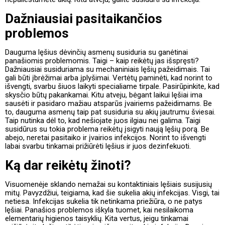
Dažniausiai pasitaikančios
problemos
Dauguma lęšius dėvinčių asmenų susiduria su ganėtinai
panašiomis problemomis. Taigi – kaip reikėtų jas išspręsti?
Dažniausiai susiduriama su mechaniniais lęšių pažeidimais. Tai
gali būti įbrėžimai arba įplyšimai. Vertėtų paminėti, kad norint to
išvengti, svarbu šiuos laikyti specialiame tirpale. Pasirūpinkite, kad
skysčio būtų pakankamai. Kitu atveju, bėgant laikui lęšiai ima
sausėti ir pasidaro mažiau atsparūs įvairiems pažeidimams. Be
to, dauguma asmenų taip pat susiduria su akių jautrumu šviesai.
Taip nutinka dėl to, kad nešiojate juos ilgiau nei galima. Taigi
susidūrus su tokia problema reikėtų įsigyti naują lęšių porą. Be
abejo, neretai pasitaiko ir įvairios infekcijos. Norint to išvengti
labai svarbu tinkamai prižiūrėti lęšius ir juos dezinfekuoti.
Ką dar reikėtų žinoti?
Visuomenėje sklando nemažai su kontaktiniais lęšiais susijusių
mitų. Pavyzdžiui, teigiama, kad šie sukelia akių infekcijas. Visgi, tai
netiesa. Infekcijas sukelia tik netinkama priežiūra, o ne patys
lęšiai. Panašios problemos iškyla tuomet, kai nesilaikoma
elementarių higienos taisyklių. Kita vertus, jeigu tinkamai