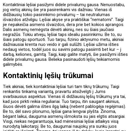
Kontaktiniai lęšiai pasižymi didele privalumų gausa. Nenuostabu,
jog vietoj akinių šie yra pasirenkami vis dažniau. Vienas iš
didžiausių tokio pasirinkimo privalumų – tai neutralumas
išvaizdos atžvilgiu. Lęšiai akyse yra praktiškai “nematomi”. Taigi
jie nepakeičia asmens išvaizdos, dera prie bet kokios aprangos.
Dalis asmenų nemėgsta dėvėti akinių, nes su šiais jaučiasi
negražūs. Tokiu atveju, lęšiai taps idealiu pasirinkimu. Be to, su
šiais patogu sportuoti. Tuo tarpu, fizinio aktyvumo metu, akiniai
dažniausiai krenta nuo veido ir gali sulūžti. Lęšiai užima išties
nedaug vietos, todėl juos su savimi patogu pasiimti bet kur – į
darbą, keliones, gamtą. Taigi, kaip galite matyti, šie pasižymi išties
didele privalumų gausa. Belieka pasinaudoti lęšių teikiamomis
galimybės.
Kontaktinių lęšių trūkumai
Tiek akiniai, tiek kontaktiniai lęšiai turi tam tikrų trūkumų. Taigi
renkantis tinkamą variantą, pravartu atsižvelgti į Jums
svarbiausius aspektus. Vienas iš didžiausių lęšių trūkumų yra tai,
kad juos pirkti reikia reguliariai. Tuo tarpu, itin saugant akinius,
šiuos dėvėti galima išties ilgą laiką (nebent pablogėja regėjimas).
Be to, dėl savo plonumo, lęšiai gana lengvai plyšta. Žinoma,
bėgant laikui, dauguma asmenų išmoksta su jais elgtis atsargiai.
Visgi, niekas negarantuoja, kad mėnesiniai lęšiai atlaikys visą
nurodytą laikotarpį. Be to, daugumai naujokų yra sunku juos