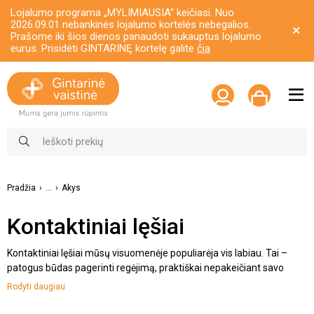
Lojalumo programa „MYLIMIAUSIA“ keičiasi. Nuo
2026.09.01 nebankinės lojalumo kortelės nebegalios.
Prašome iki šios dienos panaudoti sukauptus lojalumo
eurus. Prisidėti GINTARINĘ kortelę galite
čia
Pradžia
...
Akys
Kontaktiniai lęšiai
Kontaktiniai lęšiai mūsų visuomenėje populiarėja vis labiau. Tai –
patogus būdas pagerinti regėjimą, praktiškai nepakeičiant savo
išvaizdos. Lęšiai pasižymi išties didele privalumų gausa. Taigi
Rodyti daugiau
nenuostabu, jog kai kurie žmonės akinius iškeičia būtent į juos. Visgi,
norint, kad šių nešiojimas būtų komfortiškas, svarbi tinkama