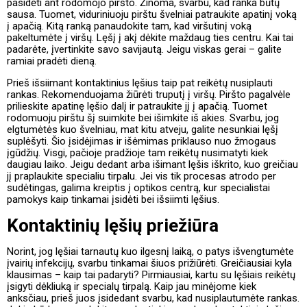
pasidėti ant rodomojo piršto. Žinoma, svarbu, kad ranka būtų
sausa. Tuomet, viduriniuoju pirštu švelniai patraukite apatinį voką
į apačią. Kitą ranką panaudokite tam, kad viršutinį voką
pakeltumėte į viršų. Lęšį į akį dėkite maždaug ties centru. Kai tai
padarėte, įvertinkite savo savijautą. Jeigu viskas gerai – galite
ramiai pradėti dieną.
Prieš išsiimant kontaktinius lęšius taip pat reikėtų nusiplauti
rankas. Rekomenduojama žiūrėti truputį į viršų. Piršto pagalvėle
prilieskite apatinę lęšio dalį ir patraukite jį į apačią. Tuomet
rodomuoju pirštu šį suimkite bei išimkite iš akies. Svarbu, jog
elgtumėtės kuo švelniau, mat kitu atveju, galite nesunkiai lęšį
suplėšyti. Šio įsidėjimas ir išėmimas priklauso nuo žmogaus
įgūdžių. Visgi, pačioje pradžioje tam reikėtų nusimatyti kiek
daugiau laiko. Jeigu dedant arba išimant lęšis iškrito, kuo greičiau
jį praplaukite specialiu tirpalu. Jei vis tik procesas atrodo per
sudėtingas, galima kreiptis į optikos centrą, kur specialistai
pamokys kaip tinkamai įsidėti bei išsiimti lęšius.
Kontaktinių lęšių priežiūra
Norint, jog lęšiai tarnautų kuo ilgesnį laiką, o patys išvengtumėte
įvairių infekcijų, svarbu tinkamai šiuos prižiūrėti. Greičiausiai kyla
klausimas – kaip tai padaryti? Pirmiausiai, kartu su lęšiais reikėtų
įsigyti dėkliuką ir specialų tirpalą. Kaip jau minėjome kiek
anksčiau, prieš juos įsidedant svarbu, kad nusiplautumėte rankas.