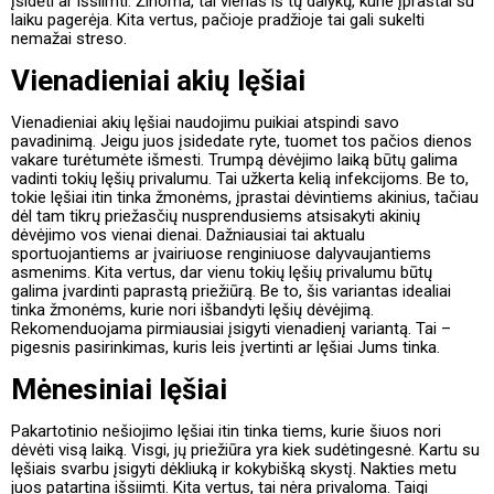
įsidėti ar išsiimti. Žinoma, tai vienas iš tų dalykų, kurie įprastai su
laiku pagerėja. Kita vertus, pačioje pradžioje tai gali sukelti
nemažai streso.
Vienadieniai akių lęšiai
Vienadieniai akių lęšiai naudojimu puikiai atspindi savo
pavadinimą. Jeigu juos įsidedate ryte, tuomet tos pačios dienos
vakare turėtumėte išmesti. Trumpą dėvėjimo laiką būtų galima
vadinti tokių lęšių privalumu. Tai užkerta kelią infekcijoms. Be to,
tokie lęšiai itin tinka žmonėms, įprastai dėvintiems akinius, tačiau
dėl tam tikrų priežasčių nusprendusiems atsisakyti akinių
dėvėjimo vos vienai dienai. Dažniausiai tai aktualu
sportuojantiems ar įvairiuose renginiuose dalyvaujantiems
asmenims. Kita vertus, dar vienu tokių lęšių privalumu būtų
galima įvardinti paprastą priežiūrą. Be to, šis variantas idealiai
tinka žmonėms, kurie nori išbandyti lęšių dėvėjimą.
Rekomenduojama pirmiausiai įsigyti vienadienį variantą. Tai –
pigesnis pasirinkimas, kuris leis įvertinti ar lęšiai Jums tinka.
Mėnesiniai lęšiai
Pakartotinio nešiojimo lęšiai itin tinka tiems, kurie šiuos nori
dėvėti visą laiką. Visgi, jų priežiūra yra kiek sudėtingesnė. Kartu su
lęšiais svarbu įsigyti dėkliuką ir kokybišką skystį. Nakties metu
juos patartina išsiimti. Kita vertus, tai nėra privaloma. Taigi