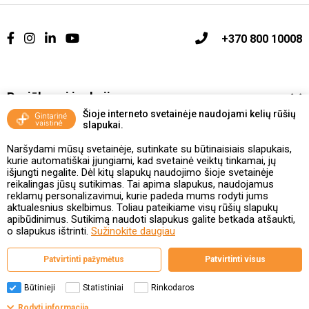
+370 800 10008
Pasiūlymai ir akcijos
Šioje interneto svetainėje naudojami kelių rūšių
slapukai.
Vakcinavimo tvarka ir taisyklės
Naršydami mūsų svetainėje, sutinkate su būtinaisiais slapukais,
Kontaktai ir Karjera
kurie automatiškai įjungiami, kad svetainė veiktų tinkamai, jų
išjungti negalite. Dėl kitų slapukų naudojimo šioje svetainėje
reikalingas jūsų sutikimas. Tai apima slapukus, naudojamus
Taisyklės ir politika
reklamų personalizavimui, kurie padeda mums rodyti jums
aktualesnius skelbimus. Toliau pateikiame visų rūšių slapukų
apibūdinimus. Sutikimą naudoti slapukus galite betkada atšaukti,
o slapukus ištrinti.
Sužinokite daugiau
Valstybinė vaistų kontrolės tarnyba
Patvirtinti pažymėtus
Patvirtinti visus
prie Lietuvos Respublikos sveikatos apsaugos ministerijos
Studentų g. 45A, 08107 Vilnius | +370 5 263 9264
www.vvkt.lt | vvkt@vvkt.lt
Būtinieji
Statistiniai
Rinkodaros
Filtrai
Rodyti informaciją