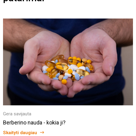
Gera savijauta
Berberino nauda - kokia ji?
Skaityti daugiau