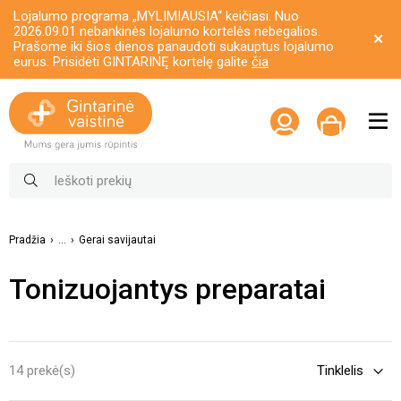
Lojalumo programa „MYLIMIAUSIA“ keičiasi. Nuo
2026.09.01 nebankinės lojalumo kortelės nebegalios.
Prašome iki šios dienos panaudoti sukauptus lojalumo
eurus. Prisidėti GINTARINĘ kortelę galite
čia
Pradžia
...
Gerai savijautai
Tonizuojantys preparatai
14 prekė(s)