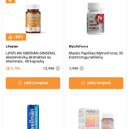
-30%
Lifeplan
MyLifeForce
LIFEPLAN SIBERIAN GINSENG,
Maisto Papildas MyIronForce, 30
eleuterokokų ekstraktas su
kramtomųjų tablečių
vitaminais , 60 kapsulių
13,99€
9,79€
7,99€
Įdėti į krepšelį
Įdėti į krepšelį