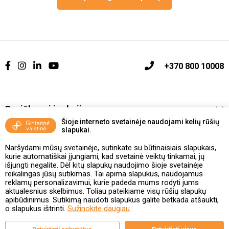
+370 800 10008
Pasiūlymai ir akcijos
Šioje interneto svetainėje naudojami kelių rūšių
slapukai.
Vakcinavimo tvarka ir taisyklės
Naršydami mūsų svetainėje, sutinkate su būtinaisiais slapukais,
Kontaktai ir Karjera
kurie automatiškai įjungiami, kad svetainė veiktų tinkamai, jų
išjungti negalite. Dėl kitų slapukų naudojimo šioje svetainėje
reikalingas jūsų sutikimas. Tai apima slapukus, naudojamus
Taisyklės ir politika
reklamų personalizavimui, kurie padeda mums rodyti jums
aktualesnius skelbimus. Toliau pateikiame visų rūšių slapukų
apibūdinimus. Sutikimą naudoti slapukus galite betkada atšaukti,
o slapukus ištrinti.
Sužinokite daugiau
Valstybinė vaistų kontrolės tarnyba