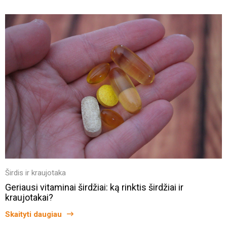
Širdis ir kraujotaka
Geriausi vitaminai širdžiai: ką rinktis širdžiai ir
kraujotakai?
Skaityti daugiau