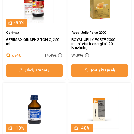
-50%
Gerimax
Royal Jelly Forte 2000
GERIMAX GINSENG TONIC, 250
ROYAL JELLY FORTE 2000
ml
imunitetui ir energijai, 20
buteliukų
14,49€
7,24€
34,99€
Įdėti į krepšelį
Įdėti į krepšelį
-10%
-40%