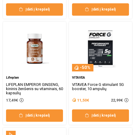
Įdėti į krepšelį
Įdėti į krepšelį
-50%
Lifeplan
VITAVEA
LIFEPLAN EMPEROR GINSENG,
VITAVEA Force G stimulant 5G
kininis ženšenis su vitaminais, 60
booster, 10 ampulių
kapsulių
22,99€
17,49€
11,50€
Įdėti į krepšelį
Įdėti į krepšelį