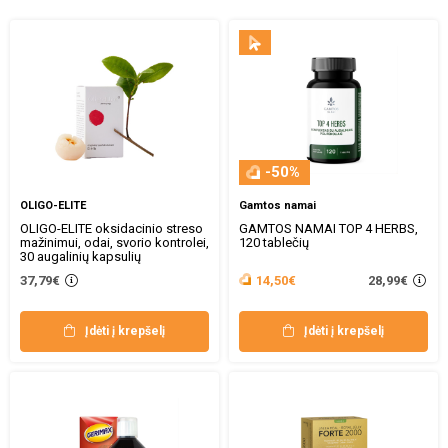
-50%
OLIGO-ELITE
Gamtos namai
OLIGO-ELITE oksidacinio streso
GAMTOS NAMAI TOP 4 HERBS,
mažinimui, odai, svorio kontrolei,
120 tablečių
30 augalinių kapsulių
28,99€
37,79€
14,50€
Įdėti į krepšelį
Įdėti į krepšelį