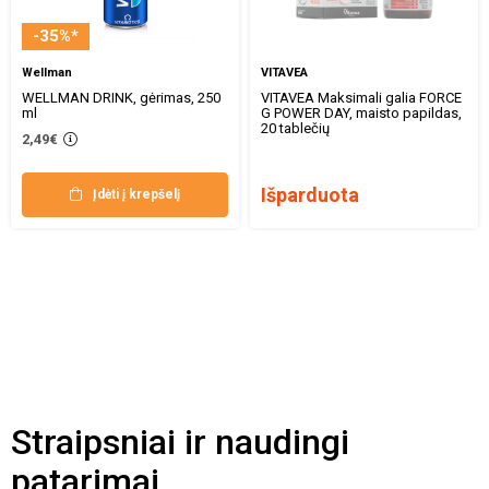
-35%*
Wellman
VITAVEA
WELLMAN DRINK, gėrimas, 250
VITAVEA Maksimali galia FORCE
ml
G POWER DAY, maisto papildas,
20 tablečių
2,49€
Išparduota
Įdėti į krepšelį
Straipsniai ir naudingi
patarimai