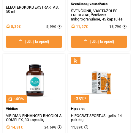
Švenčionių Vaistažolės
ELEUTEROKOKŲ EKSTRAKTAS,
ŠVENČIONIŲ VAISTAŽOLĖS
50 ml
ENERGIJAI, ženšenis
mikgrogranulėse, 45 kapsulės
5,99€
18,79€
5,39€
11,27€
Įdėti į krepšelį
Įdėti į krepšelį
-40%
-35%*
Viridian
Hipocrat
VIRIDIAN ENHANCED RHODIOLA
HIPOCRAT SPORTUS, gelis, 14
COMPLEX, 30 kapsulių
pakelių
24,69€
14,81€
11,89€