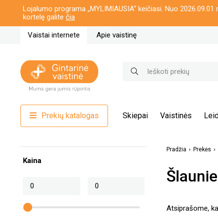
Lojalumo programa „MYLIMIAUSIA“ keičiasi. Nuo 2026.09.01 n
kortelę galite
čia
Vaistai internete
Apie vaistinę
Prekių katalogas
Skiepai
Vaistinės
Leid
Pradžia
Prekės
Kaina
Šlaunie
Atsiprašome, kat