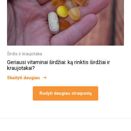
Širdis ir kraujotaka
Geriausi vitaminai širdžiai: ką rinktis širdžiai ir
kraujotakai?
Skaityti daugiau
Rodyti daugiau straipsnių