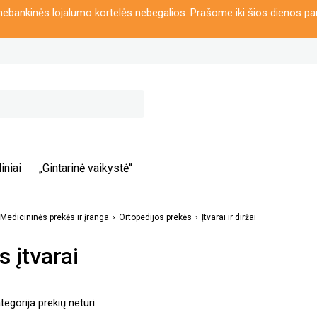
ebankinės lojalumo kortelės nebegalios. Prašome iki šios dienos pa
iniai
„Gintarinė vaikystė“
Medicininės prekės ir įranga
Ortopedijos prekės
Įtvarai ir diržai
s įtvarai
egorija prekių neturi.