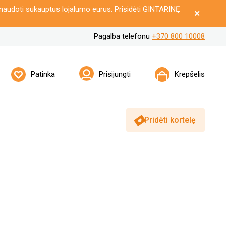
naudoti sukauptus lojalumo eurus. Prisidėti GINTARINĘ
Pagalba telefonu
+370 800 10008
Patinka
Prisijungti
Krepšelis
Pridėti kortelę