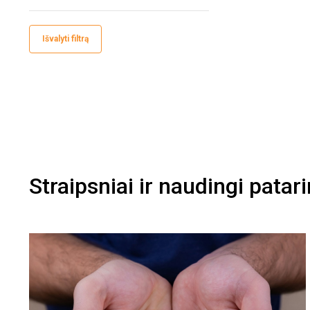
Išvalyti filtrą
Straipsniai ir naudingi patar