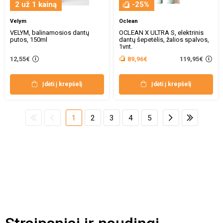
2 už 1 kainą
-25%
Velym
Oclean
VELYM, balinamosios dantų
OCLEAN X ULTRA S, elektrinis
putos, 150ml
dantų šepetėlis, žalios spalvos,
1vnt.
119,95€
12,55€
89,96€
Įdėti į krepšelį
Įdėti į krepšelį
1
2
3
4
5