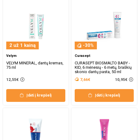
2 už 1 kainą
-30%
Velym
Curasept
VELYM MINERAL, dantų kremas,
CURASEPT BIOSMALTO BABY -
75 ml
KID, 6 mėnesių - 6 metų, braškių
skonio dantų pasta, 50 ml
10,95€
12,55€
7,66€
Įdėti į krepšelį
Įdėti į krepšelį