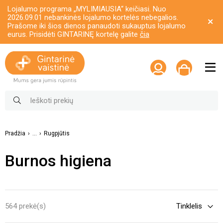
Lojalumo programa „MYLIMIAUSIA“ keičiasi. Nuo
2026.09.01 nebankinės lojalumo kortelės nebegalios.
Prašome iki šios dienos panaudoti sukauptus lojalumo
eurus. Prisidėti GINTARINĘ kortelę galite
čia
Pradžia
...
Rugpjūtis
Burnos higiena
564 prekė(s)