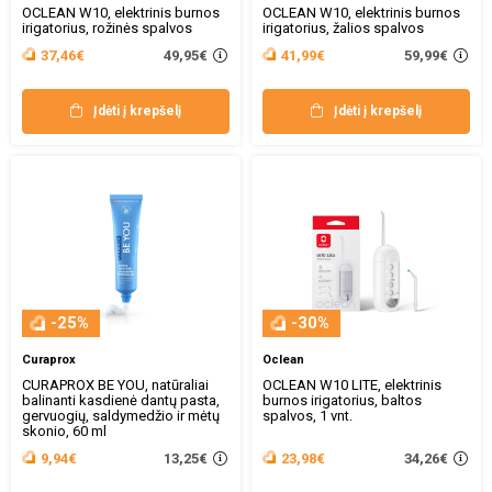
OCLEAN W10, elektrinis burnos
OCLEAN W10, elektrinis burnos
irigatorius, rožinės spalvos
irigatorius, žalios spalvos
49,95€
59,99€
37,46€
41,99€
Įdėti į krepšelį
Įdėti į krepšelį
-25%
-30%
Curaprox
Oclean
CURAPROX BE YOU, natūraliai
OCLEAN W10 LITE, elektrinis
balinanti kasdienė dantų pasta,
burnos irigatorius, baltos
gervuogių, saldymedžio ir mėtų
spalvos, 1 vnt.
skonio, 60 ml
13,25€
34,26€
9,94€
23,98€