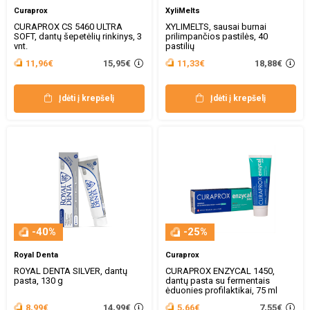
Curaprox
XyliMelts
CURAPROX CS 5460 ULTRA
XYLIMELTS, sausai burnai
SOFT, dantų šepetėlių rinkinys, 3
prilimpančios pastilės, 40
vnt.
pastilių
15,95€
18,88€
11,96€
11,33€
Įdėti į krepšelį
Įdėti į krepšelį
-40%
-25%
Royal Denta
Curaprox
ROYAL DENTA SILVER, dantų
CURAPROX ENZYCAL 1450,
pasta, 130 g
dantų pasta su fermentais
ėduonies profilaktikai, 75 ml
14,99€
7,55€
8,99€
5,66€