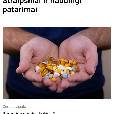
Straipsniai ir naudingi
patarimai
Gera savijauta
Berberino nauda - kokia ji?