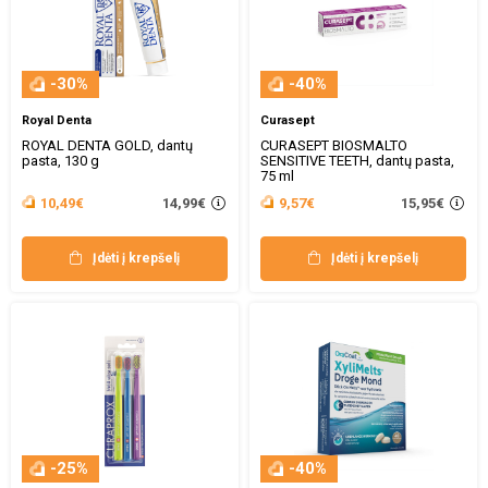
-30%
-40%
Royal Denta
Curasept
ROYAL DENTA GOLD, dantų
CURASEPT BIOSMALTO
pasta, 130 g
SENSITIVE TEETH, dantų pasta,
75 ml
14,99€
15,95€
10,49€
9,57€
Įdėti į krepšelį
Įdėti į krepšelį
-25%
-40%