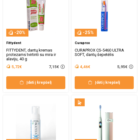
-20%
-25%
Fittydent
Curaprox
FITTYDENT, dantų kremas
CURAPROX CS-5460 ULTRA
protezams tvirtinti su mira ir
SOFT, dantų šepetėlis
alaviju, 40 g
7,15€
5,95€
5,72€
4,46€
Įdėti į krepšelį
Įdėti į krepšelį