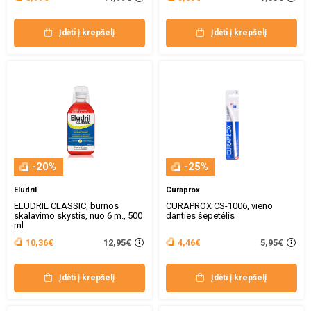
Įdėti į krepšelį
Įdėti į krepšelį
-20%
-25%
Eludril
Curaprox
ELUDRIL CLASSIC, burnos
CURAPROX CS-1006, vieno
skalavimo skystis, nuo 6 m., 500
danties šepetėlis
ml
12,95€
5,95€
10,36€
4,46€
Įdėti į krepšelį
Įdėti į krepšelį