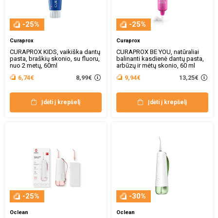
-25%
-25%
Curaprox
Curaprox
CURAPROX KIDS, vaikiška dantų
CURAPROX BE YOU, natūraliai
pasta, braškių skonio, su fluoru,
balinanti kasdienė dantų pasta,
nuo 2 metų, 60ml
arbūzų ir mėtų skonio, 60 ml
8,99€
13,25€
6,74€
9,94€
Įdėti į krepšelį
Įdėti į krepšelį
-25%
-30%
Oclean
Oclean