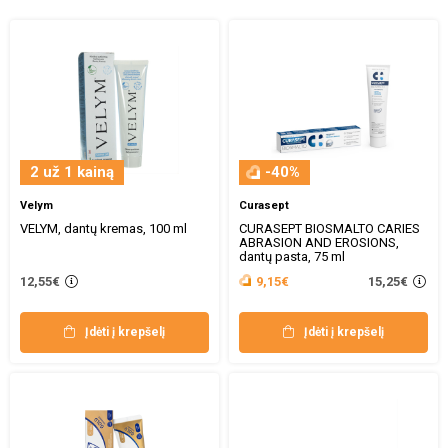
2 už 1 kainą
-40%
Velym
Curasept
VELYM, dantų kremas, 100 ml
CURASEPT BIOSMALTO CARIES
ABRASION AND EROSIONS,
dantų pasta, 75 ml
15,25€
12,55€
9,15€
Įdėti į krepšelį
Įdėti į krepšelį