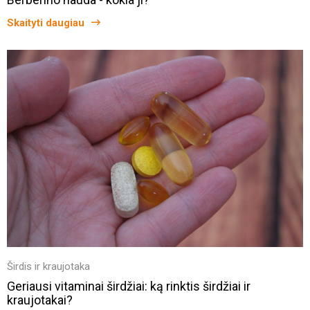
Skaityti daugiau
Širdis ir kraujotaka
Geriausi vitaminai širdžiai: ką rinktis širdžiai ir
kraujotakai?