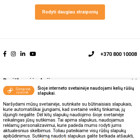
Rodyti daugiau straipsnių
+370 800 10008
Pasiūlymai ir akcijos
Šioje interneto svetainėje naudojami kelių rūšių
slapukai.
Vakcinavimo tvarka ir taisyklės
Naršydami mūsų svetainėje, sutinkate su būtinaisiais slapukais,
Kontaktai ir Karjera
kurie automatiškai įjungiami, kad svetainė veiktų tinkamai, jų
išjungti negalite. Dėl kitų slapukų naudojimo šioje svetainėje
reikalingas jūsų sutikimas. Tai apima slapukus, naudojamus
Taisyklės ir politika
reklamų personalizavimui, kurie padeda mums rodyti jums
aktualesnius skelbimus. Toliau pateikiame visų rūšių slapukų
apibūdinimus. Sutikimą naudoti slapukus galite betkada atšaukti,