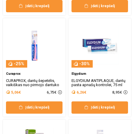
Įdėti į krepšelį
Įdėti į krepšelį
-25%
-30%
Curaprox
Elgydium
CURAPROX, dantų šepetėlis,
ELGYDIUM ANTIPLAQUE, dantų
vaikiškas nuo pirmojo dantuko
pasta apnašų kontrolei, 75 ml
6,75€
8,95€
5,06€
6,26€
Įdėti į krepšelį
Įdėti į krepšelį