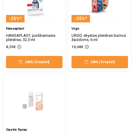
-25%*
-25%*
Hansaplast
Urgo
HANSAPLAST, purškiamasis
URGO, skystas pleistras burnos
pleistras, 32,5 ml
žaizdoms, 6 ml
8,59€
10,68€
Įdėti į krepšelį
Įdėti į krepšelį
Opsite Spray