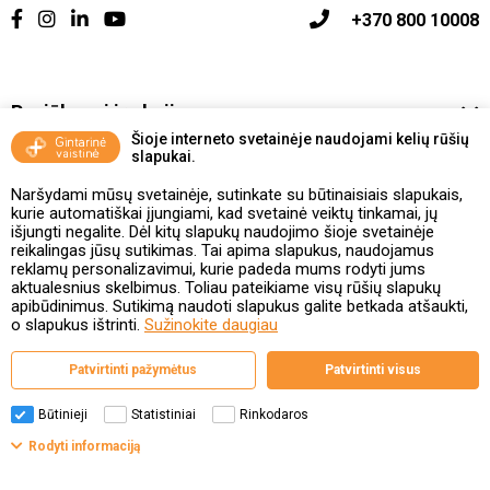
+370 800 10008
Pasiūlymai ir akcijos
Šioje interneto svetainėje naudojami kelių rūšių
slapukai.
Vakcinavimo tvarka ir taisyklės
Naršydami mūsų svetainėje, sutinkate su būtinaisiais slapukais,
Kontaktai ir Karjera
kurie automatiškai įjungiami, kad svetainė veiktų tinkamai, jų
išjungti negalite. Dėl kitų slapukų naudojimo šioje svetainėje
reikalingas jūsų sutikimas. Tai apima slapukus, naudojamus
Taisyklės ir politika
reklamų personalizavimui, kurie padeda mums rodyti jums
aktualesnius skelbimus. Toliau pateikiame visų rūšių slapukų
apibūdinimus. Sutikimą naudoti slapukus galite betkada atšaukti,
o slapukus ištrinti.
Sužinokite daugiau
Valstybinė vaistų kontrolės tarnyba
Patvirtinti pažymėtus
Patvirtinti visus
prie Lietuvos Respublikos sveikatos apsaugos ministerijos
Studentų g. 45A, 08107 Vilnius | +370 5 263 9264
www.vvkt.lt | vvkt@vvkt.lt
Būtinieji
Statistiniai
Rinkodaros
Filtrai
Rodyti informaciją