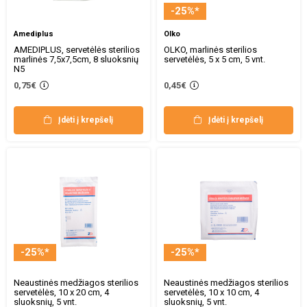
-25%*
Amediplus
Olko
AMEDIPLUS, servetėlės sterilios
OLKO, marlinės sterilios
marlinės 7,5x7,5cm, 8 sluoksnių
servetėlės, 5 x 5 cm, 5 vnt.
N5
0,75€
0,45€
Įdėti į krepšelį
Įdėti į krepšelį
-25%*
-25%*
Neaustinės medžiagos sterilios
Neaustinės medžiagos sterilios
servetėlės, 10 x 20 cm, 4
servetėlės, 10 x 10 cm, 4
sluoksnių, 5 vnt.
sluoksnių, 5 vnt.