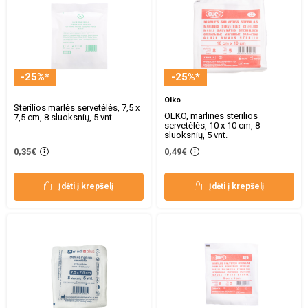
-25%*
-25%*
Olko
Sterilios marlės servetėlės, 7,5 x
OLKO, marlinės sterilios
7,5 cm, 8 sluoksnių, 5 vnt.
servetėlės, 10 x 10 cm, 8
sluoksnių, 5 vnt.
0,35€
0,49€
Įdėti į krepšelį
Įdėti į krepšelį