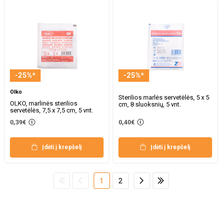
-25%*
-25%*
Olko
Sterilios marlės servetėlės, 5 x 5
OLKO, marlinės sterilios
cm, 8 sluoksnių, 5 vnt.
servetėlės, 7,5 x 7,5 cm, 5 vnt.
0,39€
0,40€
Įdėti į krepšelį
Įdėti į krepšelį
1
2