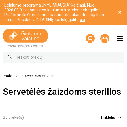
Lojalumo programa „MYLIMIAUSIA“ keičiasi. Nuo
2026.09.01 nebankinės lojalumo kortelės nebegalios.
Prašome iki šios dienos panaudoti sukauptus lojalumo
eurus. Prisidėti GINTARINĘ kortelę galite
čia
Pradžia
...
Servetėlės žaizdoms
Servetėlės žaizdoms sterilios
25 prekė(s)