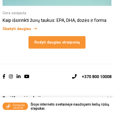
Gera savijauta
Kaip išsirinkti žuvų taukus: EPA, DHA, dozės ir forma
Skaityti daugiau
Rodyti daugiau straipsnių
+370 800 10008
Pasiūlymai ir akcijos
Šioje interneto svetainėje naudojami kelių rūšių
slapukai.
Vakcinavimo tvarka ir taisyklės