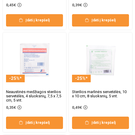
0,45€
0,39€
Įdėti į krepšelį
Įdėti į krepšelį
-25%*
-25%*
Neaustinės medžiagos sterilios
Sterilios marlinės servetėlės, 10
servetėlės, 4 sluoksnių, 7,5 x 7,5
x 10 cm, 8 sluoksnių, 5 vnt.
cm, 5 vnt.
0,35€
0,49€
Įdėti į krepšelį
Įdėti į krepšelį