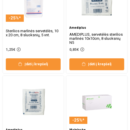
-25%*
Amediplus
Sterilios marlinės servetėlės, 10
AMEDIPLUS, servetėlės sterilios
x 20 cm, 8 sluoksnių, 5 vnt.
marlinės 10x10cm, 8 sluoksnių
N5
1,25€
0,85€
Įdėti į krepšelį
Įdėti į krepšelį
-25%*
Amediplus
Molnlycke