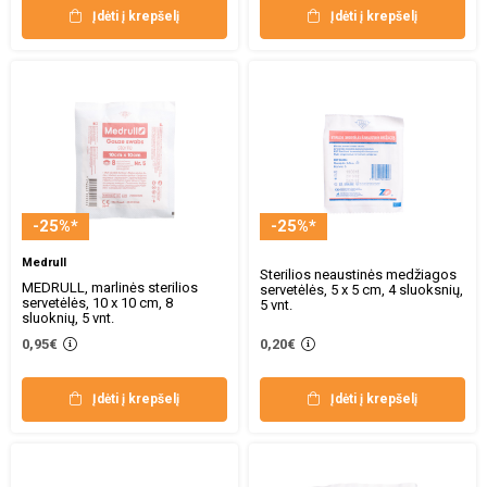
Įdėti į krepšelį
Įdėti į krepšelį
-25%*
-25%*
Medrull
Sterilios neaustinės medžiagos
MEDRULL, marlinės sterilios
servetėlės, 5 x 5 cm, 4 sluoksnių,
servetėlės, 10 x 10 cm, 8
5 vnt.
sluoknių, 5 vnt.
0,95€
0,20€
Įdėti į krepšelį
Įdėti į krepšelį