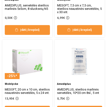
AMEDIPLUS, servetėlės sterilios
MESOFT, 7,5 cm x 7,5 cm,
marlinės 5x5cm, 8 sluoksnių N5
sterilios neaustinės servetėlės, 5
x 30 vnt.
0,50€
6,99€
Įdėti į krepšelį
Įdėti į krepšelį
-25%*
Molnlycke
Amediplus
MESOFT, 20 cm x 10 cm, sterilios
AMEDIPLUS, sterilios marlinės
neaustinės servetėlės, 5 x 24 vnt.
servetėlės, 10*20 cm 8sl., 5 vnt
13,95€
0,75€