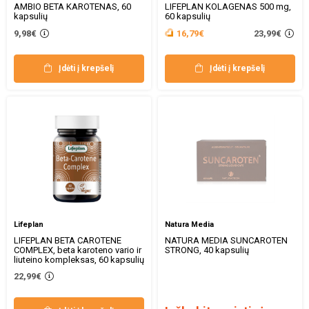
AMBIO BETA KAROTENAS, 60
LIFEPLAN KOLAGENAS 500 mg,
kapsulių
60 kapsulių
23,99€
9,98€
16,79€
Įdėti į krepšelį
Įdėti į krepšelį
Lifeplan
Natura Media
LIFEPLAN BETA CAROTENE
NATURA MEDIA SUNCAROTEN
COMPLEX, beta karoteno vario ir
STRONG, 40 kapsulių
liuteino kompleksas, 60 kapsulių
22,99€