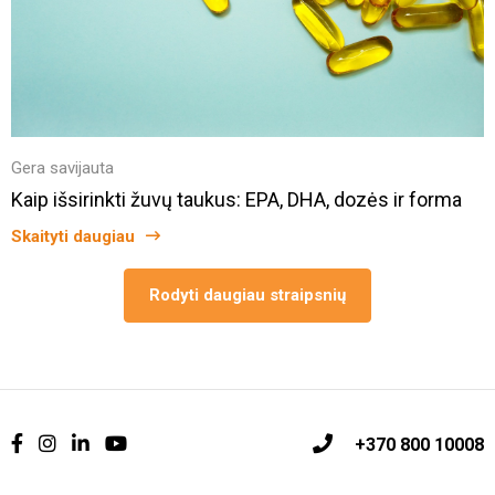
Gera savijauta
Kaip išsirinkti žuvų taukus: EPA, DHA, dozės ir forma
Skaityti daugiau
Rodyti daugiau straipsnių
+370 800 10008