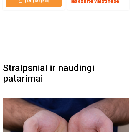
Ieškokite vaistinėse
Įdėti į krepšelį
Straipsniai ir naudingi
patarimai