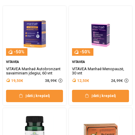
-50%
-50%
VITAVEA
VITAVEA
VITAVEA Manhaé Autobronzant
VITAVEA Manhaé Menopauzė,
savaiminiam įdegiui, 60 vnt
30 vnt
38,99€
24,99€
19,50€
12,50€
Įdėti į krepšelį
Įdėti į krepšelį