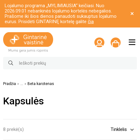
Lojalumo programa „MYLIMIAUSIA“ keičiasi. Nuo
2026.09.01 nebankinės lojalumo kortelės nebegalios.
Prašome iki šios dienos panaudoti sukauptus lojalumo
eurus. Prisidėti GINTARINĘ kortelę galite
čia
Pradžia
...
Beta karotenas
Kapsulės
8 prekė(s)