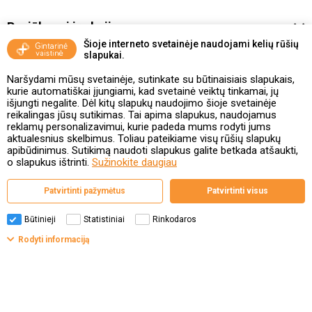
Pasiūlymai ir akcijos
Šioje interneto svetainėje naudojami kelių rūšių
slapukai.
Vakcinavimo tvarka ir taisyklės
Naršydami mūsų svetainėje, sutinkate su būtinaisiais slapukais,
Kontaktai ir Karjera
kurie automatiškai įjungiami, kad svetainė veiktų tinkamai, jų
išjungti negalite. Dėl kitų slapukų naudojimo šioje svetainėje
reikalingas jūsų sutikimas. Tai apima slapukus, naudojamus
Taisyklės ir politika
reklamų personalizavimui, kurie padeda mums rodyti jums
aktualesnius skelbimus. Toliau pateikiame visų rūšių slapukų
apibūdinimus. Sutikimą naudoti slapukus galite betkada atšaukti,
o slapukus ištrinti.
Sužinokite daugiau
Valstybinė vaistų kontrolės tarnyba
Patvirtinti pažymėtus
Patvirtinti visus
prie Lietuvos Respublikos sveikatos apsaugos ministerijos
Studentų g. 45A, 08107 Vilnius | +370 5 263 9264
www.vvkt.lt | vvkt@vvkt.lt
Būtinieji
Statistiniai
Rinkodaros
Filtrai
Rodyti informaciją
© Gintarinė vaistinė