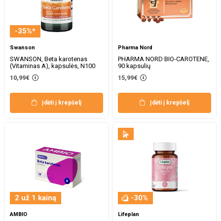
-35%*
Swanson
Pharma Nord
SWANSON, Beta karotenas
PHARMA NORD BIO-CAROTENE,
(Vitaminas A), kapsulės, N100
90 kapsulių
10,99€
15,99€
Įdėti į krepšelį
Įdėti į krepšelį
2 už 1 kainą
-30%
AMBIO
Lifeplan