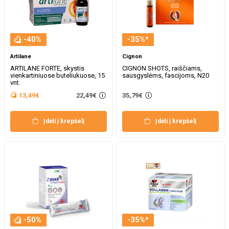
-40%
-35%*
Artilane
Cignon
ARTILANE FORTE, skystis
CIGNON SHOTS, raiščiams,
vienkartiniuose buteliukuose, 15
sausgyslėms, fascijoms, N20
vnt.
22,49€
13,49€
35,79€
Įdėti į krepšelį
Įdėti į krepšelį
-50%
-35%*