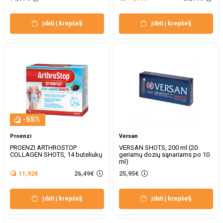
Įdėti į krepšelį
Įdėti į krepšelį
-55%
Proenzi
Versan
PROENZI ARTHROSTOP
VERSAN SHOTS, 200 ml (20
COLLAGEN SHOTS, 14 buteliukų
geriamų dozių sąnariams po 10
ml)
26,49€
11,92€
25,95€
Įdėti į krepšelį
Įdėti į krepšelį