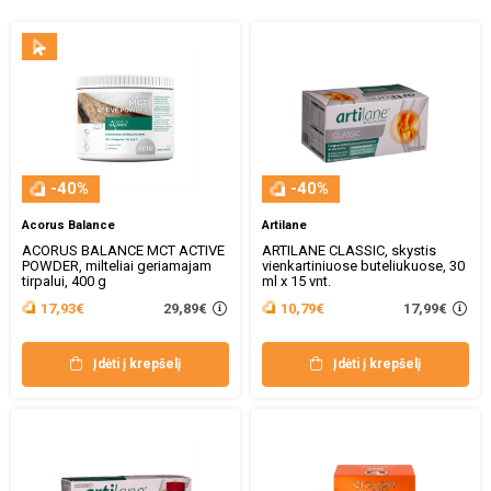
-40%
-40%
Acorus Balance
Artilane
ACORUS BALANCE MCT ACTIVE
ARTILANE CLASSIC, skystis
POWDER, milteliai geriamajam
vienkartiniuose buteliukuose, 30
tirpalui, 400 g
ml x 15 vnt.
29,89€
17,99€
17,93€
10,79€
Įdėti į krepšelį
Įdėti į krepšelį