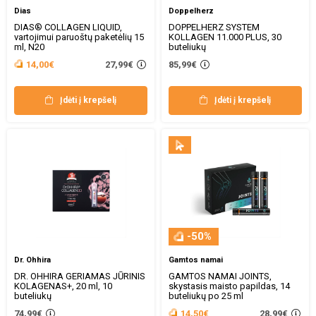
Dias
Doppelherz
DIAS® COLLAGEN LIQUID,
DOPPELHERZ SYSTEM
vartojimui paruoštų paketėlių 15
KOLLAGEN 11.000 PLUS, 30
ml, N20
buteliukų
27,99€
14,00€
85,99€
Įdėti į krepšelį
Įdėti į krepšelį
-50%
Dr. Ohhira
Gamtos namai
DR. OHHIRA GERIAMAS JŪRINIS
GAMTOS NAMAI JOINTS,
KOLAGENAS+, 20 ml, 10
skystasis maisto papildas, 14
buteliukų
buteliukų po 25 ml
28,99€
74,99€
14,50€