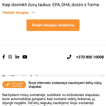
Kaip išsirinkti žuvų taukus: EPA, DHA, dozės ir forma
Skaityti daugiau
Rodyti daugiau straipsnių
+370 800 10008
Pasiūlymai ir akcijos
Šioje interneto svetainėje naudojami kelių rūšių
slapukai.
Vakcinavimo tvarka ir taisyklės
Naršydami mūsų svetainėje, sutinkate su būtinaisiais slapukais,
Kontaktai ir Karjera
kurie automatiškai įjungiami, kad svetainė veiktų tinkamai, jų
išjungti negalite. Dėl kitų slapukų naudojimo šioje svetainėje