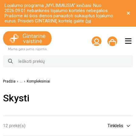
Lojalumo programa „MYLIMIAUSIA“ keičiasi. Nuo
2026.09.01 nebankinės lojalumo kortelės nebegalios.
Prašome iki šios dienos panaudoti sukauptus lojalumo
eurus. Prisidėti GINTARINĘ kortelę galite
čia
Pradžia
...
Kompleksiniai
Skysti
12 prekė(s)