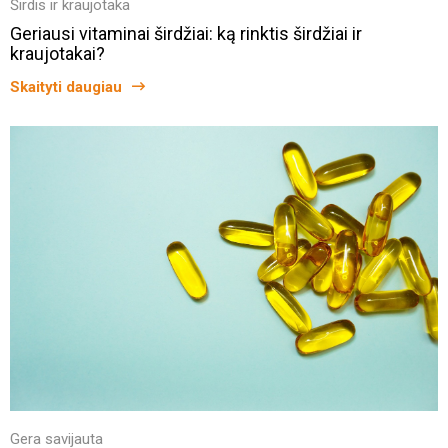
Širdis ir kraujotaka
Geriausi vitaminai širdžiai: ką rinktis širdžiai ir
kraujotakai?
Skaityti daugiau
Gera savijauta