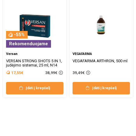
-55%
Rekomenduojame
Versan
VEGAFARMA
VERSAN STRONG SHOTS 5 IN 1,
VEGAFARMA ARTHRON, 500 ml
judėjimo sistemai, 25 ml, N14
38,99€
17,55€
39,49€
Įdėti į krepšelį
Įdėti į krepšelį