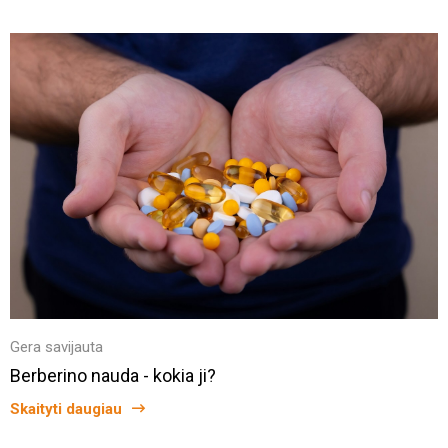
Gera savijauta
Berberino nauda - kokia ji?
Skaityti daugiau