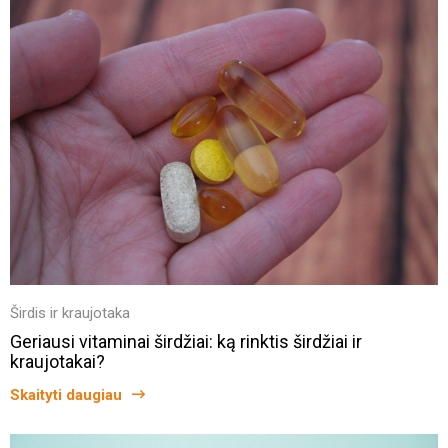
Širdis ir kraujotaka
Geriausi vitaminai širdžiai: ką rinktis širdžiai ir
kraujotakai?
Skaityti daugiau