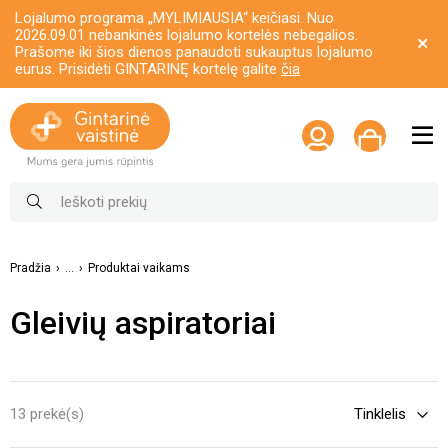
Lojalumo programa „MYLIMIAUSIA“ keičiasi. Nuo
2026.09.01 nebankinės lojalumo kortelės nebegalios.
Prašome iki šios dienos panaudoti sukauptus lojalumo
eurus. Prisidėti GINTARINĘ kortelę galite
čia
Pradžia
...
Produktai vaikams
Gleivių aspiratoriai
13 prekė(s)