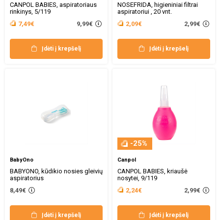
CANPOL BABIES, aspiratoriaus
NOSEFRIDA, higieniniai filtrai
rinkinys, 5/119
aspiratoriui , 20 vnt.
9,99€
2,99€
7,49€
2,09€
Įdėti į krepšelį
Įdėti į krepšelį
-25%
BabyOno
Canpol
BABYONO, kūdikio nosies gleivių
CANPOL BABIES, kriaušė
aspiratorius
nosytei, 9/119
2,99€
8,49€
2,24€
Įdėti į krepšelį
Įdėti į krepšelį