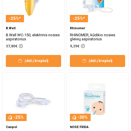
-25%*
-25%*
B.Well
Rhinomer
B.Well WC-150, elektrinis nosies
RHINOMER, kūdikio nosies
aspiratorius
gleivių aspiratorius
37,80€
9,29€
Įdėti į krepšelį
Įdėti į krepšelį
-25%
-30%
Canpol
NOSE FRIDA