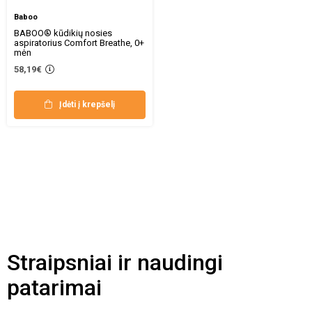
Baboo
BABOO® kūdikių nosies
aspiratorius Comfort Breathe, 0+
mėn
58,19€
Įdėti į krepšelį
Straipsniai ir naudingi
patarimai