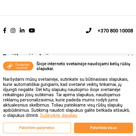
+370 800 10008
Pasiūlymai ir akcijos
Šioje interneto svetainėje naudojami kelių rūšių
slapukai.
Vakcinavimo tvarka ir taisyklės
Naršydami mūsų svetainėje, sutinkate su būtinaisiais slapukais,
Kontaktai ir Karjera
kurie automatiškai įjungiami, kad svetainė veiktų tinkamai, jų
išjungti negalite. Dėl kitų slapukų naudojimo šioje svetainėje
reikalingas jūsų sutikimas. Tai apima slapukus, naudojamus
Taisyklės ir politika
reklamų personalizavimui, kurie padeda mums rodyti jums
aktualesnius skelbimus. Toliau pateikiame visų rūšių slapukų
apibūdinimus. Sutikimą naudoti slapukus galite betkada atšaukti,
o slapukus ištrinti.
Sužinokite daugiau
Valstybinė vaistų kontrolės tarnyba
Patvirtinti pažymėtus
Patvirtinti visus
prie Lietuvos Respublikos sveikatos apsaugos ministerijos
Studentų g. 45A, 08107 Vilnius | +370 5 263 9264