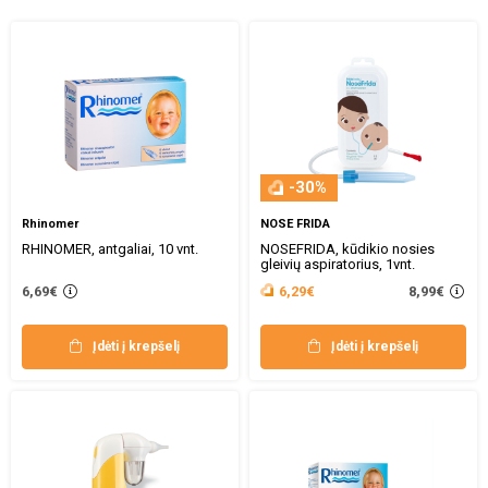
-30%
Rhinomer
NOSE FRIDA
RHINOMER, antgaliai, 10 vnt.
NOSEFRIDA, kūdikio nosies
gleivių aspiratorius, 1vnt.
8,99€
6,69€
6,29€
Įdėti į krepšelį
Įdėti į krepšelį