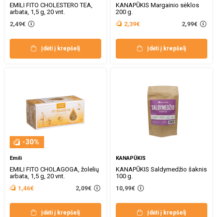
EMILI FITO CHOLESTERO TEA,
KANAPŪKIS Margainio sėklos
arbata, 1,5 g, 20 vnt.
200 g.
2,99€
2,49€
2,39€
Įdėti į krepšelį
Įdėti į krepšelį
-30%
Emili
KANAPŪKIS
EMILI FITO CHOLAGOGA, žolelių
KANAPŪKIS Saldymedžio šaknis
arbata, 1,5 g, 20 vnt.
100 g.
2,09€
1,46€
10,99€
Įdėti į krepšelį
Įdėti į krepšelį