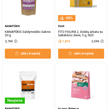
-30%
KANAPŪKIS
Emili
KANAPŪKIS Saldymedžio šaknis
FITO FIGURA 2, žolelių arbata su
20 g.
šaltekšnio žieve, 3 g, N20
2,59€
2,79€
1,81€
Įdėti į krepšelį
Įdėti į krepšelį
Naujiena
KANAPŪKIS
Acorus Balance