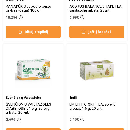
KANAPŪKIS Juodojo beržo
ACORUS BALANCE SHAPE TEA,
grybas (čaga) 100 g.
vaistažolių arbata, 28vnt.
18,29€
6,99€
Įdėti į krepšelį
Įdėti į krepšelį
Švenčionių Vaistažolės
Emili
ŠVENČIONIŲ VAISTAŽOLĖS
EMILI FITO GRIP TEA, žolelių
DIABETOSET, 1,5 g, žolelių
arbata, 1,5 g, 20 vnt.
arbata, 20 vnt.
2,69€
2,49€