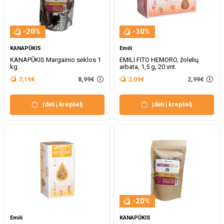
-20%
-30%
KANAPŪKIS
Emili
KANAPŪKIS Margainio sėklos 1
EMILI FITO HEMORO, žolelių
kg.
arbata, 1,5 g, 20 vnt.
8,99€
2,99€
7,19€
2,09€
Įdėti į krepšelį
Įdėti į krepšelį
-20%
Emili
KANAPŪKIS