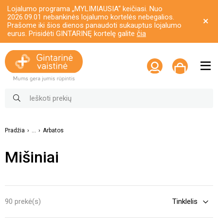
Lojalumo programa „MYLIMIAUSIA“ keičiasi. Nuo
2026.09.01 nebankinės lojalumo kortelės nebegalios.
Prašome iki šios dienos panaudoti sukauptus lojalumo
eurus. Prisidėti GINTARINĘ kortelę galite
čia
Pradžia
...
Arbatos
Mišiniai
90 prekė(s)