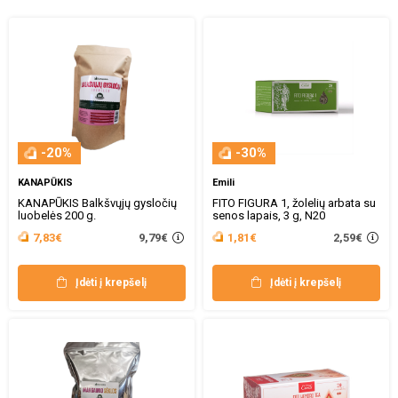
-20%
-30%
KANAPŪKIS
Emili
KANAPŪKIS Balkšvųjų gysločių
FITO FIGURA 1, žolelių arbata su
luobelės 200 g.
senos lapais, 3 g, N20
9,79€
2,59€
7,83€
1,81€
Įdėti į krepšelį
Įdėti į krepšelį