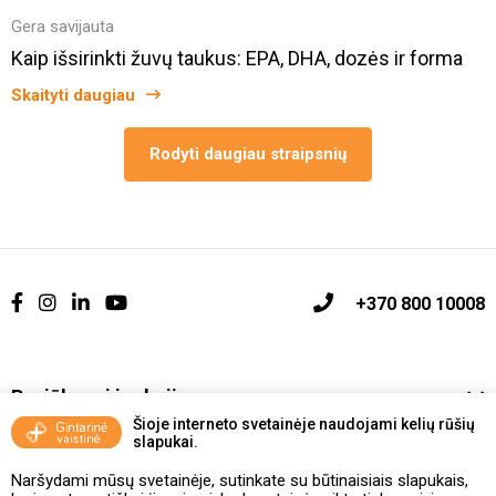
Gera savijauta
Kaip išsirinkti žuvų taukus: EPA, DHA, dozės ir forma
Skaityti daugiau
Rodyti daugiau straipsnių
+370 800 10008
Pasiūlymai ir akcijos
Šioje interneto svetainėje naudojami kelių rūšių
slapukai.
Vakcinavimo tvarka ir taisyklės
Naršydami mūsų svetainėje, sutinkate su būtinaisiais slapukais,