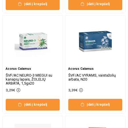
Įdėti į krepšelį
Įdėti į krepšelį
Acorus Calamus
Acorus Calamus
ŠVF/AC NEURO-3 MIEGUI su
ŠVF/AC VYRAMS, vaistažolių
kanapių lapais, ŽOLELIŲ
arbata, N20
ARBATA, 1,5gx20
3,29€
3,39€
Įdėti į krepšelį
Įdėti į krepšelį