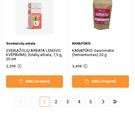
Sveikažolių arbata
KANAPŪKIS
SVEIKAŽOLIŲ ARBATA LENGVO
KANAPŪKIS Gaurometis
KVĖPAVIMO, žolelių arbata, 1,5 g,
(fermentuotas) 20 g.
20 vnt
2,39€
3,49€
Įdėti į krepšelį
Įdėti į krepšelį
1
2
3
4
5