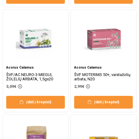
Acorus Calamus
Acorus Calamus
ŠVF/AC NEURO-3 MIEGUI,
ŠVF MOTERIMS 50+, vaistažolių
ŽOLELIŲ ARBATA, 1,5gx20
arbata, N20
3,09€
2,99€
Įdėti į krepšelį
Įdėti į krepšelį