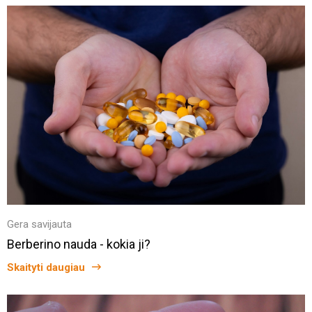
Gera savijauta
Berberino nauda - kokia ji?
Skaityti daugiau