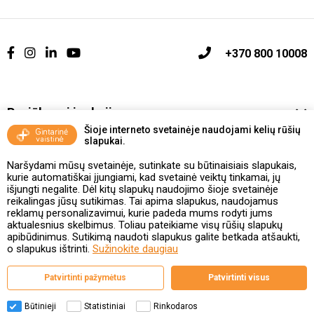
+370 800 10008
Pasiūlymai ir akcijos
Šioje interneto svetainėje naudojami kelių rūšių
slapukai.
Vakcinavimo tvarka ir taisyklės
Naršydami mūsų svetainėje, sutinkate su būtinaisiais slapukais,
Kontaktai ir Karjera
kurie automatiškai įjungiami, kad svetainė veiktų tinkamai, jų
išjungti negalite. Dėl kitų slapukų naudojimo šioje svetainėje
reikalingas jūsų sutikimas. Tai apima slapukus, naudojamus
Taisyklės ir politika
reklamų personalizavimui, kurie padeda mums rodyti jums
aktualesnius skelbimus. Toliau pateikiame visų rūšių slapukų
apibūdinimus. Sutikimą naudoti slapukus galite betkada atšaukti,
o slapukus ištrinti.
Sužinokite daugiau
Valstybinė vaistų kontrolės tarnyba
Patvirtinti pažymėtus
Patvirtinti visus
prie Lietuvos Respublikos sveikatos apsaugos ministerijos
Studentų g. 45A, 08107 Vilnius | +370 5 263 9264
www.vvkt.lt | vvkt@vvkt.lt
Būtinieji
Statistiniai
Rinkodaros