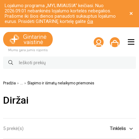
Lojalumo programa „MYLIMIAUSIA“ keičiasi. Nuo
2026.09.01 nebankinės lojalumo kortelės nebegalios.
Prašome iki šios dienos panaudoti sukauptus lojalumo
eurus. Prisidėti GINTARINĘ kortelę galite
čia
Pradžia
...
Šlapimo ir išmatų nelaikymo priemonės
Diržai
5 prekė(s)