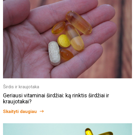
Širdis ir kraujotaka
Geriausi vitaminai širdžiai: ką rinktis širdžiai ir
kraujotakai?
Skaityti daugiau