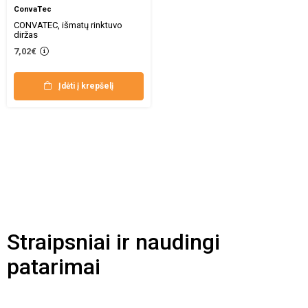
ConvaTec
CONVATEC, išmatų rinktuvo
diržas
7,02€
Įdėti į krepšelį
Straipsniai ir naudingi
patarimai