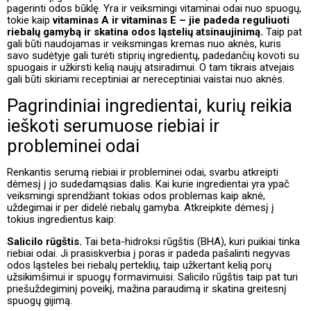
pagerinti odos būklę. Yra ir veiksmingi vitaminai odai nuo spuogų,
tokie kaip
vitaminas A ir vitaminas E – jie padeda reguliuoti
riebalų gamybą ir skatina odos ląstelių atsinaujinimą.
Taip pat
gali būti naudojamas ir veiksmingas kremas nuo aknės, kuris
savo sudėtyje gali turėti stiprių ingredientų, padedančių kovoti su
spuogais ir užkirsti kelią naujų atsiradimui. O tam tikrais atvejais
gali būti skiriami receptiniai ar nereceptiniai vaistai nuo aknės.
Pagrindiniai ingredientai, kurių reikia
ieškoti serumuose riebiai ir
probleminei odai
Renkantis serumą riebiai ir probleminei odai, svarbu atkreipti
dėmesį į jo sudedamąsias dalis. Kai kurie ingredientai yra ypač
veiksmingi sprendžiant tokias odos problemas kaip aknė,
uždegimai ir per didelė riebalų gamyba. Atkreipkite dėmesį į
tokius ingredientus kaip:
Salicilo rūgštis.
Tai beta-hidroksi rūgštis (BHA), kuri puikiai tinka
riebiai odai. Ji prasiskverbia į poras ir padeda pašalinti negyvas
odos ląsteles bei riebalų perteklių, taip užkertant kelią porų
užsikimšimui ir spuogų formavimuisi. Salicilo rūgštis taip pat turi
priešuždegiminį poveikį, mažina paraudimą ir skatina greitesnį
spuogų gijimą.