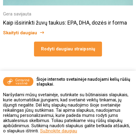
Gera savijauta
Kaip išsirinkti žuvų taukus: EPA, DHA, dozės ir forma
Skaityti daugiau
Rodyti daugiau straipsnių
Šioje interneto svetainėje naudojami kelių rūšių
slapukai.
+370 800 10008
Naršydami mūsų svetainėje, sutinkate su būtinaisiais slapukais,
kurie automatiškai įjungiami, kad svetainė veiktų tinkamai, jų
išjungti negalite. Dėl kitų slapukų naudojimo šioje svetainėje
reikalingas jūsų sutikimas. Tai apima slapukus, naudojamus
Pasiūlymai ir akcijos
reklamų personalizavimui, kurie padeda mums rodyti jums
aktualesnius skelbimus. Toliau pateikiame visų rūšių slapukų
apibūdinimus. Sutikimą naudoti slapukus galite betkada atšaukti,
Vakcinavimo tvarka ir taisyklės
o slapukus ištrinti.
Sužinokite daugiau