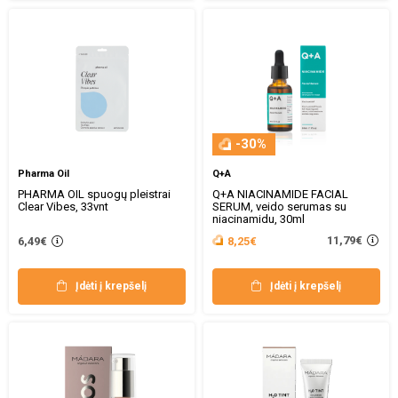
-30%
Pharma Oil
Q+A
PHARMA OIL spuogų pleistrai
Q+A NIACINAMIDE FACIAL
Clear Vibes, 33vnt
SERUM, veido serumas su
niacinamidu, 30ml
11,79€
6,49€
8,25€
Įdėti į krepšelį
Įdėti į krepšelį