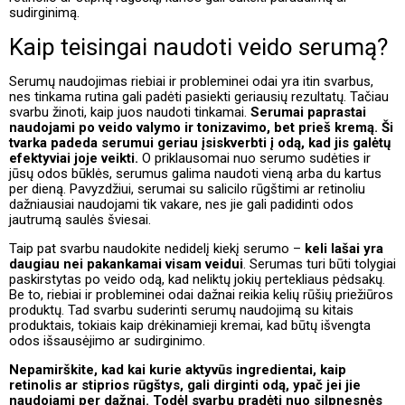
sudirginimą.
Kaip teisingai naudoti veido serumą?
Serumų naudojimas riebiai ir probleminei odai yra itin svarbus,
nes tinkama rutina gali padėti pasiekti geriausių rezultatų. Tačiau
svarbu žinoti, kaip juos naudoti tinkamai.
Serumai paprastai
naudojami po veido valymo ir tonizavimo, bet prieš kremą. Ši
tvarka padeda serumui geriau įsiskverbti į odą, kad jis galėtų
efektyviai joje veikti.
O priklausomai nuo serumo sudėties ir
jūsų odos būklės, serumus galima naudoti vieną arba du kartus
per dieną. Pavyzdžiui, serumai su salicilo rūgštimi ar retinoliu
dažniausiai naudojami tik vakare, nes jie gali padidinti odos
jautrumą saulės šviesai.
Taip pat svarbu naudokite nedidelį kiekį serumo –
keli lašai yra
daugiau nei pakankamai visam veidui
. Serumas turi būti tolygiai
paskirstytas po veido odą, kad neliktų jokių pertekliaus pėdsakų.
Be to, riebiai ir probleminei odai dažnai reikia kelių rūšių priežiūros
produktų. Tad svarbu suderinti serumų naudojimą su kitais
produktais, tokiais kaip drėkinamieji kremai, kad būtų išvengta
odos išsausėjimo ar sudirginimo.
Nepamirškite, kad kai kurie aktyvūs ingredientai, kaip
retinolis ar stiprios rūgštys, gali dirginti odą, ypač jei jie
naudojami per dažnai. Todėl svarbu pradėti nuo silpnesnės