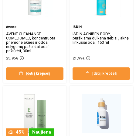
Avene
ISDIN
AVENE CLEANANCE
ISDIN ACNIBEN BODY,
COMEDOMED, koncentruota
purškiama dulksna riebiai į aknę
priemonė aknės ir odos
linkusiai odai, 150 ml
nelygumų pažeistai odai
prižiūrėti, 30ml
25,95€
21,99€
Įdėti į krepšelį
Įdėti į krepšelį
-45%
Naujiena