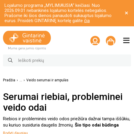
Lojalumo programa „MYLIMIAUSIA“ keičiasi. Nuo
2026.09.01 nebankinės lojalumo kortelės nebegalios.
Prašome iki šios dienos panaudoti sukauptus lojalumo
eurus. Prisidėti GINTARINĘ kortelę galite
čia
Pradžia
...
Veido serumai ir ampulės
Serumai riebiai, probleminei
veido odai
Riebios ir probleminės veido odos priežiūra dažnai tampa iššūkiu,
su kuriuo susiduria daugelis žmonių.
Šio tipo odai būdinga
padidėjusi riebalų gamyba, išsiplėtusios poros, spuogai ir
Rodyti daugiau