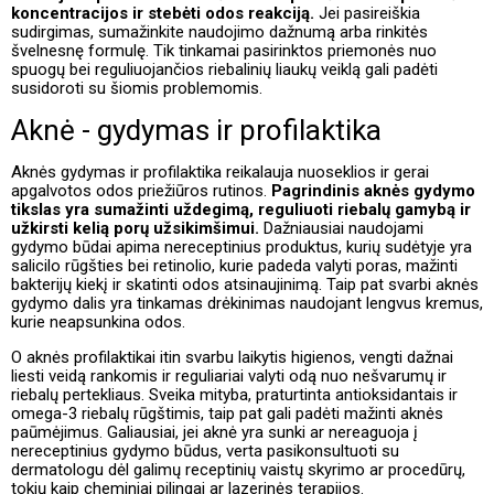
koncentracijos ir stebėti odos reakciją.
Jei pasireiškia
sudirgimas, sumažinkite naudojimo dažnumą arba rinkitės
švelnesnę formulę. Tik tinkamai pasirinktos priemonės nuo
spuogų bei reguliuojančios riebalinių liaukų veiklą gali padėti
susidoroti su šiomis problemomis.
Aknė - gydymas ir profilaktika
Aknės gydymas ir profilaktika reikalauja nuoseklios ir gerai
apgalvotos odos priežiūros rutinos.
Pagrindinis aknės gydymo
tikslas yra sumažinti uždegimą, reguliuoti riebalų gamybą ir
užkirsti kelią porų užsikimšimui.
Dažniausiai naudojami
gydymo būdai apima nereceptinius produktus, kurių sudėtyje yra
salicilo rūgšties bei retinolio, kurie padeda valyti poras, mažinti
bakterijų kiekį ir skatinti odos atsinaujinimą. Taip pat svarbi aknės
gydymo dalis yra tinkamas drėkinimas naudojant lengvus kremus,
kurie neapsunkina odos.
O aknės profilaktikai itin svarbu laikytis higienos, vengti dažnai
liesti veidą rankomis ir reguliariai valyti odą nuo nešvarumų ir
riebalų pertekliaus. Sveika mityba, praturtinta antioksidantais ir
omega-3 riebalų rūgštimis, taip pat gali padėti mažinti aknės
paūmėjimus. Galiausiai, jei aknė yra sunki ar nereaguoja į
nereceptinius gydymo būdus, verta pasikonsultuoti su
dermatologu dėl galimų receptinių vaistų skyrimo ar procedūrų,
tokių kaip cheminiai pilingai ar lazerinės terapijos.