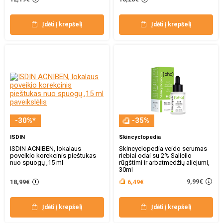
Įdėti į krepšelį
Įdėti į krepšelį
-30%*
-35%
ISDIN
Skincyclopedia
ISDIN ACNIBEN, lokalaus
Skincyclopedia veido serumas
poveikio korekcinis pieštukas
riebiai odai su 2% Salicilo
nuo spuogų ,15 ml
rūgštimi ir arbatmedžių aliejumi,
30ml
9,99€
18,99€
6,49€
Įdėti į krepšelį
Įdėti į krepšelį