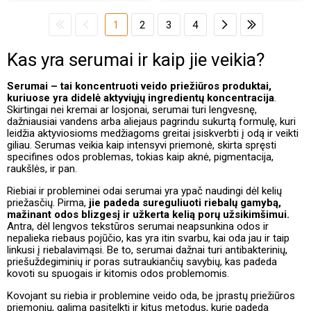
1
2
3
4
Kas yra serumai ir kaip jie veikia?
Serumai – tai koncentruoti veido priežiūros produktai,
kuriuose yra didelė aktyviųjų ingredientų koncentracija
.
Skirtingai nei kremai ar losjonai, serumai turi lengvesnę,
dažniausiai vandens arba aliejaus pagrindu sukurtą formulę, kuri
leidžia aktyviosioms medžiagoms greitai įsiskverbti į odą ir veikti
giliau. Serumas veikia kaip intensyvi priemonė, skirta spręsti
specifines odos problemas, tokias kaip aknė, pigmentacija,
raukšlės, ir pan.
Riebiai ir probleminei odai serumai yra ypač naudingi dėl kelių
priežasčių. Pirma,
jie padeda sureguliuoti riebalų gamybą,
mažinant odos blizgesį ir užkerta kelią porų užsikimšimui.
Antra, dėl lengvos tekstūros serumai neapsunkina odos ir
nepalieka riebaus pojūčio, kas yra itin svarbu, kai oda jau ir taip
linkusi į riebalavimąsi. Be to, serumai dažnai turi antibakterinių,
priešuždegiminių ir poras sutraukiančių savybių, kas padeda
kovoti su spuogais ir kitomis odos problemomis.
Kovojant su riebia ir problemine veido oda, be įprastų priežiūros
priemonių, galima pasitelkti ir kitus metodus, kurie padeda