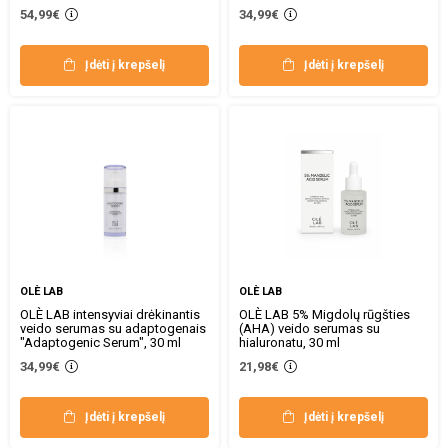
54,99€
34,99€
Įdėti į krepšelį
Įdėti į krepšelį
OLÈ LAB
OLÈ LAB
OLÈ LAB intensyviai drėkinantis
OLÈ LAB 5% Migdolų rūgšties
veido serumas su adaptogenais
(AHA) veido serumas su
"Adaptogenic Serum", 30 ml
hialuronatu, 30 ml
34,99€
21,98€
Įdėti į krepšelį
Įdėti į krepšelį