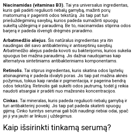
Niacinamidas (vitaminas B3).
Tai yra universalus ingredientas,
kuris gali padėti reguliuoti riebalų gamybą, mažinti porų
matomumą ir pagerinti odos tekstūrą. Jis taip pat turi
priešuždegiminių savybių, kurios padeda sumažinti spuogų
sukeltą uždegimą ir paraudimą. Be to, niacinamidas stiprina odos
barjerą ir padeda išvengti drėgmės praradimo.
Arbatmedžio aliejus.
Šis natūralus ingredientas yra itin
naudingas dėl savo antibakterinių ir antiseptinių savybių.
Arbatmedžio aliejus padeda kovoti su bakterijomis, kurios sukelia
spuogus bei mažina paraudimą. Jis dažnai naudojamas kaip
alternatyva sintetiniams antibakteriniams komponentams.
Retinolis.
Tai stiprus ingredientas, kuris skatina odos ląstelių
atsinaujinimą ir padeda išvalyti poras. Jis taip pat mažina aknės
požymius, tokius kaip randai ir pigmentacija, ir pagerina bendrą
odos tekstūrą. Retinolis gali sukelti odos jautrumą, todėl jį reikia
naudoti atsargiai ir pradėti nuo mažesnės koncentracijos.
Cinkas.
Tai mineralas, kuris padeda reguliuoti riebalų gamybą ir
turi antibakterinį poveikį. Jis taip pat padeda skatinti spuogų
gijimą. Cinko turintys serumai gali būti naudingi riebiai odai, ypač
jei ji yra jautri ar linkusi į uždegimus.
Kaip išsirinkti tinkamą serumą?