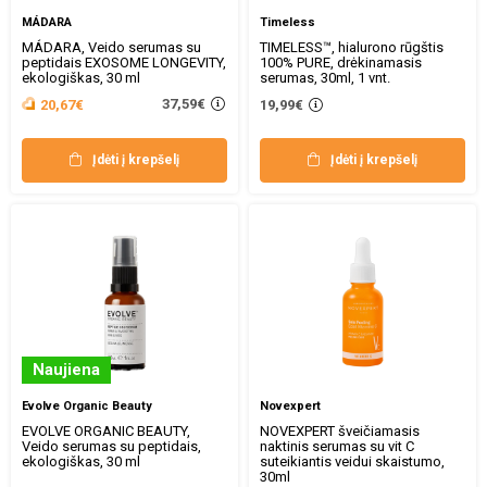
MÁDARA
Timeless
MÁDARA, Veido serumas su
TIMELESS™, hialurono rūgštis
peptidais EXOSOME LONGEVITY,
100% PURE, drėkinamasis
ekologiškas, 30 ml
serumas, 30ml, 1 vnt.
37,59€
20,67€
19,99€
Įdėti į krepšelį
Įdėti į krepšelį
Naujiena
Evolve Organic Beauty
Novexpert
EVOLVE ORGANIC BEAUTY,
NOVEXPERT šveičiamasis
Veido serumas su peptidais,
naktinis serumas su vit C
ekologiškas, 30 ml
suteikiantis veidui skaistumo,
30ml