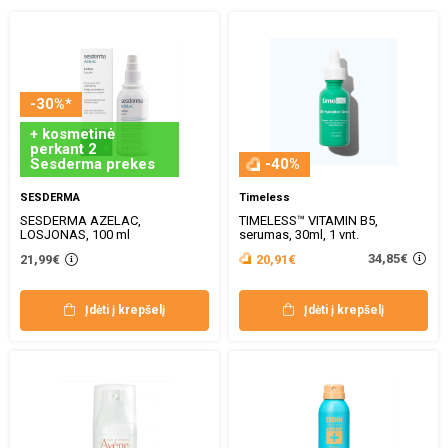
-30%*
+ kosmetinė
perkant 2
Sesderma prekes
-40%
SESDERMA
Timeless
SESDERMA AZELAC,
TIMELESS™ VITAMIN B5,
LOSJONAS, 100 ml
serumas, 30ml, 1 vnt.
34,85€
21,99€
20,91€
Įdėti į krepšelį
Įdėti į krepšelį