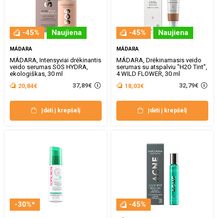
-45%
Naujiena
-45%
Naujiena
MÁDARA
MÁDARA
MÁDARA, Intensyviai drėkinantis
MÁDARA, Drėkinamasis veido
veido serumas SOS HYDRA,
serumas su atspalviu "H2O Tint",
ekologiškas, 30 ml
4 WILD FLOWER, 30 ml
37,89€
32,79€
20,84€
18,03€
Įdėti į krepšelį
Įdėti į krepšelį
-30%*
-45%