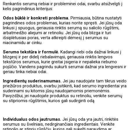
Renkantis serumą riebiai ir probleminei odai, svarbu atsižvelgti į
kelis pagrindinius kriterijus:
Odos būklė ir konkreti problema.
Pirmiausia, būtina nustatyti
pagrindines odos problemas, kurias norite spręsti. Jei jūsų oda
linkusi į spuogus, geriausia rinktis serumą su salicilo rūgštimi,
arbatmedžio aliejumi ar retinoliu. Jei jūsų oda blizga ir turi
išsiplėtusias poras, verta atkreipti dėmesį į serumus su
niacinamidu ar cinku.
Serumo tekstūra ir formulė.
Kadangi riebi oda dažnai linkusi į
blizgesį ir per didelį riebalavimąsi, geriausia rinktis lengvos
tekstūros serumus, kurie greitai įsigeria ir nepalieka riebumo
pojūčio. Vandens pagrindu sukurti serumai dažnai yra lengvesni ir
geriau tinka riebiai odai.
Ingredientų suderinamumas.
Jei jau naudojate tam tikrus veido
priežiūros produktus, svarbu įsitikinti, kad serumo ingredientai yra
suderinami su kitomis jūsų naudojamomis priemonėmis.
Pavyzdžiui, jei naudojate produktus su retinoliu, venkite serumų
su stipriomis rūgštimis, kurios gali sudirginti odą.
Individualus odos jautrumas.
Jei jūsų oda yra jautri, rinkitės
serumus su švelniais, nedirginančiais ingredientais. Venkite
retinolio ar stiprių rūgščių, kurios gali sukelti paraudimą ar