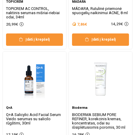
TOPICREM
MÁDARA
TOPICREM AC CONTROL,
MÁDARA, Rutulinė priemonė
naktinis serumas mišriai-riebiai
spuogelių naikinimui ACNE, 8 ml
odai, 34ml
14,29€
20,99€
7,86€
Įdėti į krepšelį
Įdėti į krepšelį
Q+A
Bioderma
Q+A Salicylic Acid Facial Serum
BIODERMA SEBIUM PORE
Veido serumas su salicilo
REFINER, korekcinis kremas,
rūgštimi, 30ml
koncentratas, odai su
išsiplėtusiomis poromis, 30 ml
12,19€
16,28€