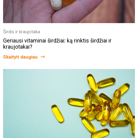
Širdis ir kraujotaka
Geriausi vitaminai širdžiai: ką rinktis širdžiai ir
kraujotakai?
Skaityti daugiau