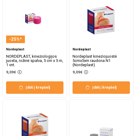
-25%*
Nordeplast
Nordeplast
NORDEPLAST, kineziologijos
Nordeplast kineziojuostė
juosta, rožinė spalva, 5 cm x 5 m,
5cmx5xm raudona N1
1 vnt.
(Nordeplast)
9,09€
9,09€
Įdėti į krepšelį
Įdėti į krepšelį