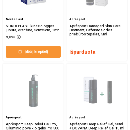
Nordeplast
Aprèsport
NORDEPLAST, kineziologijos
Aprèsport Damaged Skin Care
juosta, oranžinė, 5cmx5cm, 1vnt.
Ointment, Pažeistos odos
priežiūros tepalas, 5ml
9,09€
Išparduota
Įdėti į krepšelį
Aprèsport
Aprèsport
Aprèsport Deep Relief Gel Pro,
Aprèsport Deep Relief Gel, 50ml
Giluminio poveikio gelis Pro 500
+ DOVANA Deep Relief Gel 15 ml