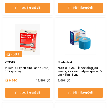
Įdėti į krepšelį
Įdėti į krepšelį
-50%
VITAVEA
Nordeplast
VITAVEA Expert circulation 360°,
NORDEPLAST, kineziologijos
30 kapsulių
juosta, šviesiai mėlyna spalva, 5
cm x 5 m, 1 vnt
19,89€
9,94€
9,09€
Įdėti į krepšelį
Įdėti į krepšelį