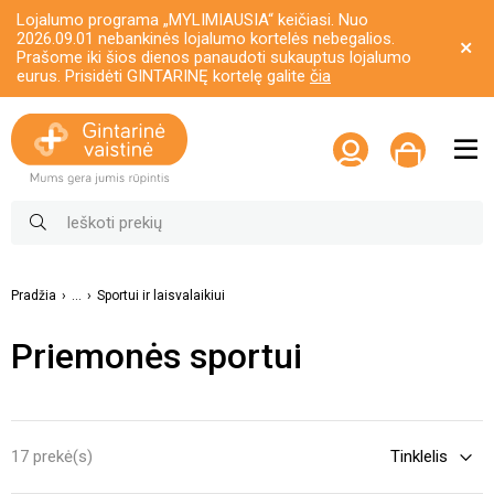
Lojalumo programa „MYLIMIAUSIA“ keičiasi. Nuo
2026.09.01 nebankinės lojalumo kortelės nebegalios.
Prašome iki šios dienos panaudoti sukauptus lojalumo
eurus. Prisidėti GINTARINĘ kortelę galite
čia
Pradžia
...
Sportui ir laisvalaikiui
Priemonės sportui
17 prekė(s)