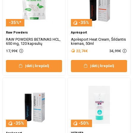
-35%*
-35%
Raw Powders
Aprèsport
RAW POWDERS BETAINAS HCL,
Aprèsport Heat Cream, Šildantis
650 mg, 120 kapsulių
kremas, 50ml
34,99€
17,99€
22,74€
Įdėti į krepšelį
Įdėti į krepšelį
-35%
-50%