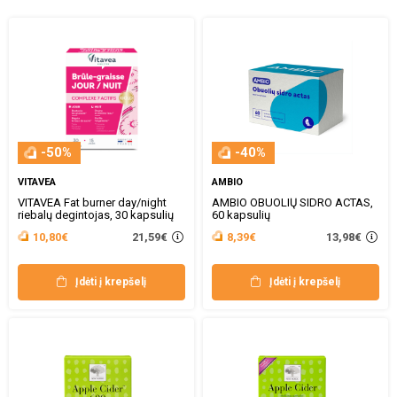
-50%
-40%
VITAVEA
AMBIO
VITAVEA Fat burner day/night
AMBIO OBUOLIŲ SIDRO ACTAS,
riebalų degintojas, 30 kapsulių
60 kapsulių
21,59€
13,98€
10,80€
8,39€
Įdėti į krepšelį
Įdėti į krepšelį