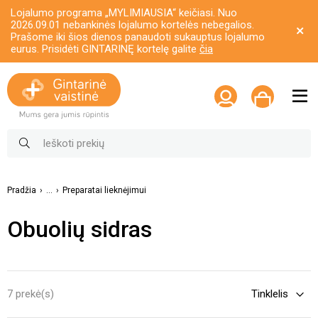
Lojalumo programa „MYLIMIAUSIA“ keičiasi. Nuo
2026.09.01 nebankinės lojalumo kortelės nebegalios.
Prašome iki šios dienos panaudoti sukauptus lojalumo
eurus. Prisidėti GINTARINĘ kortelę galite
čia
Pradžia
...
Preparatai lieknėjimui
Obuolių sidras
7 prekė(s)