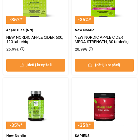
-35%*
-35%*
Apple Cide (NN)
New Nordic
NEW NORDIC APPLE CIDER 600,
NEW NORDIC APPLE CIDER
120 tablečių
MEGA STRENGTH, 30 tablečių
26,99€
20,99€
Įdėti į krepšelį
Įdėti į krepšelį
-35%*
-35%*
New Nordic
SAPIENS