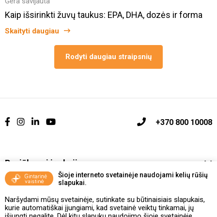
Gera savijauta
Kaip išsirinkti žuvų taukus: EPA, DHA, dozės ir forma
Skaityti daugiau
Rodyti daugiau straipsnių
+370 800 10008
Pasiūlymai ir akcijos
Šioje interneto svetainėje naudojami kelių rūšių
slapukai.
Vakcinavimo tvarka ir taisyklės
Naršydami mūsų svetainėje, sutinkate su būtinaisiais slapukais,
Kontaktai ir Karjera
kurie automatiškai įjungiami, kad svetainė veiktų tinkamai, jų
išjungti negalite. Dėl kitų slapukų naudojimo šioje svetainėje