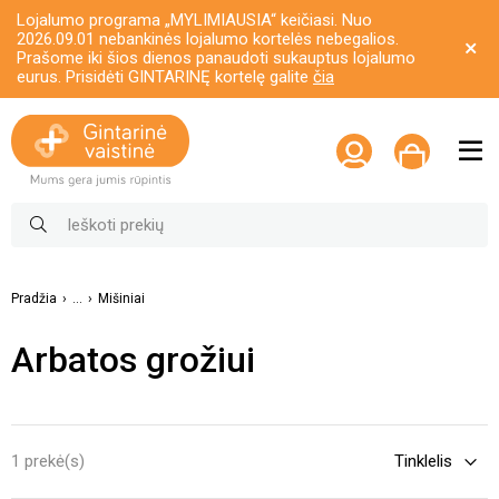
Lojalumo programa „MYLIMIAUSIA“ keičiasi. Nuo
2026.09.01 nebankinės lojalumo kortelės nebegalios.
Prašome iki šios dienos panaudoti sukauptus lojalumo
eurus. Prisidėti GINTARINĘ kortelę galite
čia
Pradžia
...
Mišiniai
Arbatos grožiui
1 prekė(s)