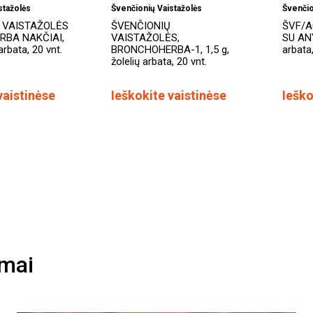
stažolės
Švenčionių Vaistažolės
Švenčio
 VAISTAŽOLĖS
ŠVENČIONIŲ
ŠVF/
BA NAKČIAI,
VAISTAŽOLĖS,
SU ANY
 arbata, 20 vnt.
BRONCHOHERBA-1, 1,5 g,
arbata
žolelių arbata, 20 vnt.
vaistinėse
Ieškokite vaistinėse
Ieško
imai