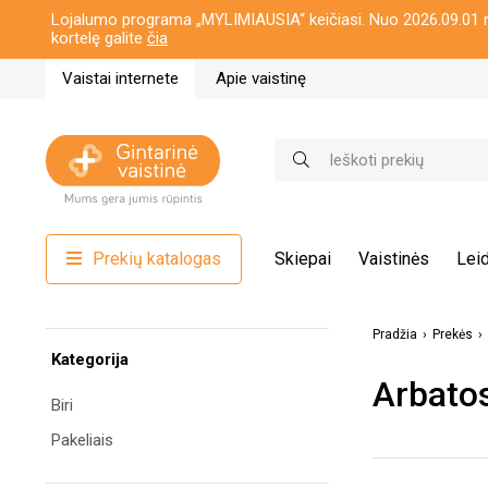
Lojalumo programa „MYLIMIAUSIA“ keičiasi. Nuo 2026.09.01 n
kortelę galite
čia
Vaistai internete
Apie vaistinę
Prekių katalogas
Skiepai
Vaistinės
Leid
Pradžia
Prekės
Kategorija
Arbatos
Biri
Pakeliais