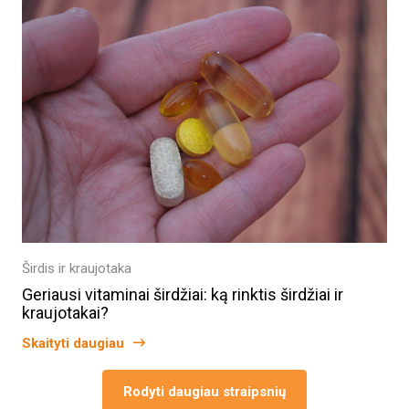
Širdis ir kraujotaka
Geriausi vitaminai širdžiai: ką rinktis širdžiai ir
kraujotakai?
Skaityti daugiau
Rodyti daugiau straipsnių