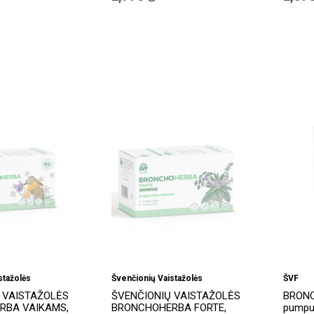
stažolės
Švenčionių Vaistažolės
ŠVF
 VAISTAŽOLĖS
ŠVENČIONIŲ VAISTAŽOLĖS
BRONC
RBA VAIKAMS,
BRONCHOHERBA FORTE,
pumpur