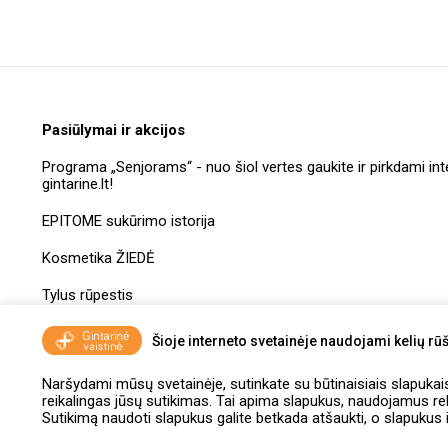
Pasiūlymai ir akcijos
Programa „Senjorams“ - nuo šiol vertes gaukite ir pirkdami int
gintarine.lt!
EPITOME sukūrimo istorija
Kosmetika ŽIEDĖ
Tylus rūpestis
Dovanų kuponų taisyklės
Šioje interneto svetainėje naudojami kelių rūš
Naršydami mūsų svetainėje, sutinkate su būtinaisiais slapukais, 
reikalingas jūsų sutikimas. Tai apima slapukus, naudojamus r
Sutikimą naudoti slapukus galite betkada atšaukti, o slapukus i