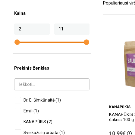
Kaina
Prekinis ženklas
Dr. E. Šimkūnaitė
(1)
KANAPŪKIS
Emili
(1)
KANAPŪKIS 
šaknis 100 g.
KANAPŪKIS
(2)
Sveikažolių arbata
(1)
10,99€