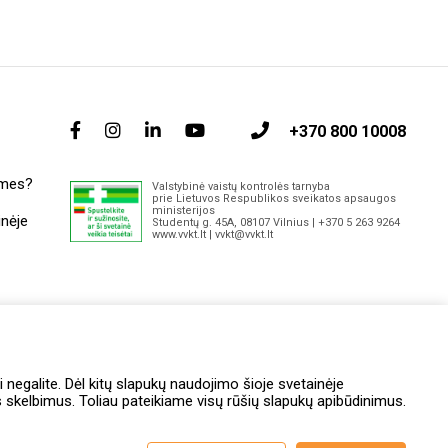
+370 800 10008
 mes?
Valstybinė vaistų kontrolės tarnyba
prie Lietuvos Respublikos sveikatos apsaugos
ministerijos
inėje
Studentų g. 45A, 08107 Vilnius | +370 5 263 9264
www.vvkt.lt | vvkt@vvkt.lt
itai
i negalite. Dėl kitų slapukų naudojimo šioje svetainėje
skelbimus. Toliau pateikiame visų rūšių slapukų apibūdinimus.