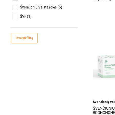
Švenčionių Vaistažolės
(5)
ŠVF
(1)
Išvalyti filtrą
Švenčionių Vai
ŠVENČIONIŲ
BRONCHOHE