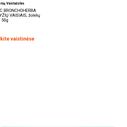
nių Vaistažolės
AC BRONCHOHERBA
ŽIŲ VAISIAIS, žolelių
, 50g
kite vaistinėse