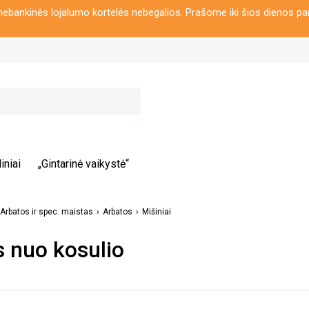
ebankinės lojalumo kortelės nebegalios. Prašome iki šios dienos pa
iniai
„Gintarinė vaikystė“
Arbatos ir spec. maistas
Arbatos
Mišiniai
 nuo kosulio