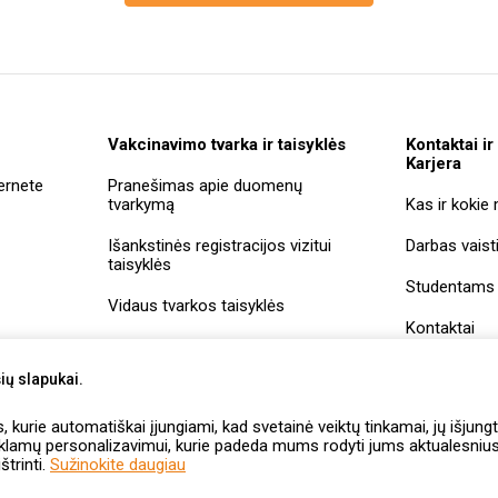
Vakcinavimo tvarka ir taisyklės
Kontaktai ir
Karjera
ernete
Pranešimas apie duomenų
tvarkymą
Kas ir kokie
Išankstinės registracijos vizitui
Darbas vaist
taisyklės
Studentams
Vidaus tvarkos taisyklės
Kontaktai
Įmonių rekviz
ių slapukai.
Vaistininkų
kurie automatiškai įjungiami, kad svetainė veiktų tinkamai, jų išjungt
savitarna
eklamų personalizavimui, kurie padeda mums rodyti jums aktualesnius 
štrinti.
Sužinokite daugiau