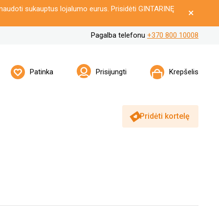
naudoti sukauptus lojalumo eurus. Prisidėti GINTARINĘ
Pagalba telefonu
+370 800 10008
Patinka
Prisijungti
Krepšelis
Pridėti kortelę