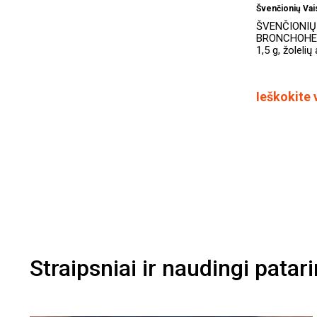
Švenčionių Vai
ŠVENČIONIŲ
BRONCHOHER
1,5 g, žolelių
Ieškokite 
Straipsniai ir naudingi patar