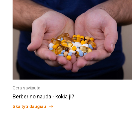
Gera savijauta
Berberino nauda - kokia ji?
Skaityti daugiau