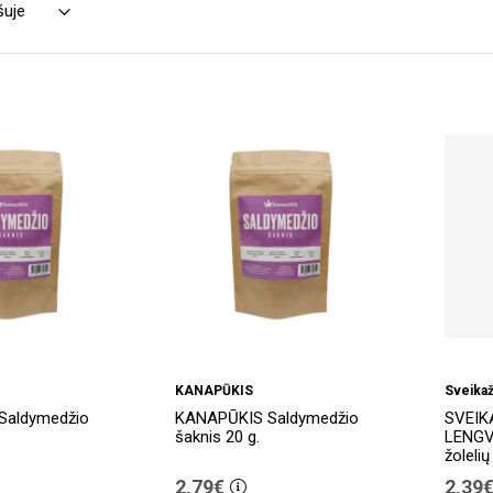
KANAPŪKIS
Sveikaž
Saldymedžio
KANAPŪKIS Saldymedžio
SVEIK
šaknis 20 g.
LENGV
žolelių
2,79€
2,39