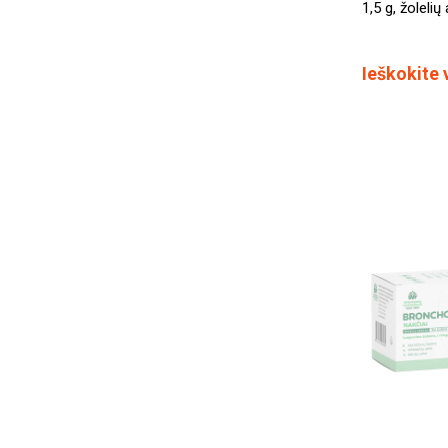
1,5 g, žolelių
Ieškokite 