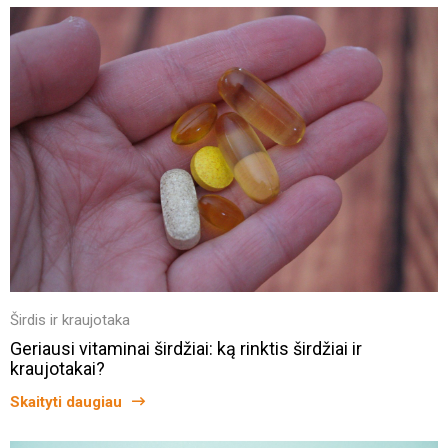
Širdis ir kraujotaka
Geriausi vitaminai širdžiai: ką rinktis širdžiai ir
kraujotakai?
Skaityti daugiau