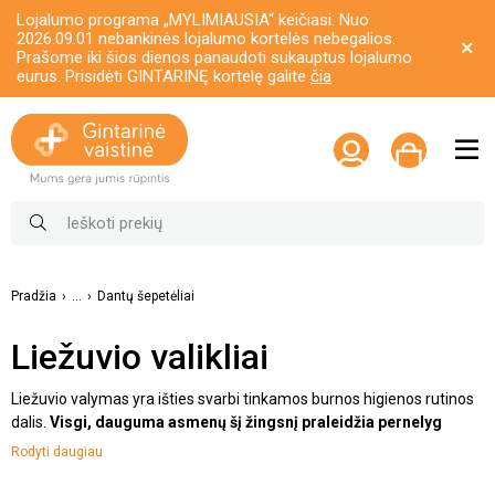
Lojalumo programa „MYLIMIAUSIA“ keičiasi. Nuo
2026.09.01 nebankinės lojalumo kortelės nebegalios.
Prašome iki šios dienos panaudoti sukauptus lojalumo
eurus. Prisidėti GINTARINĘ kortelę galite
čia
Pradžia
...
Dantų šepetėliai
Liežuvio valikliai
Liežuvio valymas yra išties svarbi tinkamos burnos higienos rutinos
dalis.
Visgi, dauguma asmenų šį žingsnį praleidžia pernelyg
dažnai
. Tai gali paskatinti dantų ėduonies atsiradimą, sukelti blogą
Rodyti daugiau
burnos kvapą. Būtent dėl šios priežasties, svarbu susikurti tinkamą
rutiną bei jos laikytis. Tam, jog atsikratytumėte ant liežuvio