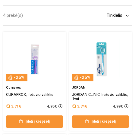
susidarančiomis apnašomis pakaks vien tik kokybiško valiklio.
Tačiau, papildomai gali praversti ir skalavimo skystis.
4 prekė(s)
-25%
-25%
Curaprox
JORDAN
CURAPROX, liežuvio valiklis
JORDAN CLINIC, liežuvio valiklis,
1vnt.
4,95€
4,99€
3,71€
3,74€
Įdėti į krepšelį
Įdėti į krepšelį