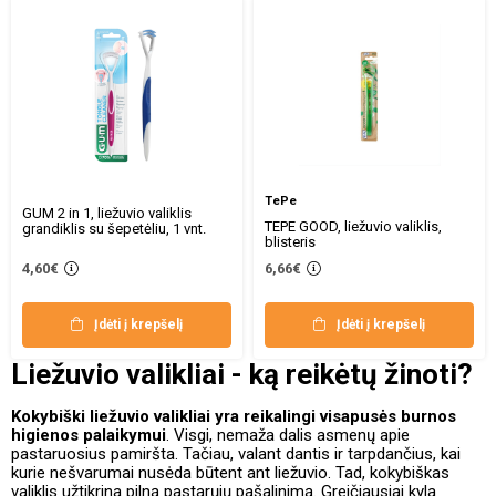
TePe
GUM 2 in 1, liežuvio valiklis
TEPE GOOD, liežuvio valiklis,
grandiklis su šepetėliu, 1 vnt.
blisteris
4,60€
6,66€
Įdėti į krepšelį
Įdėti į krepšelį
Liežuvio valikliai - ką reikėtų žinoti?
Kokybiški liežuvio valikliai yra reikalingi visapusės burnos
higienos palaikymui
. Visgi, nemaža dalis asmenų apie
pastaruosius pamiršta. Tačiau, valant dantis ir tarpdančius, kai
kurie nešvarumai nusėda būtent ant liežuvio. Tad, kokybiškas
valiklis užtikrina pilną pastarųjų pašalinimą. Greičiausiai kyla