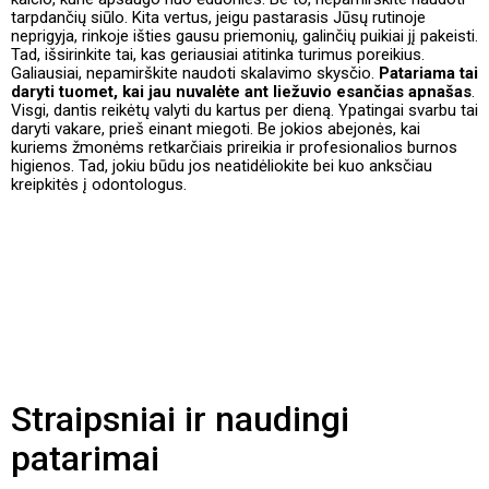
tarpdančių siūlo. Kita vertus, jeigu pastarasis Jūsų rutinoje
neprigyja, rinkoje išties gausu priemonių, galinčių puikiai jį pakeisti.
Tad, išsirinkite tai, kas geriausiai atitinka turimus poreikius.
Galiausiai, nepamirškite naudoti skalavimo skysčio.
Patariama tai
daryti tuomet, kai jau nuvalėte ant liežuvio esančias apnašas
.
Visgi, dantis reikėtų valyti du kartus per dieną. Ypatingai svarbu tai
daryti vakare, prieš einant miegoti. Be jokios abejonės, kai
kuriems žmonėms retkarčiais prireikia ir profesionalios burnos
higienos. Tad, jokiu būdu jos neatidėliokite bei kuo anksčiau
kreipkitės į odontologus.
Straipsniai ir naudingi
patarimai