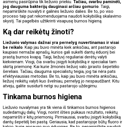
asmenų pasirūpina tik liežuvio priekiu.
Tačiau, svarbu paminėti,
jog dauguma bakterijų dauginasi arčiau gomurio
. Taigi,
nepamirškite nuvalyti ir galinės liežuvio dalies. Be to, po viso
proceso taip pat rekomenduojama naudoti kokybišką skalavimo
skystį. Tai pagelbės užtikrinti visapusę burnos higieną.
Ką dar reikėtų žinoti?
Liežuvio valymas dažnai yra pernelyg nuvertinamas ir visai
be reikalo
. Kaip jau buvo minėta kiek anksčiau, ant pastarojo
kaupiasi nemažai apnašų, kurios gali sukelti dantų ėduonį bei
prastą burnos kvapą. Taigi, liežuvį reguliariai derėtų valyti
kiekvienam. Visgi, čia svarbu įsigyti kokybišką ir specialiai tam
skirtą priemonę. Kai kurie žmonės liežuvį valo įprasto šepetėlio
šereliais. Tačiau, dauguma specialistų teigia, jog tai nėra pats
efektyviausias metodas. Be to, kaip jau buvo minėta anksčiau,
liežuvį reikėtų valyti kuo švelniau, pernelyg jo nespaudžiant. Kitu
atveju, galite susidurti netgi su pastarojo uždegimu.
Tinkama burnos higiena
Liežuvio nuvalymas yra tik viena iš tinkamos burnos higienos
sudedamųjų dalių. Visgi, norint išties puikaus rezultato, reikėtų
nepamiršti ir kitų priemonių. Pirmiausiai, svarbu įsigyti kokybišką
dantų šepetėlį bei pastą. Geriausia, kad pastarojoje būtų fluoro ir
kalcio, kurie apsaugo nuo ėduonies. Be to, nepamirškite naudoti