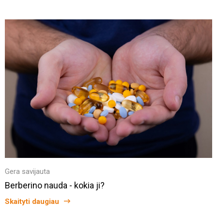
Gera savijauta
Berberino nauda - kokia ji?
Skaityti daugiau