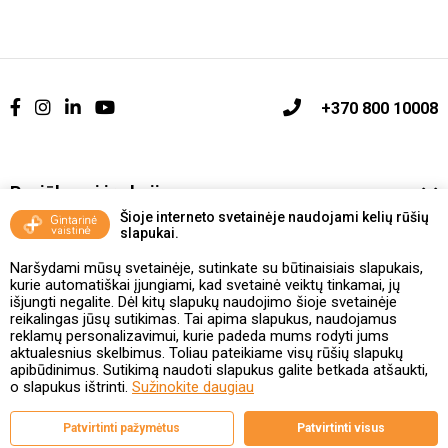
+370 800 10008
Pasiūlymai ir akcijos
Šioje interneto svetainėje naudojami kelių rūšių
slapukai.
Vakcinavimo tvarka ir taisyklės
Naršydami mūsų svetainėje, sutinkate su būtinaisiais slapukais,
Kontaktai ir Karjera
kurie automatiškai įjungiami, kad svetainė veiktų tinkamai, jų
išjungti negalite. Dėl kitų slapukų naudojimo šioje svetainėje
reikalingas jūsų sutikimas. Tai apima slapukus, naudojamus
Taisyklės ir politika
reklamų personalizavimui, kurie padeda mums rodyti jums
aktualesnius skelbimus. Toliau pateikiame visų rūšių slapukų
apibūdinimus. Sutikimą naudoti slapukus galite betkada atšaukti,
o slapukus ištrinti.
Sužinokite daugiau
Valstybinė vaistų kontrolės tarnyba
Patvirtinti pažymėtus
Patvirtinti visus
prie Lietuvos Respublikos sveikatos apsaugos ministerijos
Studentų g. 45A, 08107 Vilnius | +370 5 263 9264