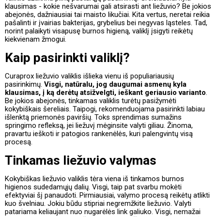
klausimas - kokie nešvarumai gali atsirasti ant liežuvio? Be jokios
abejonės, dažniausiai tai maisto likučiai. Kita vertus, neretai reikia
pašalinti ir įvairias bakterijas, grybelius bei negyvas ląsteles. Tad,
norint palaikyti visapusę burnos higieną, valiklį įsigyti reikėtų
kiekvienam žmogui.
Kaip pasirinkti valiklį?
Curaprox liežuvio valiklis išlieka vienu iš populiariausių
pasirinkimų.
Visgi, natūralu, jog daugumai asmenų kyla
klausimas, į ką derėtų atsižvelgti, ieškant geriausio varianto
.
Be jokios abejonės, tinkamas valiklis turėtų pasižymėti
kokybiškais šereliais. Taipogi, rekomenduojama pasirinkti labiau
išlenktą priemonės paviršių. Toks sprendimas sumažins
springimo refleksą, jei liežuvį mėginsite valyti giliau. Žinoma,
pravartu ieškoti ir patogios rankenėlės, kuri palengvintų visą
procesą.
Tinkamas liežuvio valymas
Kokybiškas liežuvio valiklis tėra viena iš tinkamos burnos
higienos sudedamųjų dalių. Visgi, taip pat svarbu mokėti
efektyviai šį panaudoti. Pirmiausiai, valymo procesą reikėtų atlikti
kuo švelniau. Jokiu būdu stipriai negremžkite liežuvio. Valyti
patariama keliaujant nuo nugarėlės link galiuko. Visgi, nemažai