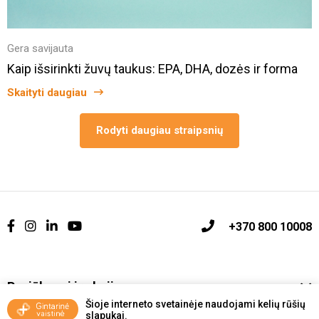
Gera savijauta
Kaip išsirinkti žuvų taukus: EPA, DHA, dozės ir forma
Skaityti daugiau
Rodyti daugiau straipsnių
+370 800 10008
Pasiūlymai ir akcijos
Šioje interneto svetainėje naudojami kelių rūšių
slapukai.
Vakcinavimo tvarka ir taisyklės