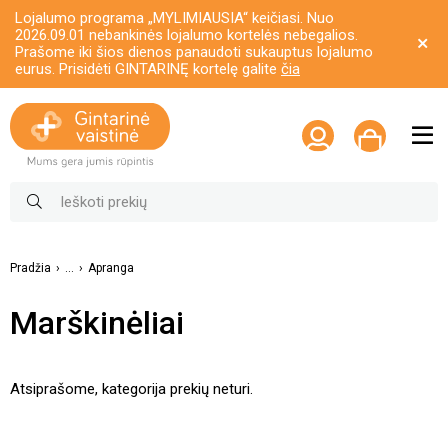
Lojalumo programa „MYLIMIAUSIA“ keičiasi. Nuo
2026.09.01 nebankinės lojalumo kortelės nebegalios.
Prašome iki šios dienos panaudoti sukauptus lojalumo
eurus. Prisidėti GINTARINĘ kortelę galite
čia
Pradžia
...
Apranga
Marškinėliai
Atsiprašome, kategorija prekių neturi.