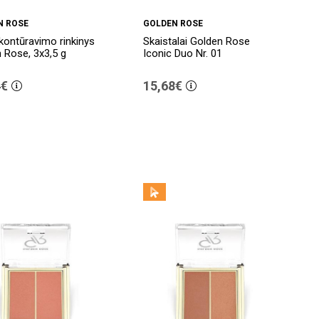
N ROSE
GOLDEN ROSE
kontūravimo rinkinys
Skaistalai Golden Rose
 Rose, 3x3,5 g
Iconic Duo Nr. 01
4€
15,68€