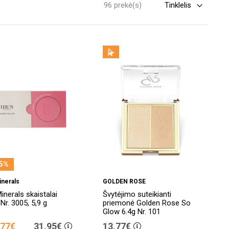
96 prekė(s)
5%
inerals
GOLDEN ROSE
inerals skaistalai
Švytėjimo suteikianti
Nr. 3005, 5,9 g
priemonė Golden Rose So
Glow 6.4g Nr. 101
,77€
31,95€
13,77€