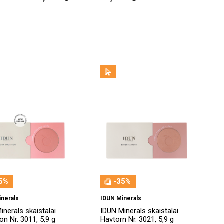
5%
-35%
inerals
IDUN Minerals
inerals skaistalai
IDUN Minerals skaistalai
on Nr. 3011, 5,9 g
Havtorn Nr. 3021, 5,9 g