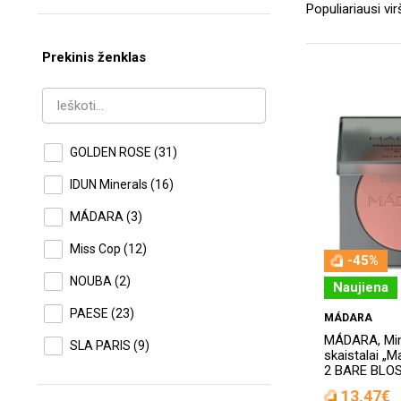
Prekinis ženklas
GOLDEN ROSE
(31)
IDUN Minerals
(16)
MÁDARA
(3)
Miss Cop
(12)
-45%
NOUBA
(2)
Naujiena
PAESE
(23)
MÁDARA
MÁDARA, Mine
SLA PARIS
(9)
skaistalai „M
2 BARE BLOS
13,47€