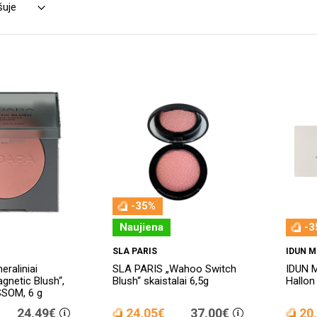
-35%
Naujiena
-3
SLA PARIS
IDUN M
raliniai
SLA PARIS „Wahoo Switch
IDUN M
agnetic Blush“,
Blush“ skaistalai 6,5g
Hallon 
SOM, 6 g
24,49€
24,05€
37,00€
20