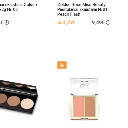
iai skaistalai Golden
Golden Rose Miss Beauty
27g Nr. 02
Pieštukiniai skaistalai Nr.01
Peach Flash
8€
4,27€
9,49€