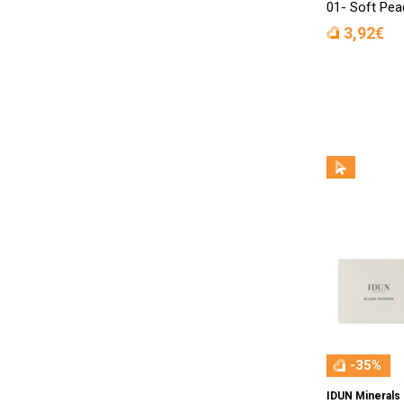
01- Soft Peac
3,92€
-35%
IDUN Minerals