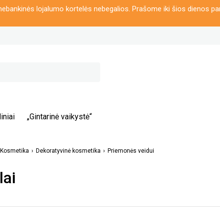
ebankinės lojalumo kortelės nebegalios. Prašome iki šios dienos pa
iniai
„Gintarinė vaikystė“
Kosmetika
Dekoratyvinė kosmetika
Priemonės veidui
lai