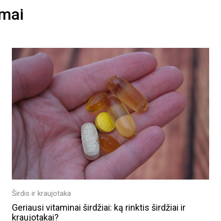
imai
Širdis ir kraujotaka
Geriausi vitaminai širdžiai: ką rinktis širdžiai ir
kraujotakai?