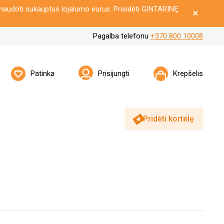
naudoti sukauptus lojalumo eurus. Prisidėti GINTARINĘ
Pagalba telefonu
+370 800 10008
Patinka
Prisijungti
Krepšelis
Pridėti kortelę