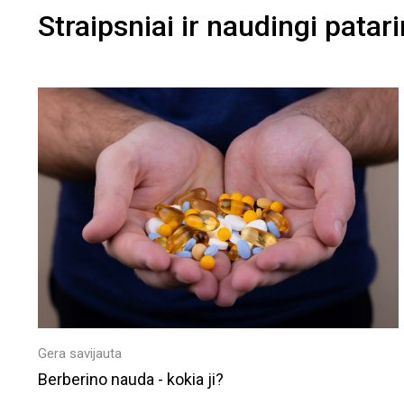
Straipsniai ir naudingi patar
Gera savijauta
Berberino nauda - kokia ji?