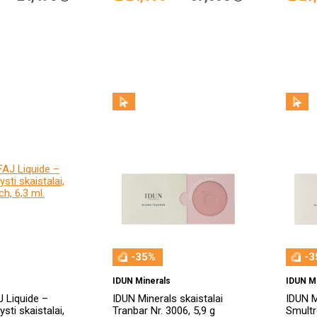
-35%
-3
IDUN Minerals
IDUN M
 Liquide –
IDUN Minerals skaistalai
IDUN M
sti skaistalai,
Tranbar Nr. 3006, 5,9 g
Smultr