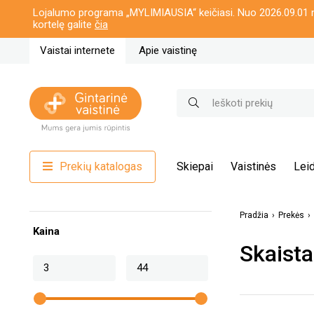
Lojalumo programa „MYLIMIAUSIA“ keičiasi. Nuo 2026.09.01 n
kortelę galite
čia
Vaistai internete
Apie vaistinę
Prekių katalogas
Skiepai
Vaistinės
Leid
Pradžia
Prekės
Kaina
Skaista