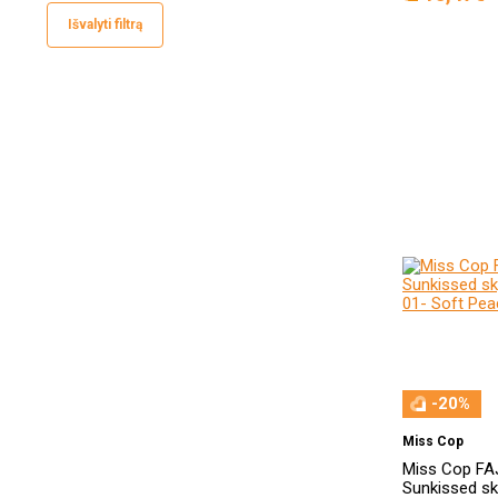
Išvalyti filtrą
-20%
Miss Cop
Miss Cop FAJ
Sunkissed sky