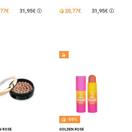
,77€
31,95€
20,77€
31,95€
-55%
N ROSE
GOLDEN ROSE