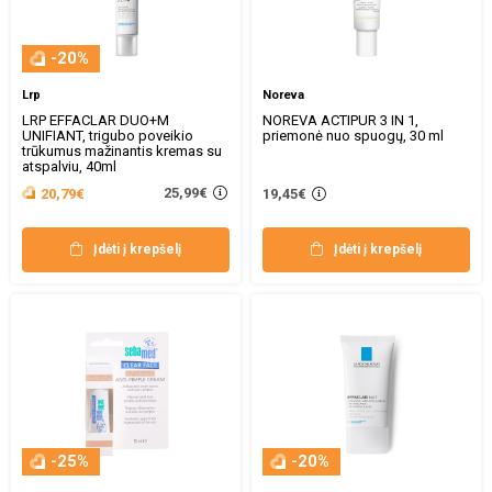
-20%
Lrp
Noreva
LRP EFFACLAR DUO+M
NOREVA ACTIPUR 3 IN 1,
UNIFIANT, trigubo poveikio
priemonė nuo spuogų, 30 ml
trūkumus mažinantis kremas su
atspalviu, 40ml
25,99€
20,79€
19,45€
Įdėti į krepšelį
Įdėti į krepšelį
-25%
-20%