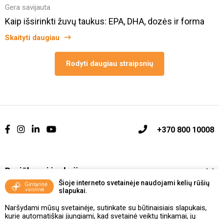
Gera savijauta
Kaip išsirinkti žuvų taukus: EPA, DHA, dozės ir forma
Skaityti daugiau
Rodyti daugiau straipsnių
+370 800 10008
Pasiūlymai ir akcijos
Šioje interneto svetainėje naudojami kelių rūšių
slapukai.
Vakcinavimo tvarka ir taisyklės
Naršydami mūsų svetainėje, sutinkate su būtinaisiais slapukais,
Kontaktai ir Karjera
kurie automatiškai įjungiami, kad svetainė veiktų tinkamai, jų