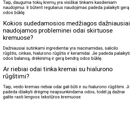
Taip, dauguma tokių kremų yra visiškai tinkami kasdieniam
naudojimui. Ir būtent reguliarus naudojimas padeda palaikyti gerą
odos būklę.
Kokios sudedamosios medžiagos dažniausiai
naudojamos probleminei odai skirtuose
kremuose?
Dažniausiai sutinkami ingredientai yra niacinamidas, salicilo
rūgštis, cinkas, hialurono rūgštis ir keramidai. Jie padeda palaikyti
odos balansą, drėkinimą ir gerą bendrą odos būklę.
Ar riebiai odai tinka kremai su hialurono
rūgštimi?
Taip, veido kremas riebiai odai gali būti ir su hialurono rūgštimi. Ji
padeda išlaikyti drėgmę neapsunkindama odos, todėl ją dažnai
galite rasti lengvos tekstūros kremuose.