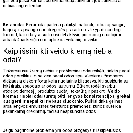
gali būti pakankamai sudrėkinta neapsunkinant jos sunkiais ar
riebiais ingredientais.
Keramidai.
Keramidai padeda palaikyti natūralų odos apsauginį
barjerą ir apsaugo nuo drėgmės praradimo. Jie ypač naudingi
tuomet, kai oda yra sudirgusi dėl aktyvių priemonių naudojimo
arba dažnai kenčia nuo aplinkos veiksnių poveikio.
Kaip išsirinkti veido kremą riebiai
odai?
Tinkamiausią kremą riebiai ir probleminei odai reikėtų rinktis pagal
odos poreikius, o ne vien pagal odos tipą. Vieniems žmonėms
didžiausią diskomfortą kelia nuolatinis blizgesys, kiti susiduria su
inkštirais, spuogais ar odos jautrumu. Būtent todėl svarbu
atkreipti dėmesį į produkto sudėtį, tekstūrą ir paskirtį.
Veido
kremas riebiai odai turėtų būti lengvos konsistencijos, greitai
susigerti ir nepalikti riebaus sluoksnio.
Puikiai tinka gelinės
arba lengvos emulsinės tekstūros priemonės, kurios suteikia
pakankamą drėkinimą, tačiau neapsunkina odos.
Jeigu pagrindinė problema yra odos blizgesys ir išsiplėtusios