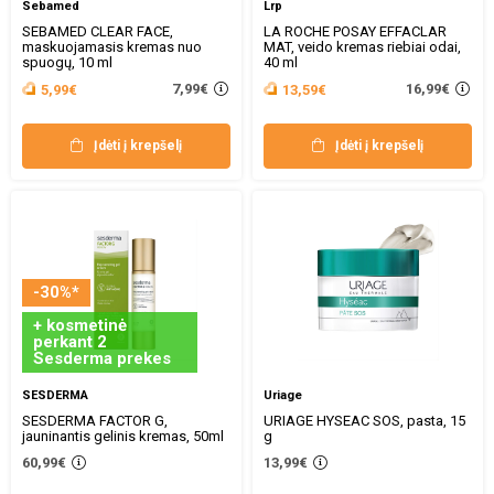
Sebamed
Lrp
SEBAMED CLEAR FACE,
LA ROCHE POSAY EFFACLAR
maskuojamasis kremas nuo
MAT, veido kremas riebiai odai,
spuogų, 10 ml
40 ml
7,99€
16,99€
5,99€
13,59€
Įdėti į krepšelį
Įdėti į krepšelį
-30%*
+ kosmetinė
perkant 2
Sesderma prekes
SESDERMA
Uriage
SESDERMA FACTOR G,
URIAGE HYSEAC SOS, pasta, 15
jauninantis gelinis kremas, 50ml
g
60,99€
13,99€