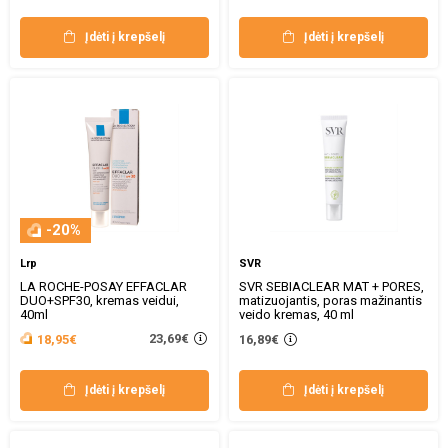
Įdėti į krepšelį
Įdėti į krepšelį
-20%
Lrp
SVR
LA ROCHE-POSAY EFFACLAR
SVR SEBIACLEAR MAT + PORES,
DUO+SPF30, kremas veidui,
matizuojantis, poras mažinantis
40ml
veido kremas, 40 ml
23,69€
18,95€
16,89€
Įdėti į krepšelį
Įdėti į krepšelį