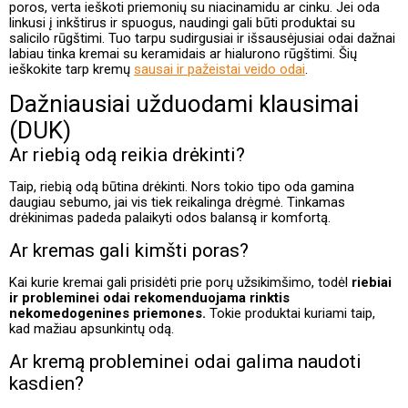
poros, verta ieškoti priemonių su niacinamidu ar cinku. Jei oda
linkusi į inkštirus ir spuogus, naudingi gali būti produktai su
salicilo rūgštimi. Tuo tarpu sudirgusiai ir išsausėjusiai odai dažnai
labiau tinka kremai su keramidais ar hialurono rūgštimi. Šių
ieškokite tarp kremų
sausai ir pažeistai veido odai
.
Dažniausiai užduodami klausimai
(DUK)
Ar riebią odą reikia drėkinti?
Taip, riebią odą būtina drėkinti. Nors tokio tipo oda gamina
daugiau sebumo, jai vis tiek reikalinga drėgmė. Tinkamas
drėkinimas padeda palaikyti odos balansą ir komfortą.
Ar kremas gali kimšti poras?
Kai kurie kremai gali prisidėti prie porų užsikimšimo, todėl
riebiai
ir probleminei odai rekomenduojama rinktis
nekomedogenines priemones.
Tokie produktai kuriami taip,
kad mažiau apsunkintų odą.
Ar kremą probleminei odai galima naudoti
kasdien?