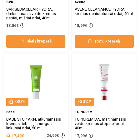
SVR
Avene
SVR SEBIACLEAR HYDRA,
AVENE CLEANANCE HYDRA,
drėkinamasis veido kremas
kremas dehidratuotai odai, 40ml
riebiai, mišriai odai, 40ml
13,86€
18,99€
Įdėti į krepšelį
Įdėti į krepšelį
-30%
-30%*
Babe
TOPICREM
BABE STOP AKN, atkuriamasis
TOPICREM DA, maitinamasis
kremas riebiai, į spuogus
veido kremas atopinei odai,
linkusiai odai, 50 ml
40ml
24,99€
17,49€
17,99€