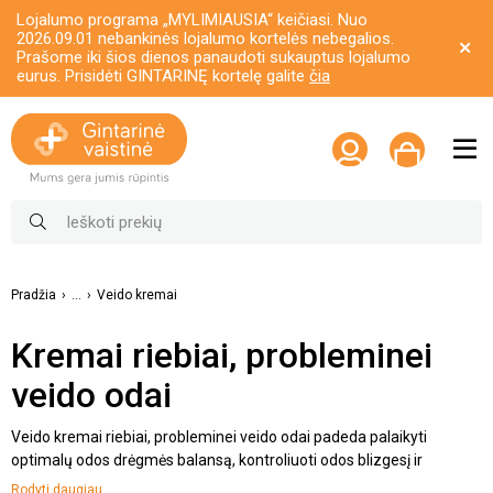
Lojalumo programa „MYLIMIAUSIA“ keičiasi. Nuo
2026.09.01 nebankinės lojalumo kortelės nebegalios.
Prašome iki šios dienos panaudoti sukauptus lojalumo
eurus. Prisidėti GINTARINĘ kortelę galite
čia
Pradžia
...
Veido kremai
Kremai riebiai, probleminei
veido odai
Veido kremai riebiai, probleminei veido odai padeda palaikyti
optimalų odos drėgmės balansą, kontroliuoti odos blizgesį ir
prižiūrėti į bėrimus linkusią odą. Tokia oda dažnai susiduria su
Rodyti daugiau