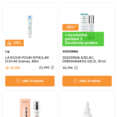
-30%*
+ kosmetinė
perkant 2
-20%
Sesderma prekes
Lrp
SESDERMA
LA ROCHE-POSAY EFFACLAR
SESDERMA AZELAC,
DUO+M, kremas, 40ml
DRĖKINAMASIS GELIS, 50 ml
22,99€
18,39€
30,99€
Įdėti į krepšelį
Įdėti į krepšelį