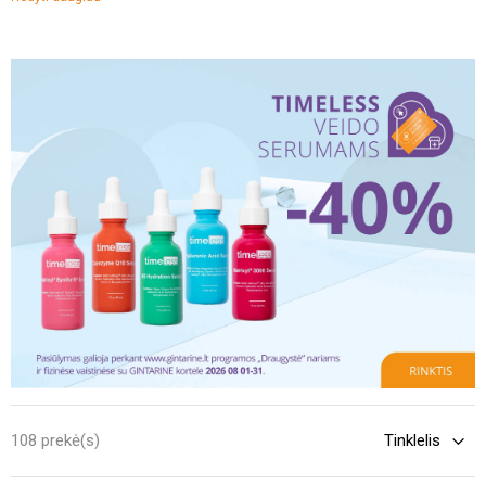
išsiplėtusiomis poromis, inkštirais, spuogais ar padidėjusiu sebumo
išsiskyrimu, todėl jai reikalinga tinkamai parinkta priežiūra. Šioje
kategorijoje rasite veido kremus riebiai ir probleminei odai,
pritaikytus skirtingiems odos poreikiams – nuo kasdienio drėkinimo
iki į bėrimus linkusios odos priežiūros. Išsirinkite tinkamiausią kremą
pagal savo odos tipą, jautrumą ir pagrindines problemas, su
kuriomis susiduriate kasdien.
108 prekė(s)