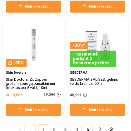
Įdėti į krepšelį
Įdėti į krepšelį
-30%*
+ kosmetinė
perkant 2
-30%
Sesderma prekes
Skin Doctors
SESDERMA
Skin Doctors, Zit Zapper,
SESDERMA SALISES, gelinis
greitam spuogų panaikinimui
veido kremas, 50ml
(efektas per 8 val.), 10ml.
19,29€
13,50€
45,99€
Įdėti į krepšelį
Įdėti į krepšelį
1
2
3
4
5