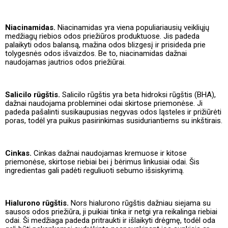
Niacinamidas.
Niacinamidas yra viena populiariausių veikliųjų
medžiagų riebios odos priežiūros produktuose. Jis padeda
palaikyti odos balansą, mažina odos blizgesį ir prisideda prie
tolygesnės odos išvaizdos. Be to, niacinamidas dažnai
naudojamas jautrios odos priežiūrai.
Salicilo rūgštis.
Salicilo rūgštis yra beta hidroksi rūgštis (BHA),
dažnai naudojama probleminei odai skirtose priemonėse. Ji
padeda pašalinti susikaupusias negyvas odos ląsteles ir prižiūrėti
poras, todėl yra puikus pasirinkimas susiduriantiems su inkštirais.
Cinkas.
Cinkas dažnai naudojamas kremuose ir kitose
priemonėse, skirtose riebiai bei į bėrimus linkusiai odai. Šis
ingredientas gali padėti reguliuoti sebumo išsiskyrimą.
Hialurono rūgštis.
Nors hialurono rūgštis dažniau siejama su
sausos odos priežiūra, ji puikiai tinka ir netgi yra reikalinga riebiai
odai. Ši medžiaga padeda pritraukti ir išlaikyti drėgmę, todėl oda