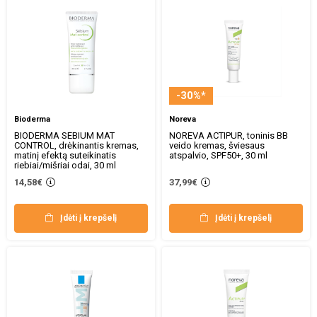
-30%*
Bioderma
Noreva
BIODERMA SEBIUM MAT
NOREVA ACTIPUR, toninis BB
CONTROL, drėkinantis kremas,
veido kremas, šviesaus
matinį efektą suteikinatis
atspalvio, SPF50+, 30 ml
riebiai/mišriai odai, 30 ml
14,58€
37,99€
Įdėti į krepšelį
Įdėti į krepšelį