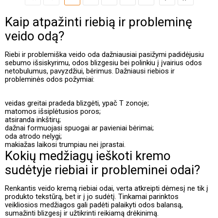
Kaip atpažinti riebią ir probleminę
veido odą?
Riebi ir problemiška veido oda dažniausiai pasižymi padidėjusiu
sebumo išsiskyrimu, odos blizgesiu bei polinkiu į įvairius odos
netobulumus, pavyzdžiui, bėrimus. Dažniausi riebios ir
probleminės odos požymiai:
veidas greitai pradeda blizgėti, ypač T zonoje;
matomos išsiplėtusios poros;
atsiranda inkštirų;
dažnai formuojasi spuogai ar pavieniai bėrimai;
oda atrodo nelygi;
makiažas laikosi trumpiau nei įprastai.
Kokių medžiagų ieškoti kremo
sudėtyje riebiai ir probleminei odai?
Renkantis veido kremą riebiai odai, verta atkreipti dėmesį ne tik į
produkto tekstūrą, bet ir į jo sudėtį. Tinkamai parinktos
veikliosios medžiagos gali padėti palaikyti odos balansą,
sumažinti blizgesį ir užtikrinti reikiamą drėkinimą.