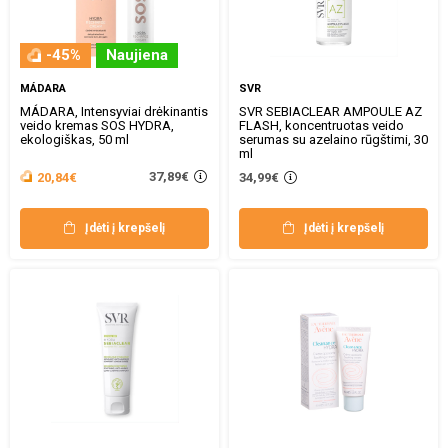
-45%
Naujiena
MÁDARA
SVR
MÁDARA, Intensyviai drėkinantis
SVR SEBIACLEAR AMPOULE AZ
veido kremas SOS HYDRA,
FLASH, koncentruotas veido
ekologiškas, 50 ml
serumas su azelaino rūgštimi, 30
ml
37,89€
20,84€
34,99€
Įdėti į krepšelį
Įdėti į krepšelį