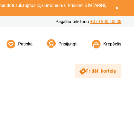
naudoti sukauptus lojalumo eurus. Prisidėti GINTARINĘ
Pagalba telefonu
+370 800 10008
Patinka
Prisijungti
Krepšelis
Pridėti kortelę