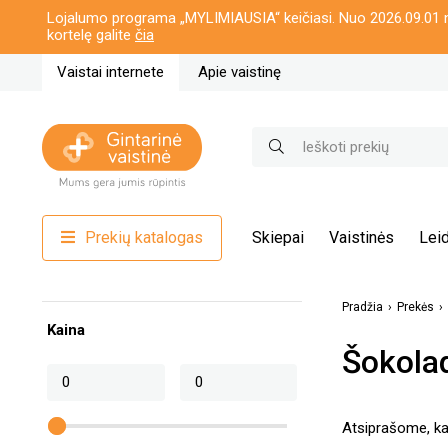
Lojalumo programa „MYLIMIAUSIA“ keičiasi. Nuo 2026.09.01 n
kortelę galite
čia
Vaistai internete
Apie vaistinę
Prekių katalogas
Skiepai
Vaistinės
Leid
Pradžia
Prekės
Kaina
Šokola
Atsiprašome, kat