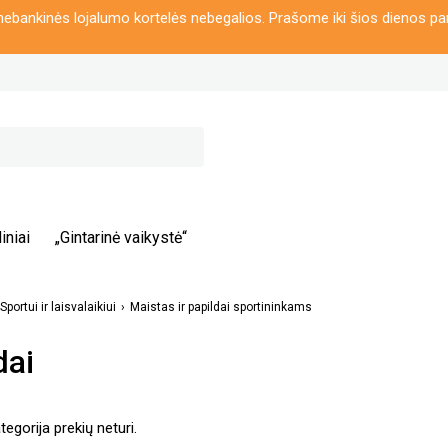
ebankinės lojalumo kortelės nebegalios. Prašome iki šios dienos pa
iniai
„Gintarinė vaikystė“
Sportui ir laisvalaikiui
Maistas ir papildai sportininkams
dai
egorija prekių neturi.