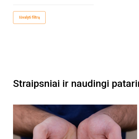
Išvalyti filtrą
Straipsniai ir naudingi patar