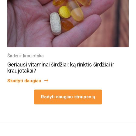
Širdis ir kraujotaka
Geriausi vitaminai širdžiai: ką rinktis širdžiai ir
kraujotakai?
Skaityti daugiau
Rodyti daugiau straipsnių