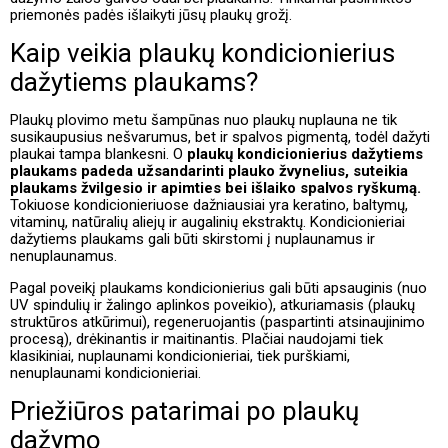
priemonės padės išlaikyti jūsų plaukų grožį.
Kaip veikia plaukų kondicionierius
dažytiems plaukams?
Plaukų plovimo metu šampūnas nuo plaukų nuplauna ne tik
susikaupusius nešvarumus, bet ir spalvos pigmentą, todėl dažyti
plaukai tampa blankesni. O
plaukų kondicionierius dažytiems
plaukams padeda užsandarinti plauko žvynelius, suteikia
plaukams žvilgesio ir apimties bei išlaiko spalvos ryškumą.
Tokiuose kondicionieriuose dažniausiai yra keratino, baltymų,
vitaminų, natūralių aliejų ir augalinių ekstraktų. Kondicionieriai
dažytiems plaukams gali būti skirstomi į nuplaunamus ir
nenuplaunamus.
Pagal poveikį plaukams kondicionierius gali būti apsauginis (nuo
UV spindulių ir žalingo aplinkos poveikio), atkuriamasis (plaukų
struktūros atkūrimui), regeneruojantis (paspartinti atsinaujinimo
procesą), drėkinantis ir maitinantis. Plačiai naudojami tiek
klasikiniai, nuplaunami kondicionieriai, tiek purškiami,
nenuplaunami kondicionieriai.
Priežiūros patarimai po plaukų
dažymo