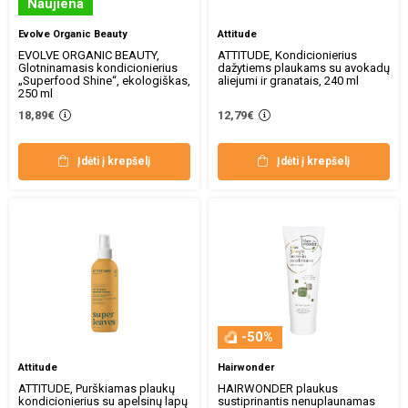
Naujiena
Evolve Organic Beauty
Attitude
EVOLVE ORGANIC BEAUTY,
ATTITUDE, Kondicionierius
Glotninamasis kondicionierius
dažytiems plaukams su avokadų
„Superfood Shine“, ekologiškas,
aliejumi ir granatais, 240 ml
250 ml
18,89€
12,79€
Įdėti į krepšelį
Įdėti į krepšelį
-50%
Attitude
Hairwonder
ATTITUDE, Purškiamas plaukų
HAIRWONDER plaukus
kondicionierius su apelsinų lapų
sustiprinantis nenuplaunamas