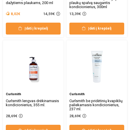
dažytiems plaukams, 200 ml
plaukų spalvą saugantis
kondicionierius, 300ml
14,59€
8,02€
13,39€
Įdėti į krepšelį
Įdėti į krepšelį
Curlsmith
Curlsmith
Curlsmith lengvas drėkinamasis
Curlsmith be pridėtinių kvapiklių
kondicionierius, 355 ml.
paliekamasis kondicionierius,
237 ml.
28,69€
28,69€