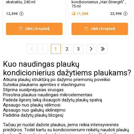
ekstraktu, 240 ml
kondicionierius „Hair Strength“ ,
75 ml
22,99€
12,49€
11,50€
Įdėti į krepšelį
Įdėti į krepšelį
1
2
3
Kuo naudingas plaukų
kondicionierius dažytiems plaukams?
Atkuria plaukų struktūrą po dažymo priemonių poveikio
Suteikia plaukams apimties ir elastingumo
Stiprina susilpnėjusias sruogas
Prisotina plaukus naudingais mikroelementais
Padeda ilgesnį laiką išsaugoti dažytų plaukų spalvą
Apsaugo nuo plaukų vėlimosi
Apsaugo nuo galiukų skilinėjimo
Padidina dažytų plaukų blizgesį
Tačiau jei nuolat dažote plaukus, jiems reikia intensyvesnės
priežiūros. Todėl kartu su kondicionieriumi reikėtų naudoti plaukų