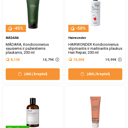
-45%
-50%
MÁDARA
Hairwonder
MÁDARA, Kondicionierius
HAIRWONDER Kondicionierius
sausiems ir pažeistiems
stiprinantis ir maitinantis plaukus
plaukams, 200 ml
Hair Repair, 200 ml
14,79€
19,99€
8,13€
10,00€
Įdėti į krepšelį
Įdėti į krepšelį