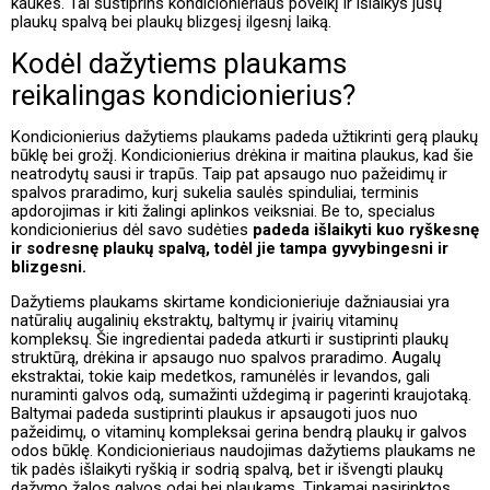
kaukes. Tai sustiprins kondicionieriaus poveikį ir išlaikys jūsų
plaukų spalvą bei plaukų blizgesį ilgesnį laiką.
Kodėl dažytiems plaukams
reikalingas kondicionierius?
Kondicionierius dažytiems plaukams padeda užtikrinti gerą plaukų
būklę bei grožį. Kondicionierius drėkina ir maitina plaukus, kad šie
neatrodytų sausi ir trapūs. Taip pat apsaugo nuo pažeidimų ir
spalvos praradimo, kurį sukelia saulės spinduliai, terminis
apdorojimas ir kiti žalingi aplinkos veiksniai. Be to, specialus
kondicionierius dėl savo sudėties
padeda išlaikyti kuo ryškesnę
ir sodresnę plaukų spalvą, todėl jie tampa gyvybingesni ir
blizgesni.
Dažytiems plaukams skirtame kondicionieriuje dažniausiai yra
natūralių augalinių ekstraktų, baltymų ir įvairių vitaminų
kompleksų. Šie ingredientai padeda atkurti ir sustiprinti plaukų
struktūrą, drėkina ir apsaugo nuo spalvos praradimo. Augalų
ekstraktai, tokie kaip medetkos, ramunėlės ir levandos, gali
nuraminti galvos odą, sumažinti uždegimą ir pagerinti kraujotaką.
Baltymai padeda sustiprinti plaukus ir apsaugoti juos nuo
pažeidimų, o vitaminų kompleksai gerina bendrą plaukų ir galvos
odos būklę. Kondicionieriaus naudojimas dažytiems plaukams ne
tik padės išlaikyti ryškią ir sodrią spalvą, bet ir išvengti plaukų
dažymo žalos galvos odai bei plaukams. Tinkamai pasirinktos