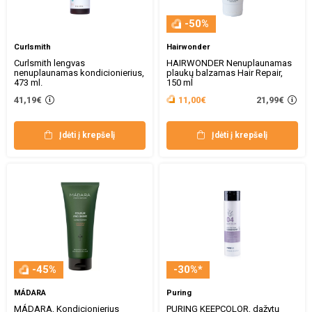
-50%
Curlsmith
Hairwonder
Curlsmith lengvas
HAIRWONDER Nenuplaunamas
nenuplaunamas kondicionierius,
plaukų balzamas Hair Repair,
473 ml.
150 ml
21,99€
41,19€
11,00€
Įdėti į krepšelį
Įdėti į krepšelį
-45%
-30%*
MÁDARA
Puring
MÁDARA, Kondicionierius
PURING KEEPCOLOR, dažytų