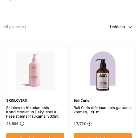
pat plaukų kondicionierius gali padėti išspręsti tam tikras plaukų
problemas, tokias kaip apimties trūkumas, išsišakoję galiukai,
žvilgesio trūkumas ir kt. Tačiau
dažytiems plaukams reikėtų rinktis
specialius kondicionierius, kurie skirti apsaugoti plaukus nuo
54 prekė(s)
žalingo aplinkos poveikio, juos drėkinti ir užkirsti kelią
išsausėjimui ir tuo pačiu metu išlaikyti ryškią plaukų spalvą.
SKINLOVERS
Bali Curls
Skinlovers Atkuriamasis
Bali Curls drėkinamasis garbanų
Kondicionierius Dažytiems Ir
kremas, 150 ml.
Pažeistiems Plaukams, 300ml.
28,50€
17,79€