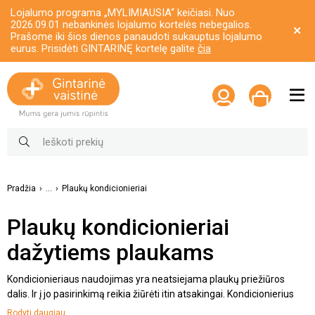
Lojalumo programa „MYLIMIAUSIA“ keičiasi. Nuo
2026.09.01 nebankinės lojalumo kortelės nebegalios.
Prašome iki šios dienos panaudoti sukauptus lojalumo
eurus. Prisidėti GINTARINĘ kortelę galite
čia
Pradžia
...
Plaukų kondicionieriai
Plaukų kondicionieriai
dažytiems plaukams
Kondicionieriaus naudojimas yra neatsiejama plaukų priežiūros
dalis. Ir į jo pasirinkimą reikia žiūrėti itin atsakingai. Kondicionierius
drėkina, maitina bei prisotina plaukus naudingais elementais. Taip
Rodyti daugiau