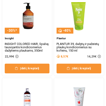
-30%*
-40%
Insight
Plantur
INSIGHT COLORED HAIR, Spalvą
PLANTUR 39, dažytų ir pažeistų
tausojantis kondicionierius
plaukų kondicionierius su
dažytiems plaukams, 350ml
kofeinu, 150 ml
14,29€
22,99€
8,57€
Įdėti į krepšelį
Įdėti į krepšelį