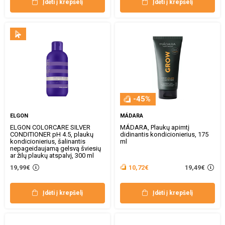
Įdėti į krepšelį
Įdėti į krepšelį
-45%
ELGON
MÁDARA
ELGON COLORCARE SILVER
MÁDARA, Plaukų apimtį
CONDITIONER pH 4.5, plaukų
didinantis kondicionierius, 175
kondicionierius, šalinantis
ml
nepageidaujamą gelsvą šviesių
ar žilų plaukų atspalvį, 300 ml
19,49€
19,99€
10,72€
Įdėti į krepšelį
Įdėti į krepšelį