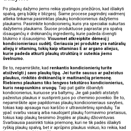
Po plaukų dažymo jiems reikia ypatingos priežiūros, kad išlaikyti
spalvą, gerą būklę ir blizgesį. Šiame procese pagrindinį vaidmenį
atlieka tinkamai pasirinktas plaukų kondicionierius dažytiems
plaukams. Pasirinkite kondicionierių, kuris yra specialiai sukurtas
dažytiems plaukams. Šiuose produktuose paprastai yra spalvą
išsaugančių ir drėkinančių ingredientų, kurie padeda išvengti
blukimo ir išsausėjimo.
Visuomet atkreipkite dėmesį į
kondicionieriaus sudėtį. Geriausia jei produkte yra natūralių
aliejų ir vitaminų, tokių kaip vitaminas E ar argano aliejus,
kurie padeda atkurti plaukų struktūrą ir suteikia jiems
švelnumo.
Be to, nepamirškite, kad
renkantis kondicionierių turite
atsižvelgti į savo plaukų tipą. Jei turite sausus ar pažeistus
plaukus, rinkitės drėkinančią ir maitinančią priemonę.
Riebiems plaukams tiks lengvos tekstūros kondicionierius,
kuris neapsunkins sruogų.
Taip pat galite išbandyti
kondicionierius, kuriuose yra baltymų. Jie gali padėti atstatyti
pažeistus plaukus ir sustiprinti juos po cheminio poveikio. Be to,
nepamirškite apie papildomas plaukų kondicionieriaus savybes,
tokias kaip apsauga nuo karščio ir ultravioletinių spindulių. Tai
ypač svarbu vasarą arba naudojant plaukų formavimo prietaisus,
tokius kaip plaukų tiesinimo žnyplės ar plaukų džiovintuvas.
Svarbiausia pasirinkti tokia priemonę, kuri ne tik padės išlaikyti
ryškią plaukų spalvą, bet ir aprūpins plaukus viskuo, ko reikia, kad