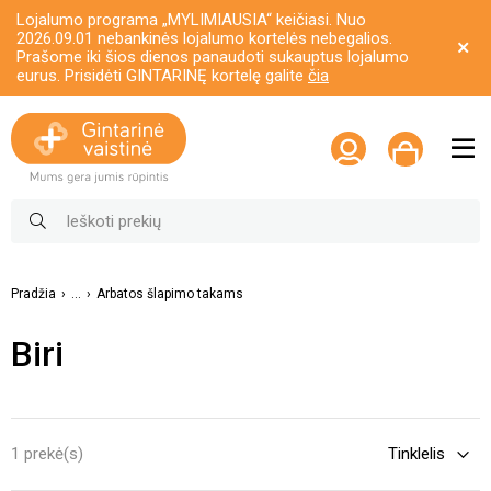
Lojalumo programa „MYLIMIAUSIA“ keičiasi. Nuo
2026.09.01 nebankinės lojalumo kortelės nebegalios.
Prašome iki šios dienos panaudoti sukauptus lojalumo
eurus. Prisidėti GINTARINĘ kortelę galite
čia
Pradžia
...
Arbatos šlapimo takams
Biri
1 prekė(s)