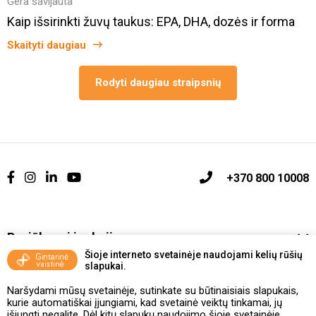
Gera savijauta
Kaip išsirinkti žuvų taukus: EPA, DHA, dozės ir forma
Skaityti daugiau
Rodyti daugiau straipsnių
+370 800 10008
Pasiūlymai ir akcijos
Šioje interneto svetainėje naudojami kelių rūšių
slapukai.
Vakcinavimo tvarka ir taisyklės
Naršydami mūsų svetainėje, sutinkate su būtinaisiais slapukais,
Kontaktai ir Karjera
kurie automatiškai įjungiami, kad svetainė veiktų tinkamai, jų
išjungti negalite. Dėl kitų slapukų naudojimo šioje svetainėje