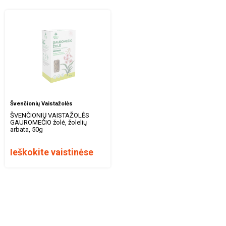
Švenčionių Vaistažolės
ŠVENČIONIŲ VAISTAŽOLĖS
GAUROMEČIO žolė, žolelių
arbata, 50g
Ieškokite vaistinėse