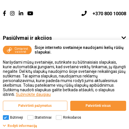
+370 800 10008
Pasiūlymai ir akcijos
Šioje interneto svetainėje naudojami kelių rūšių
Vakcinavimo tvarka ir taisyklės
slapukai.
Naršydami mūsų svetainėje, sutinkate su būtinaisiais slapukais,
Kontaktai ir Karjera
kurie automatiškai įjungiami, kad svetainė veiktų tinkamai, jų išjungti
negalite. Dėl kitų slapukų naudojimo šioje svetainėje reikalingas jūsų
sutikimas. Tai apima slapukus, naudojamus reklamų
Taisyklės ir politika
personalizavimui, kurie padeda mums rodyti jums aktualesnius
skelbimus. Toliau pateikiame visų rūšių slapukų apibūdinimus.
Sutikimą naudoti slapukus galite betkada atšaukti, o slapukus
ištrinti.
Sužinokite daugiau
Valstybinė vaistų kontrolės tarnyba
Patvirtinti pažymėtus
Patvirtinti visus
prie Lietuvos Respublikos sveikatos apsaugos ministerijos
Studentų g. 45A, 08107 Vilnius | +370 5 263 9264
www.vvkt.lt | vvkt@vvkt.lt
Būtinieji
Statistiniai
Rinkodaros
Filtrai
Rodyti informaciją