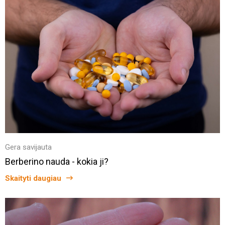
Gera savijauta
Berberino nauda - kokia ji?
Skaityti daugiau