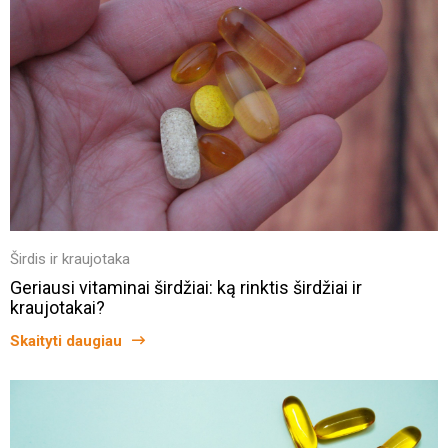
Širdis ir kraujotaka
Geriausi vitaminai širdžiai: ką rinktis širdžiai ir
kraujotakai?
Skaityti daugiau