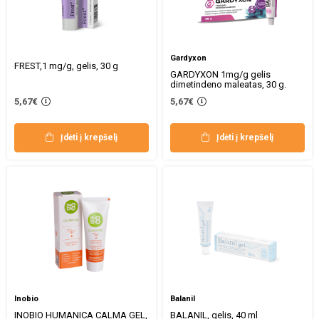
Gardyxon
FREST,1 mg/g, gelis, 30 g
GARDYXON 1mg/g gelis
dimetindeno maleatas, 30 g.
5,67€
5,67€
Įdėti į krepšelį
Įdėti į krepšelį
Inobio
Balanil
INOBIO HUMANICA CALMA GEL,
BALANIL, gelis, 40 ml