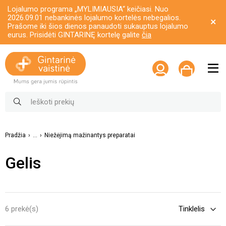
Lojalumo programa „MYLIMIAUSIA“ keičiasi. Nuo
2026.09.01 nebankinės lojalumo kortelės nebegalios.
Prašome iki šios dienos panaudoti sukauptus lojalumo
eurus. Prisidėti GINTARINĘ kortelę galite
čia
Pradžia
...
Niežėjimą mažinantys preparatai
Gelis
6 prekė(s)