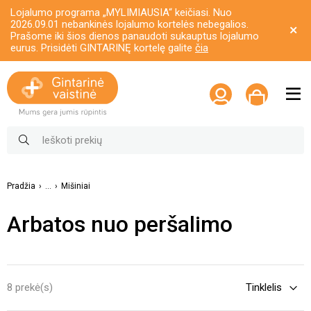
Lojalumo programa „MYLIMIAUSIA“ keičiasi. Nuo
2026.09.01 nebankinės lojalumo kortelės nebegalios.
Prašome iki šios dienos panaudoti sukauptus lojalumo
eurus. Prisidėti GINTARINĘ kortelę galite
čia
Pradžia
...
Mišiniai
Arbatos nuo peršalimo
8 prekė(s)