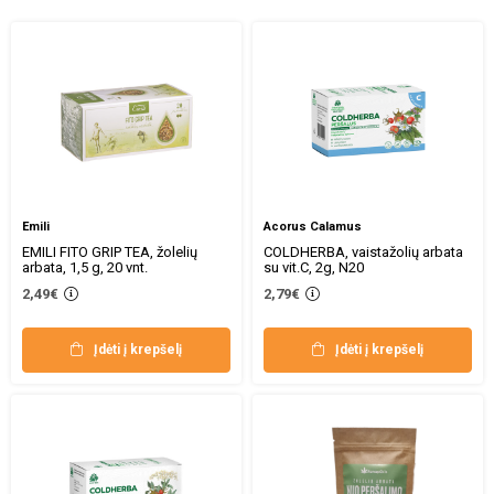
Emili
Acorus Calamus
EMILI FITO GRIP TEA, žolelių
COLDHERBA, vaistažolių arbata
arbata, 1,5 g, 20 vnt.
su vit.C, 2g, N20
2,49€
2,79€
Įdėti į krepšelį
Įdėti į krepšelį