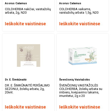
Acorus Calamus
Acorus Calamus
COLDHERBA nakčiai, vaistažolių
COLDHERBA vaikams,
arbata, 2g, N20
vaistažolių arbata 1,5g, N20
Ieškokite vaistinėse
Ieškokite vaistinėse
Dr. E. Šimkūnaitė
Švenčionių Vaistažolės
DR. E. ŠIMKŪNAITĖ PERŠALIMO
ŠVENČIONIŲ VAISTAŽOLĖS
SEZONUI, žolelių arbata, 2g,
COLDHERBA, žolelių arbata su
20vnt.
imbieru, kvėpavimo takams,
imunitetui, 2g x 20
Ieškokite vaistinėse
Ieškokite vaistinėse