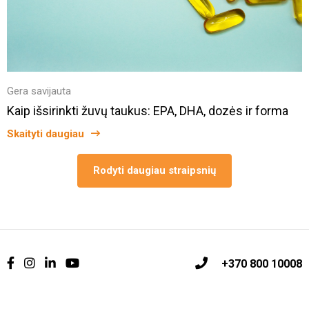
Gera savijauta
Kaip išsirinkti žuvų taukus: EPA, DHA, dozės ir forma
Skaityti daugiau
Rodyti daugiau straipsnių
+370 800 10008