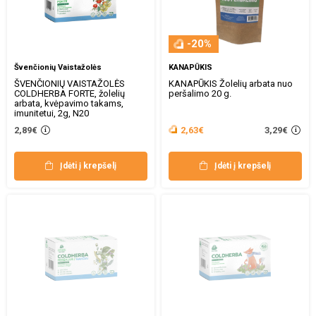
-20%
Švenčionių Vaistažolės
KANAPŪKIS
ŠVENČIONIŲ VAISTAŽOLĖS
KANAPŪKIS Žolelių arbata nuo
COLDHERBA FORTE, žolelių
peršalimo 20 g.
arbata, kvėpavimo takams,
imunitetui, 2g, N20
3,29€
2,89€
2,63€
Įdėti į krepšelį
Įdėti į krepšelį