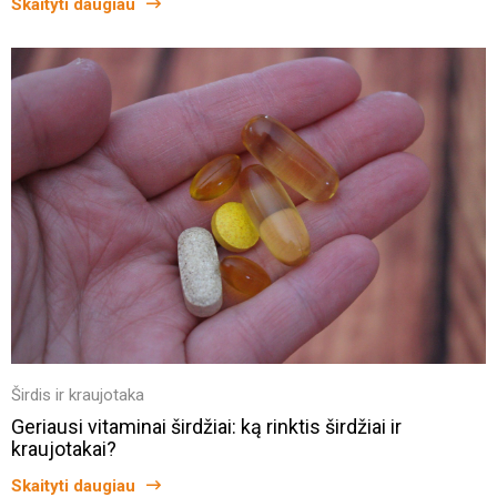
Skaityti daugiau
Širdis ir kraujotaka
Geriausi vitaminai širdžiai: ką rinktis širdžiai ir
kraujotakai?
Skaityti daugiau