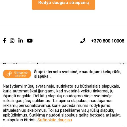
Rodyti daugiau straipsnių
+370 800 10008
Pasiūlymai ir akcijos
Šioje interneto svetainėje naudojami kelių rūšių
slapukai.
Vakcinavimo tvarka ir taisyklės
Naršydami mūsų svetainėje, sutinkate su būtinaisiais slapukais,
Kontaktai ir Karjera
kurie automatiškai įjungiami, kad svetainė veiktų tinkamai, jų
išjungti negalite. Dėl kitų slapukų naudojimo šioje svetainėje
reikalingas jūsų sutikimas. Tai apima slapukus, naudojamus
Taisyklės ir politika
reklamų personalizavimui, kurie padeda mums rodyti jums
aktualesnius skelbimus. Toliau pateikiame visų rūšių slapukų
apibūdinimus. Sutikimą naudoti slapukus galite betkada atšaukti,
o slapukus ištrinti.
Sužinokite daugiau