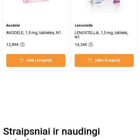
Avodele
Lenostella
AVODELE, 1,5 mg, tabletės, N1
LENOSTELLA, 1,5 mg, tabletė,
N1
12,89€
14,24€
Įdėti į krepšelį
Įdėti į krepšelį
Straipsniai ir naudingi