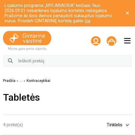
Lojalumo programa „MYLIMIAUSIA“ keičiasi. Nuo
2026.09.01 nebankinės lojalumo kortelės nebegalios.
Prašome iki šios dienos panaudoti sukauptus lojalumo
eurus. Prisidėti GINTARINĘ kortelę galite
čia
Pradžia
...
Kontraceptikai
Tabletės
4 prekė(s)