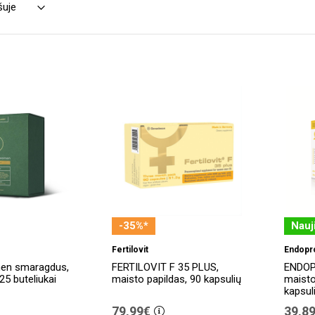
-35%*
Nauj
Fertilovit
Endopr
en smaragdus,
FERTILOVIT F 35 PLUS,
ENDOP
25 buteliukai
maisto papildas, 90 kapsulių
maisto
kapsul
79,99€
39,8