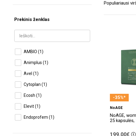
Prekinis ženklas
AMBIO
(1)
Animplus
(1)
Avel
(1)
Cytoplan
(1)
Ecosh
(1)
-35%*
Elevit
(1)
NoAGE
NoAGE, wom
Endoprofem
(1)
25 kapsulės, 
Epitome
(1)
199,00€