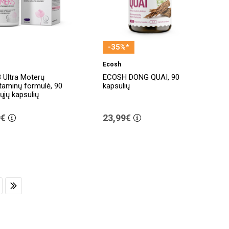
-35%*
Ecosh
Ultra Moterų
ECOSH DONG QUAI, 90
itaminų formulė, 90
kapsulių
ųjų kapsulių
9€
23,99€