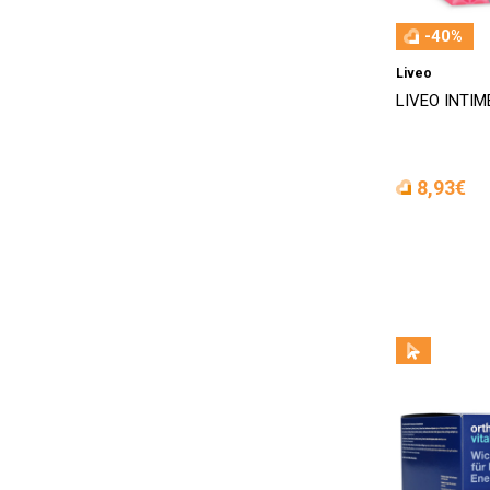
-40%
Liveo
LIVEO INTIME
8,93€