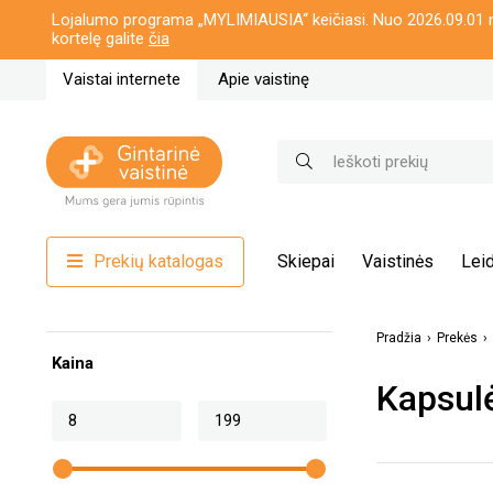
Lojalumo programa „MYLIMIAUSIA“ keičiasi. Nuo 2026.09.01 n
kortelę galite
čia
Vaistai internete
Apie vaistinę
Prekių katalogas
Skiepai
Vaistinės
Leid
Pradžia
Prekės
Kaina
Kapsul