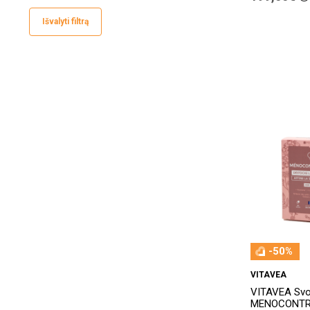
Ferrocaps
(1)
Išvalyti filtrą
Fertilgen
(1)
Fertilovit
(4)
Liveo
(1)
MyLifeForce
(1)
New Nordic
(1)
NoAGE
(4)
NOW Foods
(2)
Orthomol
(3)
QED
(1)
-50%
Sirowa
(1)
VITAVEA
VITAVEA
(2)
VITAVEA Svor
MENOCONTR
VPLAB
(2)