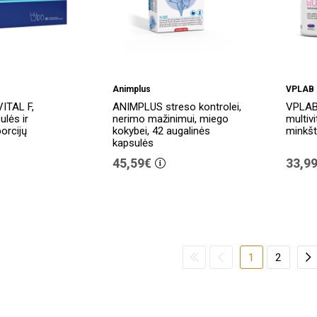
Animplus
VPLAB
ITAL F,
ANIMPLUS streso kontrolei,
VPLAB 
ulės ir
nerimo mažinimui, miego
multiv
porcijų
kokybei, 42 augalinės
minkšt
kapsulės
45,59€
33,9
1
2