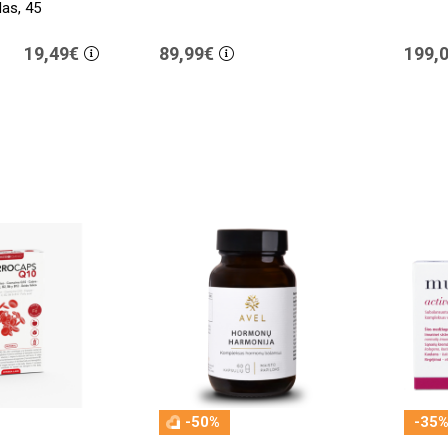
das, 45
19,49€
89,99€
199,
-50%
-35%