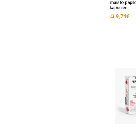
maisto papil
kapsulės
Wellwoman
(2)
9,74€
Zein Pharma
(1)