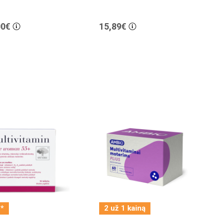
00€
15,89€
*
2 už 1 kainą