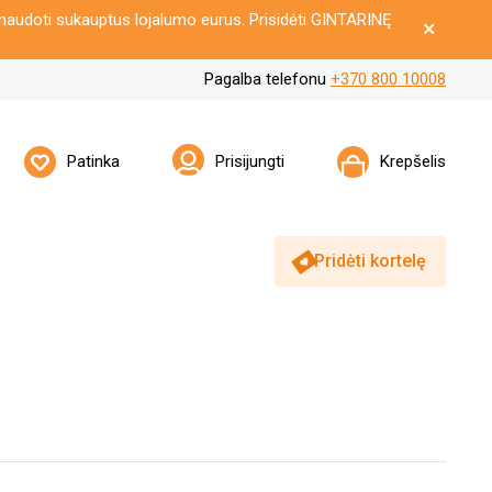
naudoti sukauptus lojalumo eurus. Prisidėti GINTARINĘ
Pagalba telefonu
+370 800 10008
Patinka
Prisijungti
Krepšelis
Pridėti kortelę