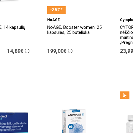
-35%*
NoAGE
Cytopla
, 14 kapsulių
NoAGE, Booster women, 25
CYTOP
kapsulės, 25 buteliukai
nėščio
maitin
„Pregn
14,89€
199,00€
23,9