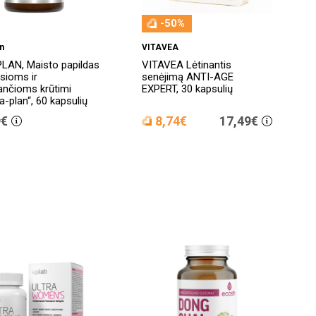
-50%
n
VITAVEA
LAN, Maisto papildas
VITAVEA Lėtinantis
sioms ir
senėjimą ANTI-AGE
ančioms krūtimi
EXPERT, 30 kapsulių
a-plan“, 60 kapsulių
9€
8,74€
17,49€