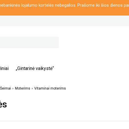
ebankinės lojalumo kortelės nebegalios. Prašome iki šios dienos pa
iniai
„Gintarinė vaikystė“
Šeimai
Moterims
Vitaminai moterims
ės