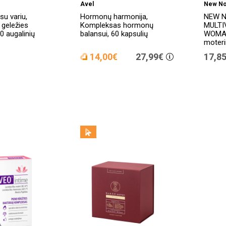
Avel
New No
u variu,
Hormonų harmonija,
NEW N
 geležies
Kompleksas hormonų
MULTI
0 augalinių
balansui, 60 kapsulių
WOMAN 
moteri
14,00€
27,99€
17,8