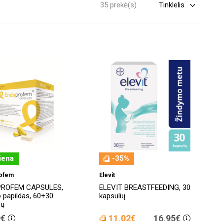
35 prekė(s)
iena
-35%
ofem
Elevit
ROFEM CAPSULES,
ELEVIT BREASTFEEDING, 30
 papildas, 60+30
kapsulių
ių
9€
11,02€
16,95€