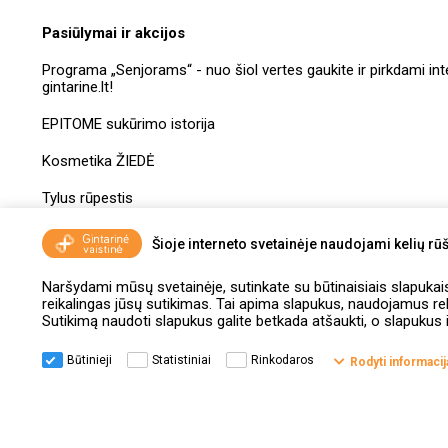
Pasiūlymai ir akcijos
Programa „Senjorams“ - nuo šiol vertes gaukite ir pirkdami int
gintarine.lt!
EPITOME sukūrimo istorija
Kosmetika ŽIEDĖ
Tylus rūpestis
Dovanų kuponų taisyklės
Šioje interneto svetainėje naudojami kelių rūš
Naršydami mūsų svetainėje, sutinkate su būtinaisiais slapukais, 
reikalingas jūsų sutikimas. Tai apima slapukus, naudojamus r
Sutikimą naudoti slapukus galite betkada atšaukti, o slapukus i
Būtinieji
Statistiniai
Rinkodaros
Rodyti informacij
© Gintarinė
Programa
Internetinės vaistinės
Pristatymo ir
vaistinė
"Draugystė“
pirkėjų privatumo politika
grąžinimo
taisyklės
taisyklės