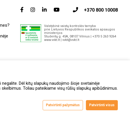
+370 800 10008
 mes?
Valstybinė vaistų kontrolės tarnyba
prie Lietuvos Respublikos sveikatos apsaugos
ministerijos
inėje
Studentų g. 45A, 08107 Vilnius | +370 5 263 9264
www.vvkt.lt | vvkt@vvkt.lt
itai
i negalite. Dėl kitų slapukų naudojimo šioje svetainėje
skelbimus. Toliau pateikiame visų rūšių slapukų apibūdinimus.
Patvirtinti pažymėtus
Patvirtinti visus
entams
Prieinamumo
Susikurk virtualią GINTARINĘ
Apklausos
ašymą
pareiškimas
kortelę ir gauk 1 lojalumo eurą
taisyklės