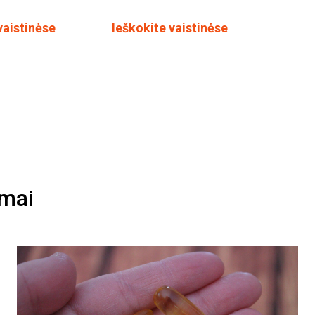
vaistinėse
Ieškokite vaistinėse
imai