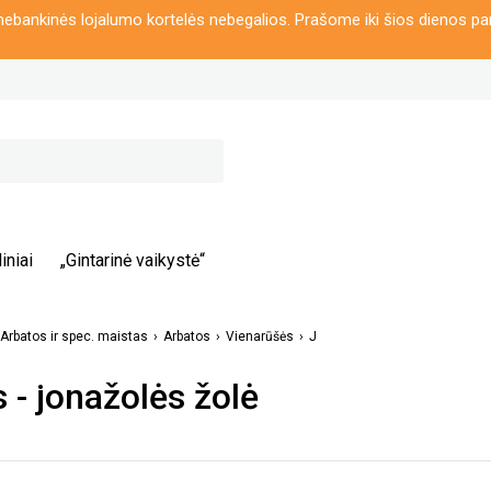
ebankinės lojalumo kortelės nebegalios. Prašome iki šios dienos pa
iniai
„Gintarinė vaikystė“
Arbatos ir spec. maistas
Arbatos
Vienarūšės
J
 - jonažolės žolė