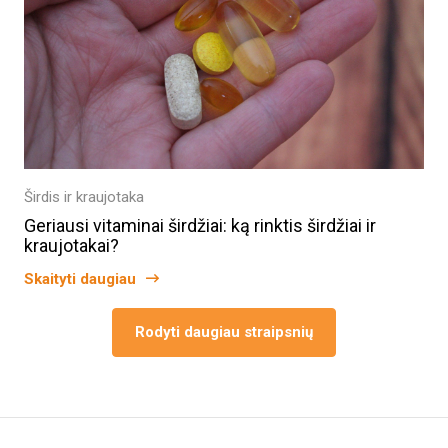
Širdis ir kraujotaka
Geriausi vitaminai širdžiai: ką rinktis širdžiai ir
kraujotakai?
Skaityti daugiau
Rodyti daugiau straipsnių