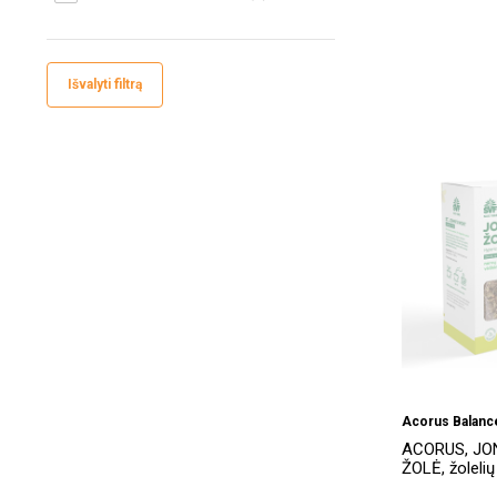
Išvalyti filtrą
Acorus Balanc
ACORUS, JO
ŽOLĖ, žolelių