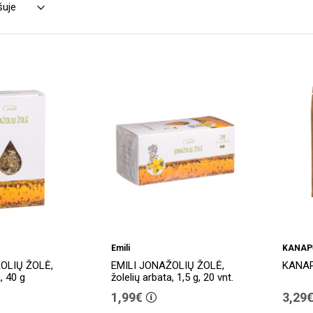
Emili
KANAP
OLIŲ ŽOLĖ,
EMILI JONAŽOLIŲ ŽOLĖ,
KANAP
, 40 g
žolelių arbata, 1,5 g, 20 vnt.
1,99€
3,29