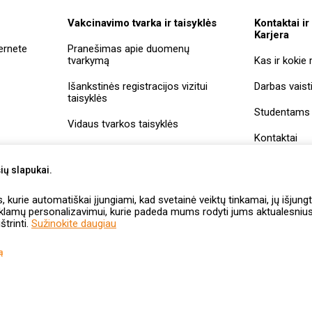
Vakcinavimo tvarka ir taisyklės
Kontaktai ir
Karjera
ernete
Pranešimas apie duomenų
tvarkymą
Kas ir kokie
Išankstinės registracijos vizitui
Darbas vaist
taisyklės
Studentams
Vidaus tvarkos taisyklės
Kontaktai
Įmonių rekviz
ių slapukai.
Vaistininkų
kurie automatiškai įjungiami, kad svetainė veiktų tinkamai, jų išjungt
savitarna
eklamų personalizavimui, kurie padeda mums rodyti jums aktualesnius 
štrinti.
Sužinokite daugiau
ą
Konkursų
Privatumo
Internetinės
Vaizdo
Pranešimas kli
taisyklės
politika
vaistinės taisyklės
stebėjimas
apie pokalbių įr
vaistinėse