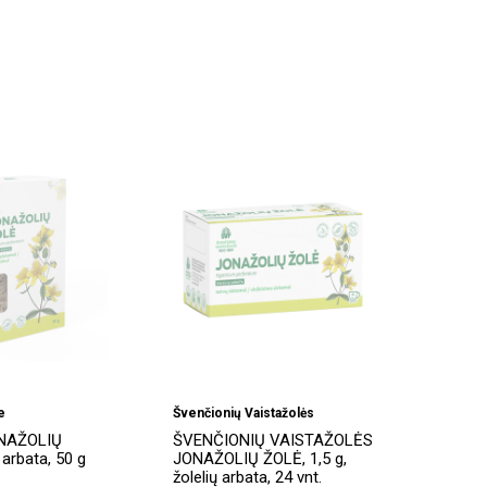
e
Švenčionių Vaistažolės
NAŽOLIŲ
ŠVENČIONIŲ VAISTAŽOLĖS
 arbata, 50 g
JONAŽOLIŲ ŽOLĖ, 1,5 g,
žolelių arbata, 24 vnt.