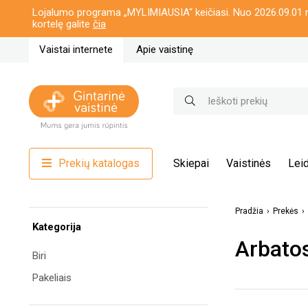
Lojalumo programa „MYLIMIAUSIA“ keičiasi. Nuo 2026.09.01 n
kortelę galite
čia
Vaistai internete
Apie vaistinę
Prekių katalogas
Skiepai
Vaistinės
Leid
Pradžia
Prekės
Kategorija
Arbatos
Biri
Pakeliais