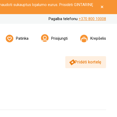
naudoti sukauptus lojalumo eurus. Prisidėti GINTARINĘ
Pagalba telefonu
+370 800 10008
Patinka
Prisijungti
Krepšelis
Pridėti kortelę