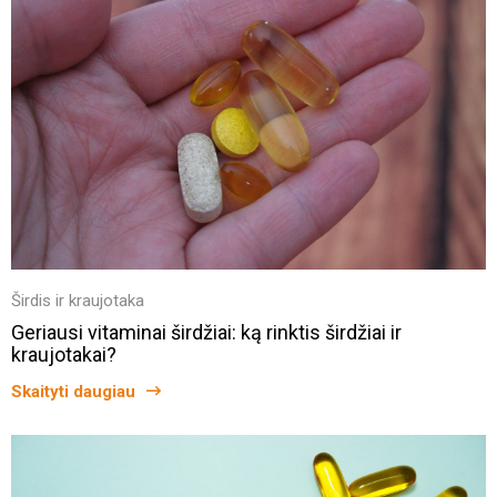
Širdis ir kraujotaka
Geriausi vitaminai širdžiai: ką rinktis širdžiai ir
kraujotakai?
Skaityti daugiau