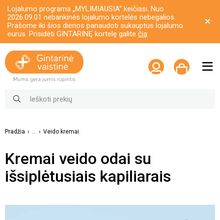
Lojalumo programa „MYLIMIAUSIA“ keičiasi. Nuo
2026.09.01 nebankinės lojalumo kortelės nebegalios.
Prašome iki šios dienos panaudoti sukauptus lojalumo
eurus. Prisidėti GINTARINĘ kortelę galite
čia
Pradžia
...
Veido kremai
Kremai veido odai su
išsiplėtusiais kapiliarais