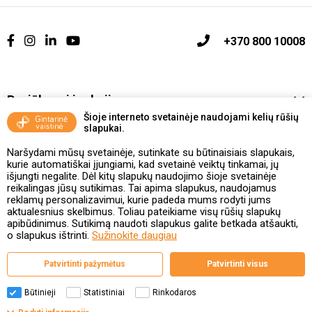
+370 800 10008
Pasiūlymai ir akcijos
Šioje interneto svetainėje naudojami kelių rūšių
slapukai.
Vakcinavimo tvarka ir taisyklės
Naršydami mūsų svetainėje, sutinkate su būtinaisiais slapukais,
Kontaktai ir Karjera
kurie automatiškai įjungiami, kad svetainė veiktų tinkamai, jų
išjungti negalite. Dėl kitų slapukų naudojimo šioje svetainėje
reikalingas jūsų sutikimas. Tai apima slapukus, naudojamus
Taisyklės ir politika
reklamų personalizavimui, kurie padeda mums rodyti jums
aktualesnius skelbimus. Toliau pateikiame visų rūšių slapukų
apibūdinimus. Sutikimą naudoti slapukus galite betkada atšaukti,
o slapukus ištrinti.
Sužinokite daugiau
Valstybinė vaistų kontrolės tarnyba
Patvirtinti pažymėtus
Patvirtinti visus
prie Lietuvos Respublikos sveikatos apsaugos ministerijos
Studentų g. 45A, 08107 Vilnius | +370 5 263 9264
www.vvkt.lt | vvkt@vvkt.lt
Būtinieji
Statistiniai
Rinkodaros
Filtrai