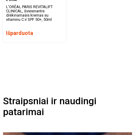
L′ORÉAL PARIS REVITALIFT
CLINICAL, šviesinantis
drėkinamasis kremas su
vitaminu C ir SPF 50+, 50ml
Išparduota
Straipsniai ir naudingi
patarimai