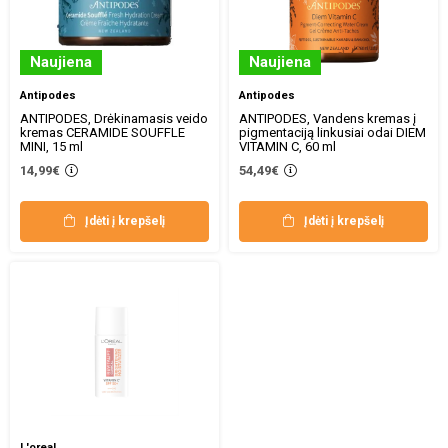
Naujiena
Naujiena
Antipodes
Antipodes
ANTIPODES, Drėkinamasis veido
ANTIPODES, Vandens kremas į
kremas CERAMIDE SOUFFLE
pigmentaciją linkusiai odai DIEM
MINI, 15 ml
VITAMIN C, 60 ml
14,99€
54,49€
Įdėti į krepšelį
Įdėti į krepšelį
L'oreal