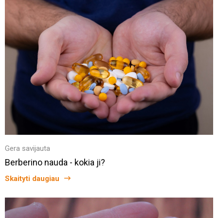
Gera savijauta
Berberino nauda - kokia ji?
Skaityti daugiau