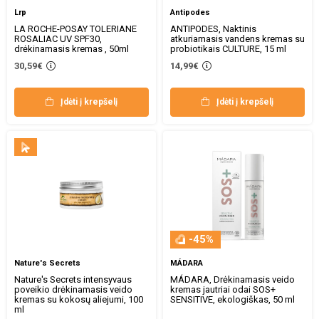
Lrp
Antipodes
LA ROCHE-POSAY TOLERIANE
ANTIPODES, Naktinis
ROSALIAC UV SPF30,
atkuriamasis vandens kremas su
drėkinamasis kremas , 50ml
probiotikais CULTURE, 15 ml
30,59€
14,99€
Įdėti į krepšelį
Įdėti į krepšelį
-45%
Nature's Secrets
MÁDARA
Nature's Secrets intensyvaus
MÁDARA, Drėkinamasis veido
poveikio drėkinamasis veido
kremas jautriai odai SOS+
kremas su kokosų aliejumi, 100
SENSITIVE, ekologiškas, 50 ml
ml