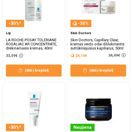
-30%*
-30%
Lrp
Skin Doctors
LA ROCHE-POSAY TOLERIANE
Skin Doctors, Capillary Clear,
ROSALIAC AR CONCENTRATE,
kremas veido odai išblukinantis
drėkinamasis kremas, 40ml
sutrūkinėjusius kapiliarus, 50ml
34,49€
33,59€
24,14€
Įdėti į krepšelį
Įdėti į krepšelį
-30%*
Naujiena