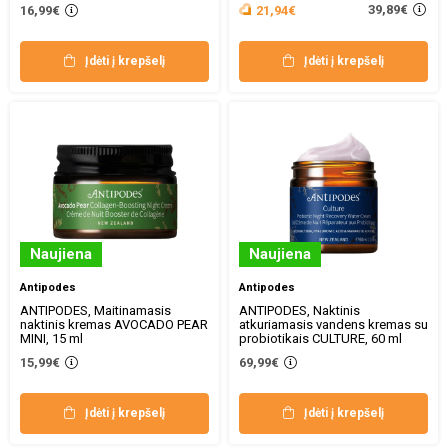
39,89€
16,99€
21,94€
Įdėti į krepšelį
Įdėti į krepšelį
Naujiena
Naujiena
Antipodes
Antipodes
ANTIPODES, Maitinamasis
ANTIPODES, Naktinis
naktinis kremas AVOCADO PEAR
atkuriamasis vandens kremas su
MINI, 15 ml
probiotikais CULTURE, 60 ml
15,99€
69,99€
Įdėti į krepšelį
Įdėti į krepšelį