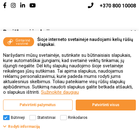
+370 800 10008
Pasiūlymai ir akcijos
Šioje interneto svetainėje naudojami kelių rūšių
slapukai.
Vakcinavimo tvarka ir taisyklės
Naršydami mūsų svetainėje, sutinkate su būtinaisiais slapukais,
Kontaktai ir Karjera
kurie automatiškai įjungiami, kad svetainė veiktų tinkamai, jų
išjungti negalite. Dėl kitų slapukų naudojimo šioje svetainėje
reikalingas jūsų sutikimas. Tai apima slapukus, naudojamus
Taisyklės ir politika
reklamų personalizavimui, kurie padeda mums rodyti jums
aktualesnius skelbimus. Toliau pateikiame visų rūšių slapukų
apibūdinimus. Sutikimą naudoti slapukus galite betkada atšaukti,
o slapukus ištrinti.
Sužinokite daugiau
Valstybinė vaistų kontrolės tarnyba
Patvirtinti pažymėtus
Patvirtinti visus
prie Lietuvos Respublikos sveikatos apsaugos ministerijos
Studentų g. 45A, 08107 Vilnius | +370 5 263 9264
www.vvkt.lt | vvkt@vvkt.lt
Būtinieji
Statistiniai
Rinkodaros
Filtrai
Rodyti informaciją