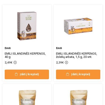
Emili
Emili
EMILI ISLANDINĖS KERPENOS,
EMILI ISLANDINĖS KERPENOS,
40 g
žolelių arbata, 1,5 g, 20 vnt.
2,49€
2,39€
Įdėti į krepšelį
Įdėti į krepšelį