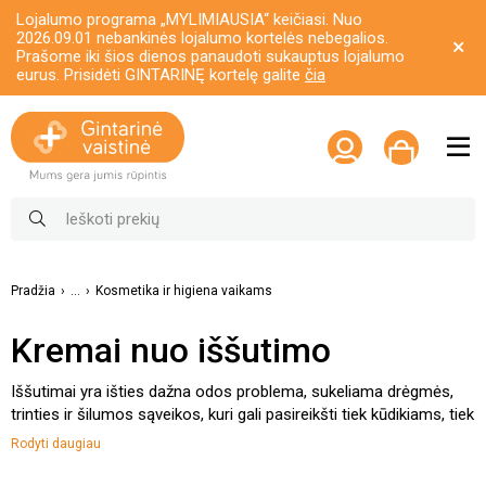
Lojalumo programa „MYLIMIAUSIA“ keičiasi. Nuo
2026.09.01 nebankinės lojalumo kortelės nebegalios.
Prašome iki šios dienos panaudoti sukauptus lojalumo
eurus. Prisidėti GINTARINĘ kortelę galite
čia
Pradžia
...
Kosmetika ir higiena vaikams
Kremai nuo iššutimo
Iššutimai yra išties dažna odos problema, sukeliama drėgmės,
trinties ir šilumos sąveikos, kuri gali pasireikšti tiek kūdikiams, tiek
suaugusiems.
Kūdikiams iššutimai dažnai atsiranda dėl
Rodyti daugiau
ilgalaikio kontakto su drėgnomis sauskelnėmis, o
suaugusiems – dėl intensyvaus prakaitavimo, šlapimo