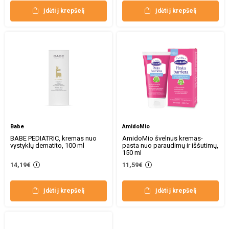
Įdėti į krepšelį
Įdėti į krepšelį
Babe
AmidoMio
BABE PEDIATRIC, kremas nuo
AmidoMio švelnus kremas-
vystyklų dematito, 100 ml
pasta nuo paraudimų ir iššutimų,
150 ml
14,19€
11,59€
Įdėti į krepšelį
Įdėti į krepšelį