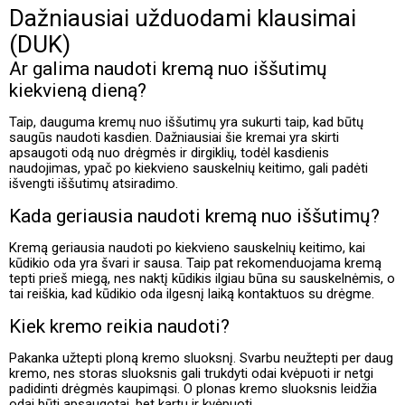
Dažniausiai užduodami klausimai
(DUK)
Ar galima naudoti kremą nuo iššutimų
kiekvieną dieną?
Taip, dauguma kremų nuo iššutimų yra sukurti taip, kad būtų
saugūs naudoti kasdien. Dažniausiai šie kremai yra skirti
apsaugoti odą nuo drėgmės ir dirgiklių, todėl kasdienis
naudojimas, ypač po kiekvieno sauskelnių keitimo, gali padėti
išvengti iššutimų atsiradimo.
Kada geriausia naudoti kremą nuo iššutimų?
Kremą geriausia naudoti po kiekvieno sauskelnių keitimo, kai
kūdikio oda yra švari ir sausa. Taip pat rekomenduojama kremą
tepti prieš miegą, nes naktį kūdikis ilgiau būna su sauskelnėmis, o
tai reiškia, kad kūdikio oda ilgesnį laiką kontaktuos su drėgme.
Kiek kremo reikia naudoti?
Pakanka užtepti ploną kremo sluoksnį. Svarbu neužtepti per daug
kremo, nes storas sluoksnis gali trukdyti odai kvėpuoti ir netgi
padidinti drėgmės kaupimąsi. O plonas kremo sluoksnis leidžia
odai būti apsaugotai, bet kartu ir kvėpuoti.