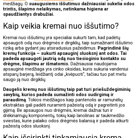
medžiagų. O
suaugusiems iššutimus dažniausiai sukelia odos
trintis, šlapimo nelaikymas, netinkama higiena ar
spaudžiantys drabužiai.
Kaip veikia kremai nuo iššutimo?
Kremai nuo iššutimų yra specialiai sukurti tam, kad padėtų
apsaugoti odą nuo drėgmės ir dirgiklių, taip sumažinant iššutimo
riziką arba gydant jau atsiradusius pažeidimus.
Pagrindinė šių
kremų funkcija – sukurti apsauginį sluoksnį ant odos. Tai
padeda apsaugoti jautrią odą nuo tiesioginio kontakto su
drėgme, šlapimu ar išmatomis.
Dažniausiai naudojama
apsauginė medžiaga yra cinko oksidas, kuris sukuria vandeniui
atsparų barjerą, leidžiantį odai „kvėpuoti“, tačiau tuo pat metu
saugo ją nuo dirgiklių.
Daugelis kremų nuo iššutimų taip pat turi priešuždegiminių
savybių, kurios padeda sumažinti odos sudirgimą ir
paraudimą
. Tokios medžiagos kaip pantenolis ar ramunėlių
ekstraktas gali padėti nuraminti pažeistą odą ir pagreitinti jos
gijimą. Be apsaugos nuo drėgmės, kremai dažnai turi ir
drėkinamųjų komponentų, tokių kaip lanolinas ar taukmedžio
sviestas, kurie palaiko odos drėgmės balansą ir padeda atkurti
pažeistą odos sluoksnį.
Kaip išsirinkti tinkamiausią kremą