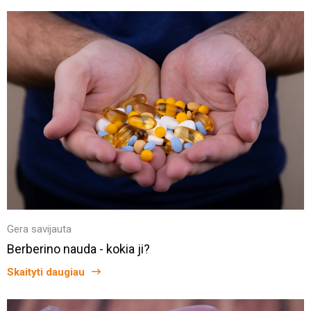
Gera savijauta
Berberino nauda - kokia ji?
Skaityti daugiau