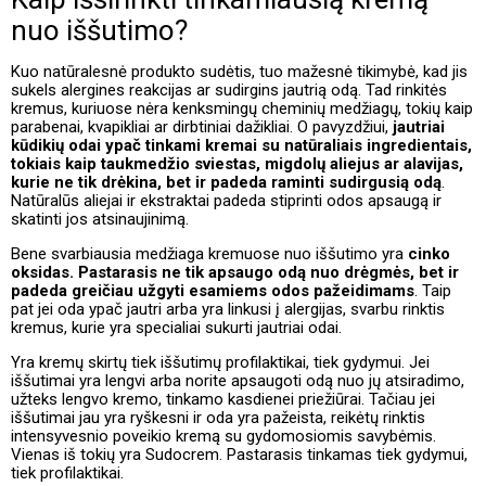
nuo iššutimo?
Kuo natūralesnė produkto sudėtis, tuo mažesnė tikimybė, kad jis
sukels alergines reakcijas ar sudirgins jautrią odą. Tad rinkitės
kremus, kuriuose nėra kenksmingų cheminių medžiagų, tokių kaip
parabenai, kvapikliai ar dirbtiniai dažikliai. O pavyzdžiui,
jautriai
kūdikių odai ypač tinkami kremai su natūraliais ingredientais,
tokiais kaip taukmedžio sviestas, migdolų aliejus ar alavijas,
kurie ne tik drėkina, bet ir padeda raminti sudirgusią odą
.
Natūralūs aliejai ir ekstraktai padeda stiprinti odos apsaugą ir
skatinti jos atsinaujinimą.
Bene svarbiausia medžiaga kremuose nuo iššutimo yra
cinko
oksidas. Pastarasis ne tik apsaugo odą nuo drėgmės, bet ir
padeda greičiau užgyti esamiems odos pažeidimams
. Taip
pat jei oda ypač jautri arba yra linkusi į alergijas, svarbu rinktis
kremus, kurie yra specialiai sukurti jautriai odai.
Yra kremų skirtų tiek iššutimų profilaktikai, tiek gydymui. Jei
iššutimai yra lengvi arba norite apsaugoti odą nuo jų atsiradimo,
užteks lengvo kremo, tinkamo kasdienei priežiūrai. Tačiau jei
iššutimai jau yra ryškesni ir oda yra pažeista, reikėtų rinktis
intensyvesnio poveikio kremą su gydomosiomis savybėmis.
Vienas iš tokių yra Sudocrem. Pastarasis tinkamas tiek gydymui,
tiek profilaktikai.