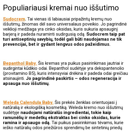
Populiariausi kremai nuo iššutimo
Sudocrem
.
Tai vienas iš labiausiai pripažintų kremų nuo
iššutimų, žinomas dėl savo universalaus poveikio. Jo pagrindinė
veiklioji medžiaga yra cinko oksidas, kuris sukuria apsauginį
barjerą ir padeda nuraminti sudirgusią odą.
Sudocrem taip pat
turi antiseptinių savybių, todėl gali būti naudojamas ne tik
prevencijai, bet ir gydant lengvus odos pažeidimus.
Bepanthol Baby.
Šis kremas yra puikus pasirinkimas jautriai ir
sudirgintai kūdikio odai. Bepanthol sudėtyje yra dekspantenolio
(provitamino B5), kuris intensyviai drėkina ir padeda odai greičiau
atsinaujinti.
Jo pagrindinė paskirtis – odos regeneracija ir
apsauga nuo iššutimų.
Weleda Calendula Baby.
Šis prekės ženklas orientuojasi į
natūralią ir ekologišką kosmetiką. Weleda kremo nuo iššutimų
sudėtyje
naudojami natūralūs ingredientai, tokie kaip
ramunėlių ir medetkų ekstraktas bei cinko oksidas, kurie
ramina ir apsaugo odą.
Tai puikus pasirinkimas tėvams, kurie
ieško natūralių odos priežiūros sprendimų be sintetinių priedų.