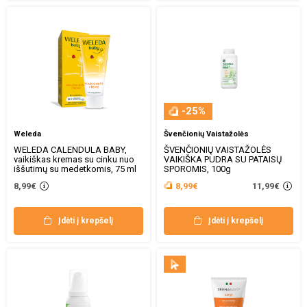
-25%
Weleda
Švenčionių Vaistažolės
WELEDA CALENDULA BABY,
ŠVENČIONIŲ VAISTAŽOLĖS
vaikiškas kremas su cinku nuo
VAIKIŠKA PUDRA SU PATAISŲ
iššutimų su medetkomis, 75 ml
SPOROMIS, 100g
11,99€
8,99€
8,99€
Įdėti į krepšelį
Įdėti į krepšelį