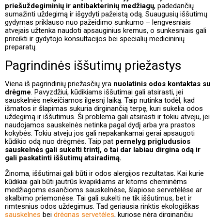
priešuždegiminių ir antibakterinių medžiagų
, padedančių
sumažinti uždegimą ir išgydyti pažeistą odą. Suaugusių iššutimų
gydymas priklauso nuo pažeidimo sunkumo – lengvesniais
atvejais užtenka naudoti apsauginius kremus, o sunkesniais gali
prireikti ir gydytojo konsultacijos bei specialių medicininių
preparatų.
Pagrindinės iššutimų priežastys
Viena iš pagrindinių priežasčių yra
nuolatinis odos kontaktas su
drėgme
. Pavyzdžiui, kūdikiams iššutimai gali atsirasti, jei
sauskelnės nekeičiamos ilgesnį laiką. Taip nutinka todėl, kad
išmatos ir šlapimas sukuria dirginančią terpę, kuri sukelia odos
uždegimą ir iššutimus. Ši problema gali atsirasti ir tokiu atveju, jei
naudojamos sauskelnės netinka pagal dydį arba yra prastos
kokybės. Tokiu atveju jos gali nepakankamai gerai apsaugoti
kūdikio odą nuo drėgmės. Taip pat
pernelyg prigludusios
sauskelnės gali sukelti trintį, o tai dar labiau dirgina odą ir
gali paskatinti iššutimų atsiradimą.
Žinoma, iššutimai gali būti ir odos alergijos rezultatas. Kai kurie
kūdikiai gali būti jautrūs kvapikliams ar kitoms cheminėms
medžiagoms esančioms sauskelnėse, šlapiose servetėlėse ar
skalbimo priemonėse. Tai gali sukelti ne tik iššutimus, bet ir
rimtesnius odos uždegimus. Tad geriausia rinktis ekologiškas
sauskelnes
bei
drėgnas servetėles
, kuriose nėra dirginančių