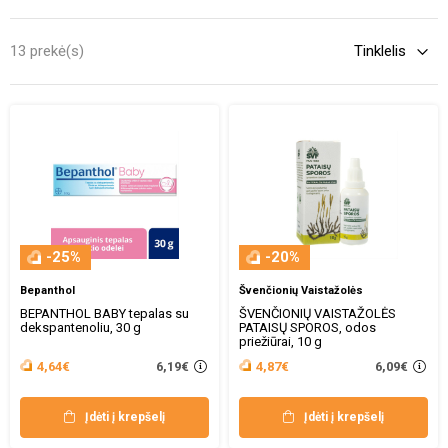
nelaikymo ar prastos higienos.
Bet laimei, yra efektyvių
priemonių, padedančių apsaugoti odą nuo sudirgimo ir atkurti jos
13 prekė(s)
sveiką būklę - tai kremai nuo iššutimo.
-25%
-20%
Bepanthol
Švenčionių Vaistažolės
BEPANTHOL BABY tepalas su
ŠVENČIONIŲ VAISTAŽOLĖS
dekspantenoliu, 30 g
PATAISŲ SPOROS, odos
priežiūrai, 10 g
6,19€
6,09€
4,64€
4,87€
Įdėti į krepšelį
Įdėti į krepšelį