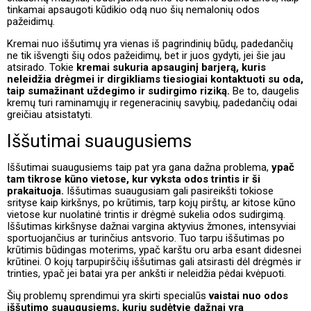
tinkamai apsaugoti kūdikio odą nuo šių nemalonių odos
pažeidimų.
Kremai nuo iššutimų yra vienas iš pagrindinių būdų, padedančių
ne tik išvengti šių odos pažeidimų, bet ir juos gydyti, jei šie jau
atsirado. Tokie
kremai sukuria apsauginį barjerą, kuris
neleidžia drėgmei ir dirgikliams tiesiogiai kontaktuoti su oda,
taip sumažinant uždegimo ir sudirgimo riziką.
Be to, daugelis
kremų turi raminamųjų ir regeneracinių savybių, padedančių odai
greičiau atsistatyti.
Iššutimai suaugusiems
Iššutimai suaugusiems taip pat yra gana dažna problema,
ypač
tam tikrose kūno vietose, kur vyksta odos trintis ir ši
prakaituoja.
Iššutimas suaugusiam gali pasireikšti tokiose
srityse kaip kirkšnys, po krūtimis, tarp kojų pirštų, ar kitose kūno
vietose kur nuolatinė trintis ir drėgmė sukelia odos sudirgimą.
Iššutimas kirkšnyse dažnai vargina aktyvius žmones, intensyviai
sportuojančius ar turinčius antsvorio. Tuo tarpu iššutimas po
krūtimis būdingas moterims, ypač karštu oru arba esant didesnei
krūtinei. O kojų tarpupirščių iššutimas gali atsirasti dėl drėgmės ir
trinties, ypač jei batai yra per ankšti ir neleidžia pėdai kvėpuoti.
Šių problemų sprendimui yra skirti specialūs
vaistai nuo odos
iššutimo suaugusiems, kurių sudėtyje dažnai yra