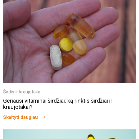
Širdis ir kraujotaka
Geriausi vitaminai širdžiai: ką rinktis širdžiai ir
kraujotakai?
Skaityti daugiau