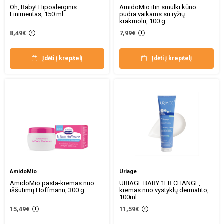
Oh, Baby! Hipoalerginis
AmidoMio itin smulki kūno
Linimentas, 150 ml.
pudra vaikams su ryžių
krakmolu, 100 g
8,49€
7,99€
Įdėti į krepšelį
Įdėti į krepšelį
AmidoMio
Uriage
AmidoMio pasta-kremas nuo
URIAGE BABY 1ER CHANGE,
iššutimų Hoffmann, 300 g
kremas nuo vystyklų dermatito,
100ml
15,49€
11,59€