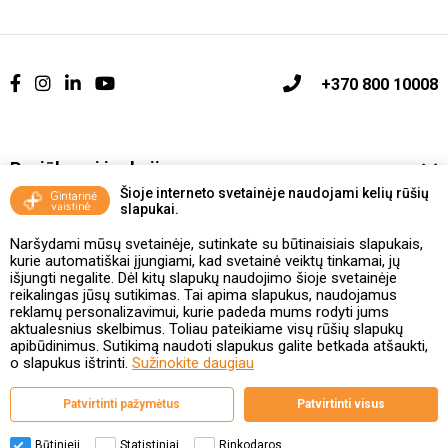
+370 800 10008
Pasiūlymai ir akcijos
Šioje interneto svetainėje naudojami kelių rūšių
slapukai.
Vakcinavimo tvarka ir taisyklės
Naršydami mūsų svetainėje, sutinkate su būtinaisiais slapukais,
Kontaktai ir Karjera
kurie automatiškai įjungiami, kad svetainė veiktų tinkamai, jų
išjungti negalite. Dėl kitų slapukų naudojimo šioje svetainėje
reikalingas jūsų sutikimas. Tai apima slapukus, naudojamus
Taisyklės ir politika
reklamų personalizavimui, kurie padeda mums rodyti jums
aktualesnius skelbimus. Toliau pateikiame visų rūšių slapukų
apibūdinimus. Sutikimą naudoti slapukus galite betkada atšaukti,
o slapukus ištrinti.
Sužinokite daugiau
Valstybinė vaistų kontrolės tarnyba
Patvirtinti pažymėtus
Patvirtinti visus
prie Lietuvos Respublikos sveikatos apsaugos ministerijos
Studentų g. 45A, 08107 Vilnius | +370 5 263 9264
www.vvkt.lt | vvkt@vvkt.lt
Būtinieji
Statistiniai
Rinkodaros