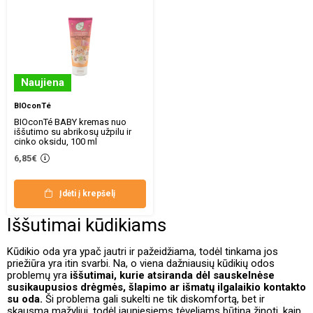
Naujiena
BIOconTé
BIOconTé BABY kremas nuo
iššutimo su abrikosų užpilu ir
cinko oksidu, 100 ml
6,85€
Įdėti į krepšelį
Iššutimai kūdikiams
Kūdikio oda yra ypač jautri ir pažeidžiama, todėl tinkama jos
priežiūra yra itin svarbi. Na, o viena dažniausių kūdikių odos
problemų yra
iššutimai, kurie atsiranda dėl sauskelnėse
susikaupusios drėgmės, šlapimo ar išmatų ilgalaikio kontakto
su oda.
Ši problema gali sukelti ne tik diskomfortą, bet ir
skausmą mažyliui, todėl jauniesiems tėveliams būtina žinoti, kaip