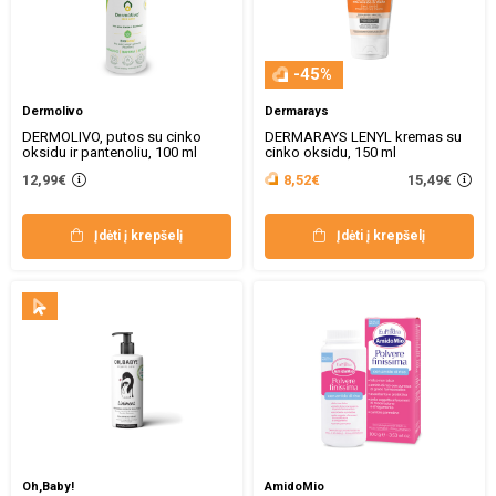
-45%
Dermolivo
Dermarays
DERMOLIVO, putos su cinko
DERMARAYS LENYL kremas su
oksidu ir pantenoliu, 100 ml
cinko oksidu, 150 ml
15,49€
12,99€
8,52€
Įdėti į krepšelį
Įdėti į krepšelį
Oh,Baby!
AmidoMio