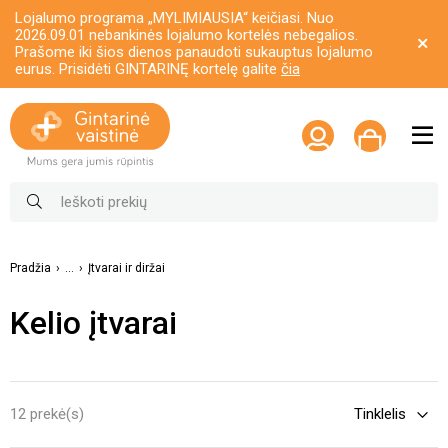
Lojalumo programa „MYLIMIAUSIA“ keičiasi. Nuo
2026.09.01 nebankinės lojalumo kortelės nebegalios.
Prašome iki šios dienos panaudoti sukauptus lojalumo
eurus. Prisidėti GINTARINĘ kortelę galite
čia
Pradžia
...
Įtvarai ir diržai
Kelio įtvarai
12 prekė(s)