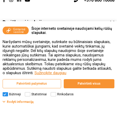
+370 800 10008
Pasiūlymai ir akcijos
Šioje interneto svetainėje naudojami kelių rūšių
slapukai.
Vakcinavimo tvarka ir taisyklės
Naršydami mūsų svetainėje, sutinkate su būtinaisiais slapukais,
Kontaktai ir Karjera
kurie automatiškai įjungiami, kad svetainė veiktų tinkamai, jų
išjungti negalite. Dėl kitų slapukų naudojimo šioje svetainėje
reikalingas jūsų sutikimas. Tai apima slapukus, naudojamus
Taisyklės ir politika
reklamų personalizavimui, kurie padeda mums rodyti jums
aktualesnius skelbimus. Toliau pateikiame visų rūšių slapukų
apibūdinimus. Sutikimą naudoti slapukus galite betkada atšaukti,
o slapukus ištrinti.
Sužinokite daugiau
Valstybinė vaistų kontrolės tarnyba
Patvirtinti pažymėtus
Patvirtinti visus
prie Lietuvos Respublikos sveikatos apsaugos ministerijos
Studentų g. 45A, 08107 Vilnius | +370 5 263 9264
www.vvkt.lt | vvkt@vvkt.lt
Būtinieji
Statistiniai
Rinkodaros
Filtrai
Rodyti informaciją