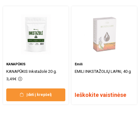
KANAPŪKIS
Emili
KANAPŪKIS Inkstažolė 20 g.
EMILI INKSTAŽOLIŲ LAPAI, 40 g
3,49€
Ieškokite vaistinėse
Įdėti į krepšelį