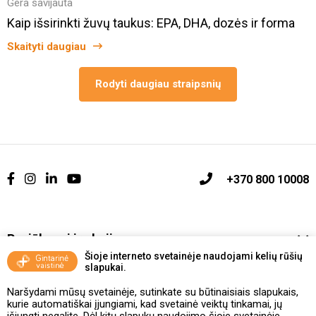
Gera savijauta
Kaip išsirinkti žuvų taukus: EPA, DHA, dozės ir forma
Skaityti daugiau
Rodyti daugiau straipsnių
+370 800 10008
Pasiūlymai ir akcijos
Šioje interneto svetainėje naudojami kelių rūšių
slapukai.
Vakcinavimo tvarka ir taisyklės
Naršydami mūsų svetainėje, sutinkate su būtinaisiais slapukais,
Kontaktai ir Karjera
kurie automatiškai įjungiami, kad svetainė veiktų tinkamai, jų