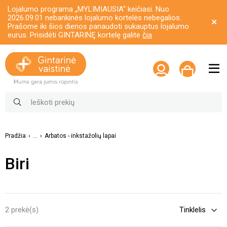
Lojalumo programa „MYLIMIAUSIA“ keičiasi. Nuo
2026.09.01 nebankinės lojalumo kortelės nebegalios.
Prašome iki šios dienos panaudoti sukauptus lojalumo
eurus. Prisidėti GINTARINĘ kortelę galite
čia
Pradžia
...
Arbatos - inkstažolių lapai
Biri
2 prekė(s)