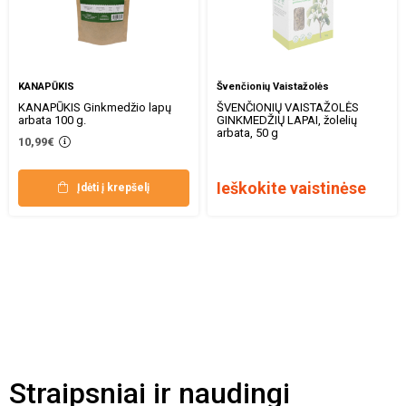
KANAPŪKIS
Švenčionių Vaistažolės
KANAPŪKIS Ginkmedžio lapų
ŠVENČIONIŲ VAISTAŽOLĖS
arbata 100 g.
GINKMEDŽIŲ LAPAI, žolelių
arbata, 50 g
10,99€
Ieškokite vaistinėse
Įdėti į krepšelį
Straipsniai ir naudingi