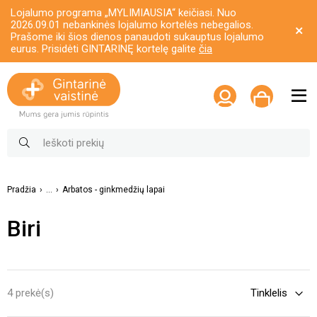
Lojalumo programa „MYLIMIAUSIA“ keičiasi. Nuo
2026.09.01 nebankinės lojalumo kortelės nebegalios.
Prašome iki šios dienos panaudoti sukauptus lojalumo
eurus. Prisidėti GINTARINĘ kortelę galite
čia
Pradžia
...
Arbatos - ginkmedžių lapai
Biri
4 prekė(s)