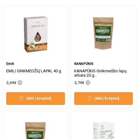
Emili
KANAPŪKIS
EMILI GINKMEDŽIŲ LAPAI, 40 g
KANAPŪKIS Ginkmedžio lapų
arbata 20 g.
2,69€
2,79€
Įdėti į krepšelį
Įdėti į krepšelį