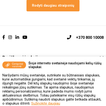
Rodyti daugiau straipsnių
+370 800 10008
Pasiūlymai ir akcijos
Šioje interneto svetainėje naudojami kelių rūšių
slapukai.
Vakcinavimo tvarka ir taisyklės
Naršydami mūsų svetainėje, sutinkate su būtinaisiais slapukais,
Kontaktai ir Karjera
kurie automatiškai įjungiami, kad svetainė veiktų tinkamai, jų
išjungti negalite. Dėl kitų slapukų naudojimo šioje svetainėje
reikalingas jūsų sutikimas. Tai apima slapukus, naudojamus
Taisyklės ir politika
reklamų personalizavimui, kurie padeda mums rodyti jums
aktualesnius skelbimus. Toliau pateikiame visų rūšių slapukų
apibūdinimus. Sutikimą naudoti slapukus galite betkada atšaukti,
o slapukus ištrinti.
Sužinokite daugiau