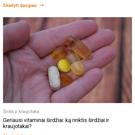
Skaityti daugiau
Širdis ir kraujotaka
Geriausi vitaminai širdžiai: ką rinktis širdžiai ir
kraujotakai?