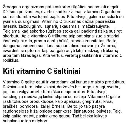
Žmogaus organizmas pats askorbo rūgšties pagaminti negali.
Dėl šios priežasties, svarbu, kad kiekvienas vitamino C gautume
su maistu arba vartojant papildus. Kitu atveju, galima susidurti su
įvairiais susirgimais. Vitamino C trūkumas dažnai pasireiškia
lėtesniu žaizdų gijimu, sąnarių skausmais, mažakraujyste.
Teigiama, kad askorbo rūgšties stoka gali padidinti riziką susirgti
skorbutu. Apie vitamino C trūkumą taip pat signalizuoja stipriai
išsausėjusi oda, prasta dantų būklė, silpnas imunitetas. Be to,
dauguma asmenų susiduria su nuolatiniu nuovargiu. Žinoma,
išvardinti simptomai taip pat gali rodyti kitų medžiagų trūkumą
arba tam tikras ligas. Kita vertus, vertėtų pasitikrinti ir vitamino C
rodiklius.
Kiti vitamino C šaltiniai
Vitamino C galite gauti ir vartodami kai kuriuos maisto produktus.
Dažniausiai tam tinka vaisiai, daržovės bei uogos. Visgi, svarbu,
jog juos valgytumėte termiškai neapdorotus. Kitu atveju,
naudingųjų medžiagų kiekis stipriai sumažėja. Vitamino C galite
rasti tokiuose produktuose, kaip apelsinai, greipfrutai, kiviai,
braškės, pomidorai, žalieji žirneliai. Be to, jo taip pat yra
raudonosiose ir žaliosiose paprikose, špinatuose, bulvėse. Taigi,
kaip galite matyti, pasirinkimo gausu. Tad belieka laikytis
subalansuotos mitybos.