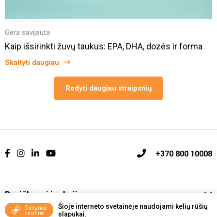
Gera savijauta
Kaip išsirinkti žuvų taukus: EPA, DHA, dozės ir forma
Skaityti daugiau
Rodyti daugiau straipsnių
+370 800 10008
Pasiūlymai ir akcijos
Šioje interneto svetainėje naudojami kelių rūšių
slapukai.
Vakcinavimo tvarka ir taisyklės