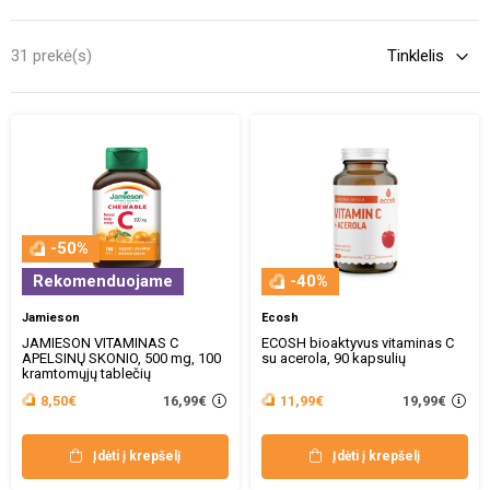
31 prekė(s)
-50%
Rekomenduojame
-40%
Jamieson
Ecosh
JAMIESON VITAMINAS C
ECOSH bioaktyvus vitaminas C
APELSINŲ SKONIO, 500 mg, 100
su acerola, 90 kapsulių
kramtomųjų tablečių
16,99€
19,99€
8,50€
11,99€
Įdėti į krepšelį
Įdėti į krepšelį