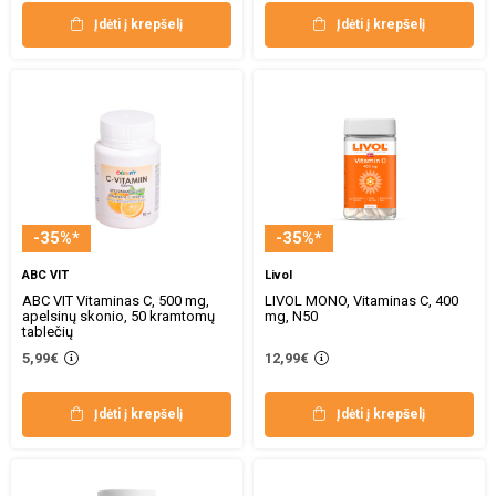
Įdėti į krepšelį
Įdėti į krepšelį
-35%*
-35%*
ABC VIT
Livol
ABC VIT Vitaminas C, 500 mg,
LIVOL MONO, Vitaminas C, 400
apelsinų skonio, 50 kramtomų
mg, N50
tablečių
5,99€
12,99€
Įdėti į krepšelį
Įdėti į krepšelį