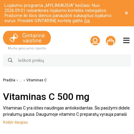
Lojalumo programa „MYLIMIAUSIA“ keičiasi. Nuo
2026.09.01 nebankinės lojalumo kortelės nebegalios.
Prašome iki šios dienos panaudoti sukauptus lojalumo
eurus. Prisidėti GINTARINĘ kortelę galite
čia
Pradžia
...
Vitaminas C
Vitaminas C 500 mg
Vitaminas C yra išties naudingas antioksidantas. Šis pasižymi didele
privalumų gausa. Daugumoje vitamino C preparatų vyrauja panaši
dozė – 500 mg per vieną vienetą (tabletę, kapsulę ir panašiai). Visgi,
Rodyti daugiau
rekomenduojama šios normos neviršyti, nebent gydytojas patartų
kitaip. Antraip, galite susidurti su šalutiniu preparato poveikiu.