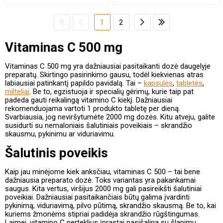
1
2
Vitaminas C 500 mg
Vitaminas C 500 mg yra dažniausiai pasitaikanti dozė daugelyje
preparatų. Skirtingo pasirinkimo gausu, todėl kiekvienas atras
labiausiai patinkantį papildo pavidalą. Tai –
kapsulės
,
tabletės
,
milteliai
. Be to, egzistuoja ir specialių gėrimų, kurie taip pat
padeda gauti reikalingą vitamino C kiekį. Dažniausiai
rekomenduojama vartoti 1 produkto tabletę per dieną.
Svarbiausia, jog neviršytumėte 2000 mg dozės. Kitu atveju, galite
susidurti su nemaloniais šalutiniais poveikiais – skrandžio
skausmu, pykinimu ar viduriavimu.
Šalutinis poveikis
Kaip jau minėjome kiek anksčiau, vitaminas C 500 – tai bene
dažniausia preparato dozė. Toks variantas yra pakankamai
saugus. Kita vertus, viršijus 2000 mg gali pasireikšti šalutiniai
poveikiai. Dažniausiai pasitaikančiais būtų galima įvardinti
pykinimą, viduriavimą, pilvo pūtimą, skrandžio skausmą. Be to, kai
kuriems žmonėms stipriai padidėja skrandžio rūgštingumas.
Laimei, vitamino C perteklius įprastai pasišalina su šlapimu.