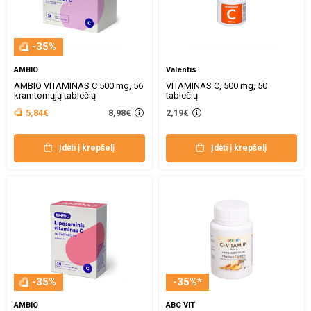
-35%
AMBIO
Valentis
AMBIO VITAMINAS C 500 mg, 56
VITAMINAS C, 500 mg, 50
kramtomųjų tablečių
tablečių
8,98€
5,84€
2,19€
Įdėti į krepšelį
Įdėti į krepšelį
-35%
-35%*
AMBIO
ABC VIT