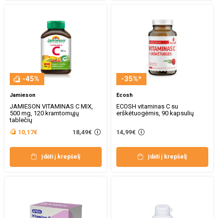
-45%
-35%*
Jamieson
Ecosh
JAMIESON VITAMINAS C MIX,
ECOSH vitaminas C su
500 mg, 120 kramtomųjų
erškėtuogėmis, 90 kapsulių
tablečių
18,49€
10,17€
14,99€
Įdėti į krepšelį
Įdėti į krepšelį