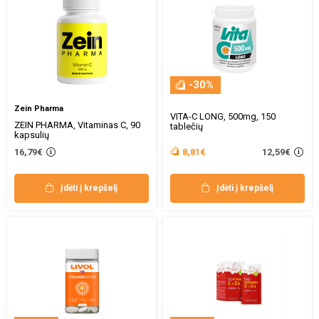
-30%
Zein Pharma
VITA-C LONG, 500mg, 150
ZEIN PHARMA, Vitaminas C, 90
tablečių
kapsulių
12,59€
16,79€
8,81€
Įdėti į krepšelį
Įdėti į krepšelį