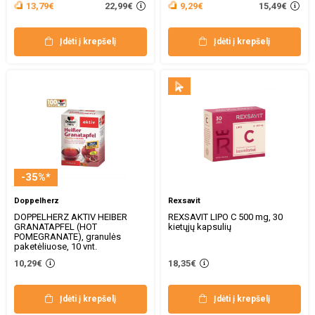
22,99€
15,49€
13,79€
9,29€
Įdėti į krepšelį
Įdėti į krepšelį
-35%*
Doppelherz
Rexsavit
DOPPELHERZ AKTIV HEIBER
REXSAVIT LIPO C 500 mg, 30
GRANATAPFEL (HOT
kietųjų kapsulių
POMEGRANATE), granulės
paketėliuose, 10 vnt.
10,29€
18,35€
Įdėti į krepšelį
Įdėti į krepšelį