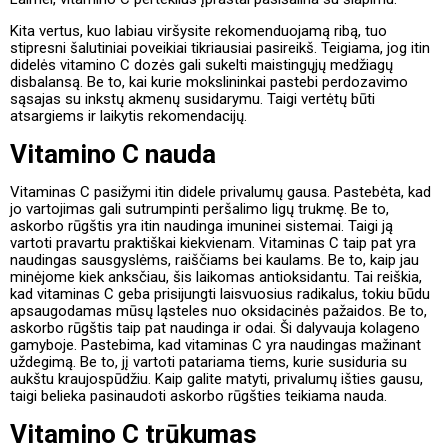
Kita vertus, kuo labiau viršysite rekomenduojamą ribą, tuo
stipresni šalutiniai poveikiai tikriausiai pasireikš. Teigiama, jog itin
didelės vitamino C dozės gali sukelti maistingųjų medžiagų
disbalansą. Be to, kai kurie mokslininkai pastebi perdozavimo
sąsajas su inkstų akmenų susidarymu. Taigi vertėtų būti
atsargiems ir laikytis rekomendacijų.
Vitamino C nauda
Vitaminas C pasižymi itin didele privalumų gausa. Pastebėta, kad
jo vartojimas gali sutrumpinti peršalimo ligų trukmę. Be to,
askorbo rūgštis yra itin naudinga imuninei sistemai. Taigi ją
vartoti pravartu praktiškai kiekvienam. Vitaminas C taip pat yra
naudingas sausgyslėms, raiščiams bei kaulams. Be to, kaip jau
minėjome kiek anksčiau, šis laikomas antioksidantu. Tai reiškia,
kad vitaminas C geba prisijungti laisvuosius radikalus, tokiu būdu
apsaugodamas mūsų ląsteles nuo oksidacinės pažaidos. Be to,
askorbo rūgštis taip pat naudinga ir odai. Ši dalyvauja kolageno
gamyboje. Pastebima, kad vitaminas C yra naudingas mažinant
uždegimą. Be to, jį vartoti patariama tiems, kurie susiduria su
aukštu kraujospūdžiu. Kaip galite matyti, privalumų išties gausu,
taigi belieka pasinaudoti askorbo rūgšties teikiama nauda.
Vitamino C trūkumas