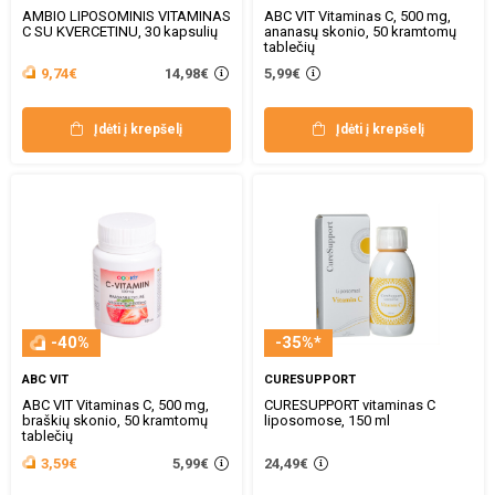
AMBIO LIPOSOMINIS VITAMINAS
ABC VIT Vitaminas C, 500 mg,
C SU KVERCETINU, 30 kapsulių
ananasų skonio, 50 kramtomų
tablečių
14,98€
9,74€
5,99€
Įdėti į krepšelį
Įdėti į krepšelį
-40%
-35%*
ABC VIT
CURESUPPORT
ABC VIT Vitaminas C, 500 mg,
CURESUPPORT vitaminas C
braškių skonio, 50 kramtomų
liposomose, 150 ml
tablečių
5,99€
3,59€
24,49€