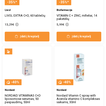
-35%*
-35%*
Livol
Biofarmacija
LIVOL EXTRA C+D, 60 tablečių
VITAMIN C + ZINC, milteliai, 14
paketėlių
13,29€
5,99€
Įdėti į krepšelį
Įdėti į krepšelį
-40%
-40%
Nordaid
Nordaid
NORDAID VITAMINAS C+D
Nordaid Vitamin C spray with
liposomose serumas, 50
Acerola vitamino C kompleksas
paspaudimų, 50ml
vaikams, 30ml