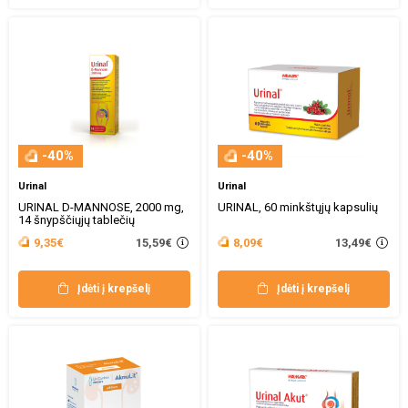
-40%
-40%
Urinal
Urinal
URINAL D-MANNOSE, 2000 mg,
URINAL, 60 minkštųjų kapsulių
14 šnypščiųjų tablečių
15,59€
13,49€
9,35€
8,09€
Įdėti į krepšelį
Įdėti į krepšelį