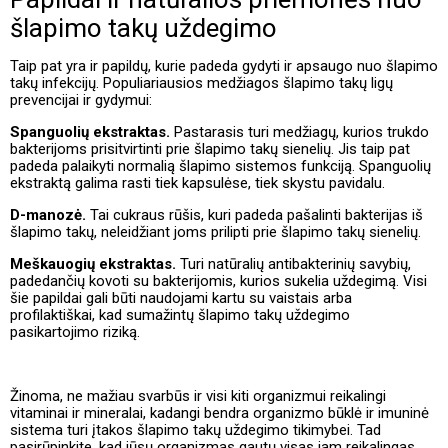
šlapimo takų uždegimo
Taip pat yra ir papildų, kurie padeda gydyti ir apsaugo nuo šlapimo
takų infekcijų. Populiariausios medžiagos šlapimo takų ligų
prevencijai ir gydymui:
Spanguolių ekstraktas.
Pastarasis turi medžiagų, kurios trukdo
bakterijoms prisitvirtinti prie šlapimo takų sienelių. Jis taip pat
padeda palaikyti normalią šlapimo sistemos funkciją. Spanguolių
ekstraktą galima rasti tiek kapsulėse, tiek skystu pavidalu.
D-manozė.
Tai cukraus rūšis, kuri padeda pašalinti bakterijas iš
šlapimo takų, neleidžiant joms prilipti prie šlapimo takų sienelių.
Meškauogių ekstraktas.
Turi natūralių antibakterinių savybių,
padedančių kovoti su bakterijomis, kurios sukelia uždegimą. Visi
šie papildai gali būti naudojami kartu su vaistais arba
profilaktiškai, kad sumažintų šlapimo takų uždegimo
pasikartojimo riziką.
Žinoma, ne mažiau svarbūs ir visi kiti organizmui reikalingi
vitaminai ir mineralai, kadangi bendra organizmo būklė ir imuninė
sistema turi įtakos šlapimo takų uždegimo tikimybei. Tad
pasirūpinkite, kad jūsų organizmas gautų visas jam reikalingas