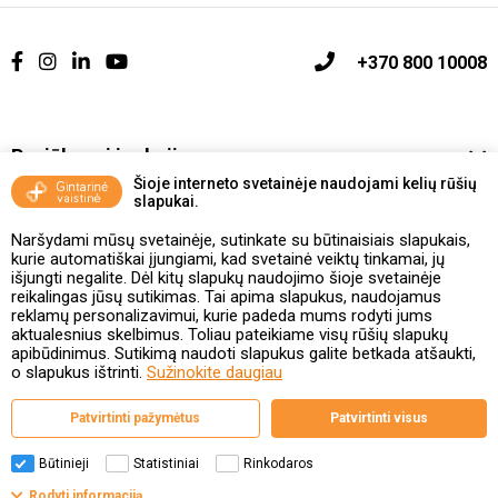
+370 800 10008
Pasiūlymai ir akcijos
Šioje interneto svetainėje naudojami kelių rūšių
slapukai.
Vakcinavimo tvarka ir taisyklės
Naršydami mūsų svetainėje, sutinkate su būtinaisiais slapukais,
Kontaktai ir Karjera
kurie automatiškai įjungiami, kad svetainė veiktų tinkamai, jų
išjungti negalite. Dėl kitų slapukų naudojimo šioje svetainėje
reikalingas jūsų sutikimas. Tai apima slapukus, naudojamus
Taisyklės ir politika
reklamų personalizavimui, kurie padeda mums rodyti jums
aktualesnius skelbimus. Toliau pateikiame visų rūšių slapukų
apibūdinimus. Sutikimą naudoti slapukus galite betkada atšaukti,
o slapukus ištrinti.
Sužinokite daugiau
Valstybinė vaistų kontrolės tarnyba
Patvirtinti pažymėtus
Patvirtinti visus
prie Lietuvos Respublikos sveikatos apsaugos ministerijos
Studentų g. 45A, 08107 Vilnius | +370 5 263 9264
www.vvkt.lt | vvkt@vvkt.lt
Būtinieji
Statistiniai
Rinkodaros
Filtrai
Rodyti informaciją