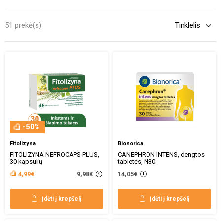
žinoti, kokie vaistai ir papildai gali padėti palengvinti simptomus
bei išgydyti šią būklę. Šioje kategorijoje rasite įvairių formų
51 prekė(s)
priemonių – tabletes, kapsules, gelius, miltelius bei skysčius –
skirtas tiek gydymui, tiek profilaktikai.
-50%
Fitolizyna
Bionorica
FITOLIZYNA NEFROCAPS PLUS,
CANEPHRON INTENS, dengtos
30 kapsulių
tabletės, N30
9,98€
4,99€
14,05€
Įdėti į krepšelį
Įdėti į krepšelį