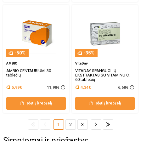
-50%
-35%
AMBIO
VitaDay
AMBIO CENTAURIUM, 30
VITADAY SPANGUOLIŲ
tablečių
EKSTRAKTAS SU VITAMINU C,
60 tablečių
11,98€
6,68€
5,99€
4,34€
Įdėti į krepšelį
Įdėti į krepšelį
1
2
3
Simptomai ir priežastys