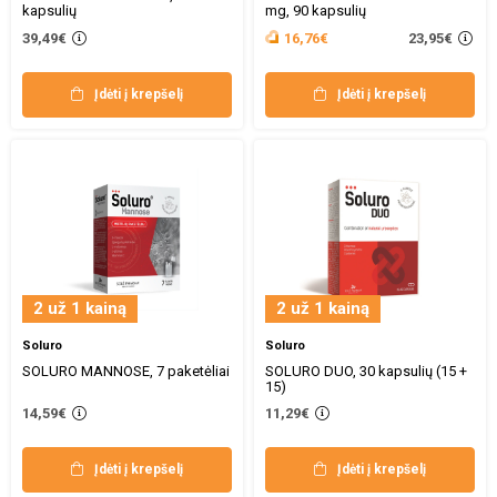
kapsulių
mg, 90 kapsulių
23,95€
39,49€
16,76€
Įdėti į krepšelį
Įdėti į krepšelį
2 už 1 kainą
2 už 1 kainą
Soluro
Soluro
SOLURO MANNOSE, 7 paketėliai
SOLURO DUO, 30 kapsulių (15 +
15)
14,59€
11,29€
Įdėti į krepšelį
Įdėti į krepšelį