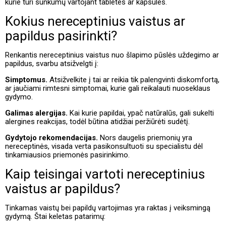
kurie turi sunkumų vartojant tabletes ar kapsules.
Kokius nereceptinius vaistus ar
papildus pasirinkti?
Renkantis nereceptinius vaistus nuo šlapimo pūslės uždegimo ar
papildus, svarbu atsižvelgti į:
Simptomus.
Atsižvelkite į tai ar reikia tik palengvinti diskomfortą,
ar jaučiami rimtesni simptomai, kurie gali reikalauti nuoseklaus
gydymo.
Galimas alergijas.
Kai kurie papildai, ypač natūralūs, gali sukelti
alergines reakcijas, todėl būtina atidžiai peržiūrėti sudėtį.
Gydytojo rekomendacijas.
Nors daugelis priemonių yra
nereceptinės, visada verta pasikonsultuoti su specialistu dėl
tinkamiausios priemonės pasirinkimo.
Kaip teisingai vartoti nereceptinius
vaistus ar papildus?
Tinkamas vaistų bei papildų vartojimas yra raktas į veiksmingą
gydymą. Štai keletas patarimų: