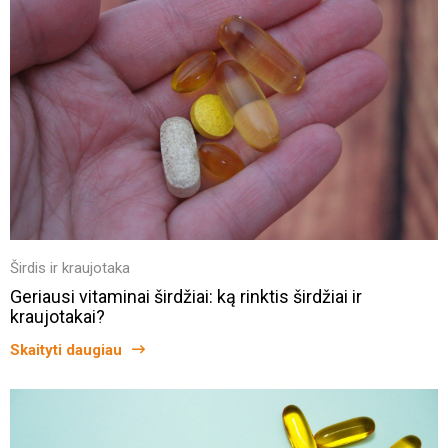
Širdis ir kraujotaka
Geriausi vitaminai širdžiai: ką rinktis širdžiai ir
kraujotakai?
Skaityti daugiau