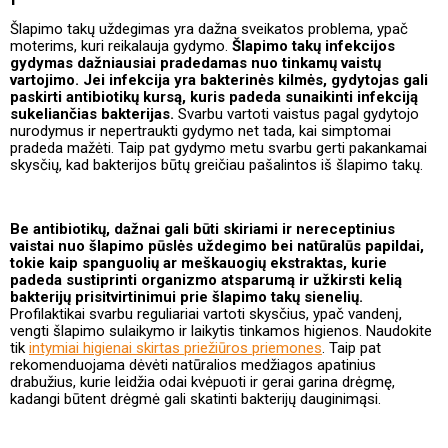
Šlapimo takų uždegimas yra dažna sveikatos problema, ypač
moterims, kuri reikalauja gydymo.
Šlapimo takų infekcijos
gydymas dažniausiai pradedamas nuo tinkamų vaistų
vartojimo. Jei infekcija yra bakterinės kilmės, gydytojas gali
paskirti antibiotikų kursą, kuris padeda sunaikinti infekciją
sukeliančias bakterijas.
Svarbu vartoti vaistus pagal gydytojo
nurodymus ir nepertraukti gydymo net tada, kai simptomai
pradeda mažėti. Taip pat gydymo metu svarbu gerti pakankamai
skysčių, kad bakterijos būtų greičiau pašalintos iš šlapimo takų.
Be antibiotikų, dažnai gali būti skiriami ir nereceptinius
vaistai nuo šlapimo pūslės uždegimo bei natūralūs papildai,
tokie kaip spanguolių ar meškauogių ekstraktas, kurie
padeda sustiprinti organizmo atsparumą ir užkirsti kelią
bakterijų prisitvirtinimui prie šlapimo takų sienelių.
Profilaktikai svarbu reguliariai vartoti skysčius, ypač vandenį,
vengti šlapimo sulaikymo ir laikytis tinkamos higienos. Naudokite
tik
intymiai higienai skirtas priežiūros priemones
. Taip pat
rekomenduojama dėvėti natūralios medžiagos apatinius
drabužius, kurie leidžia odai kvėpuoti ir gerai garina drėgmę,
kadangi būtent drėgmė gali skatinti bakterijų dauginimąsi.