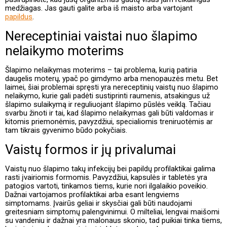
medžiagas. Jas gauti galite arba iš maisto arba vartojant
papildus
.
Nereceptiniai vaistai nuo šlapimo
nelaikymo moterims
Šlapimo nelaikymas moterims – tai problema, kurią patiria
daugelis moterų, ypač po gimdymo arba menopauzės metu. Bet
laimei, šiai problemai spręsti yra nereceptinių vaistų nuo šlapimo
nelaikymo, kurie gali padėti sustiprinti raumenis, atsakingus už
šlapimo sulaikymą ir reguliuojant šlapimo pūslės veiklą. Tačiau
svarbu žinoti ir tai, kad šlapimo nelaikymas gali būti valdomas ir
kitomis priemonėmis, pavyzdžiui, specialiomis treniruotėmis ar
tam tikrais gyvenimo būdo pokyčiais.
Vaistų formos ir jų privalumai
Vaistų nuo šlapimo takų infekcijų bei papildų profilaktikai galima
rasti įvairiomis formomis. Pavyzdžiui, kapsulės ir tabletės yra
patogios vartoti, tinkamos tiems, kurie nori ilgalaikio poveikio.
Dažnai vartojamos profilaktikai arba esant lengviems
simptomams. Įvairūs geliai ir skysčiai gali būti naudojami
greitesniam simptomų palengvinimui. O milteliai, lengvai maišomi
su vandeniu ir dažnai yra malonaus skonio, tad puikiai tinka tiems,