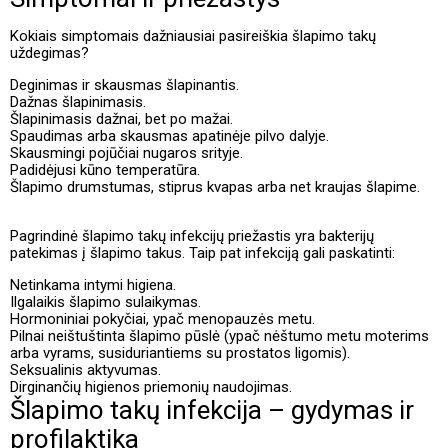
Kokiais simptomais dažniausiai pasireiškia šlapimo takų
uždegimas?
Deginimas ir skausmas šlapinantis.
Dažnas šlapinimasis.
Šlapinimasis dažnai, bet po mažai.
Spaudimas arba skausmas apatinėje pilvo dalyje.
Skausmingi pojūčiai nugaros srityje.
Padidėjusi kūno temperatūra.
Šlapimo drumstumas, stiprus kvapas arba net kraujas šlapime.
Pagrindinė šlapimo takų infekcijų priežastis yra bakterijų
patekimas į šlapimo takus. Taip pat infekciją gali paskatinti:
Netinkama intymi higiena.
Ilgalaikis šlapimo sulaikymas.
Hormoniniai pokyčiai, ypač menopauzės metu.
Pilnai neištuštinta šlapimo pūslė (ypač nėštumo metu moterims
arba vyrams, susiduriantiems su prostatos ligomis).
Seksualinis aktyvumas.
Dirginančių higienos priemonių naudojimas.
Šlapimo takų infekcija – gydymas ir
profilaktika