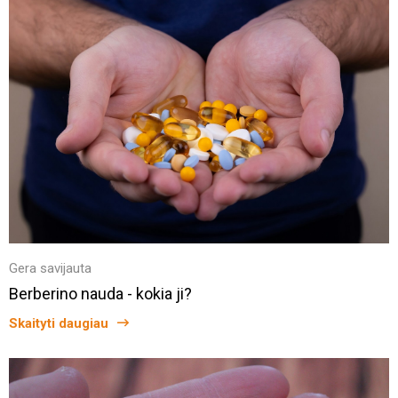
Gera savijauta
Berberino nauda - kokia ji?
Skaityti daugiau