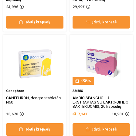
24,99€
29,99€
Įdėti į krepšelį
Įdėti į krepšelį
-35%
Canephron
AMBIO
CANEPHRON, dengtos tabletės,
AMBIO SPANGUOLIŲ
N60
EKSTRAKTAS SU LAKTO-BIFIDO
BAKTERIJOMIS, 20 kapsulių
10,98€
13,67€
7,14€
Įdėti į krepšelį
Įdėti į krepšelį