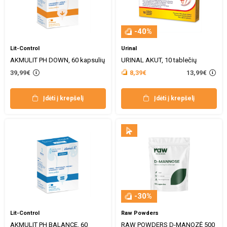
-40%
Lit-Control
Urinal
AKMULIT PH DOWN, 60 kapsulių
URINAL AKUT, 10 tablečių
13,99€
39,99€
8,39€
Įdėti į krepšelį
Įdėti į krepšelį
-30%
Lit-Control
Raw Powders
AKMULIT PH BALANCE, 60
RAW POWDERS D-MANOZĖ 500