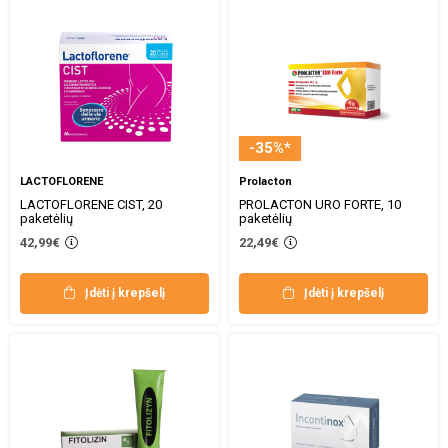
-35%*
LACTOFLORENE
Prolacton
LACTOFLORENE CIST, 20
PROLACTON URO FORTE, 10
paketėlių
paketėlių
42,99€
22,49€
Įdėti į krepšelį
Įdėti į krepšelį