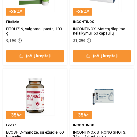
-35%*
-35%*
Fitolizin
INCONTINOX
FITOLIZIN, valgomoji pasta, 100
INCONTINOX, Moterų šlapimo
g
nelaikymui, 60 kapsulių
9,19€
21,29€
Įdėti į krepšelį
Įdėti į krepšelį
-35%*
-35%*
Ecosh
INCONTINOX
ECOSH D-manozė, su ežiuole, 60
INCONTINOX STRONG SHOTS,
kapsulių
25 ml, 14 buteliukų