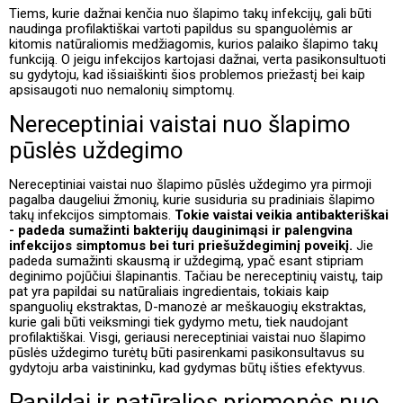
Tiems, kurie dažnai kenčia nuo šlapimo takų infekcijų, gali būti
naudinga profilaktiškai vartoti papildus su spanguolėmis ar
kitomis natūraliomis medžiagomis, kurios palaiko šlapimo takų
funkciją. O jeigu infekcijos kartojasi dažnai, verta pasikonsultuoti
su gydytoju, kad išsiaiškinti šios problemos priežastį bei kaip
apsisaugoti nuo nemalonių simptomų.
Nereceptiniai vaistai nuo šlapimo
pūslės uždegimo
Nereceptiniai vaistai nuo šlapimo pūslės uždegimo yra pirmoji
pagalba daugeliui žmonių, kurie susiduria su pradiniais šlapimo
takų infekcijos simptomais.
Tokie vaistai veikia antibakteriškai
- padeda sumažinti bakterijų dauginimąsi ir palengvina
infekcijos simptomus bei turi priešuždegiminį poveikį.
Jie
padeda sumažinti skausmą ir uždegimą, ypač esant stipriam
deginimo pojūčiui šlapinantis. Tačiau be nereceptinių vaistų, taip
pat yra papildai su natūraliais ingredientais, tokiais kaip
spanguolių ekstraktas, D-manozė ar meškauogių ekstraktas,
kurie gali būti veiksmingi tiek gydymo metu, tiek naudojant
profilaktiškai. Visgi, geriausi nereceptiniai vaistai nuo šlapimo
pūslės uždegimo turėtų būti pasirenkami pasikonsultavus su
gydytoju arba vaistininku, kad gydymas būtų išties efektyvus.
Papildai ir natūralios priemonės nuo