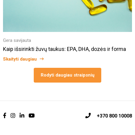
Gera savijauta
Kaip išsirinkti žuvų taukus: EPA, DHA, dozės ir forma
Skaityti daugiau
Rodyti daugiau straipsnių
+370 800 10008