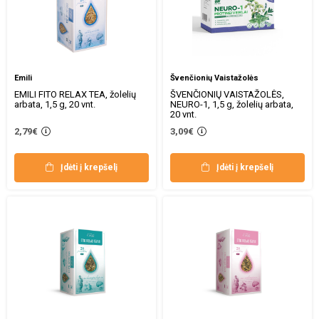
Emili
Švenčionių Vaistažolės
EMILI FITO RELAX TEA, žolelių
ŠVENČIONIŲ VAISTAŽOLĖS,
arbata, 1,5 g, 20 vnt.
NEURO-1, 1,5 g, žolelių arbata,
20 vnt.
2,79€
3,09€
Įdėti į krepšelį
Įdėti į krepšelį