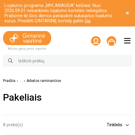
Lojalumo programa „MYLIMIAUSIA“ keičiasi. Nuo
2026.09.01 nebankinės lojalumo kortelės nebegalios.
Prašome iki šios dienos panaudoti sukauptus lojalumo
eurus. Prisidėti GINTARINĘ kortelę galite
čia
Pradžia
...
Arbatos raminančios
Pakeliais
8 prekė(s)