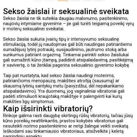
Sekso žaislai ir seksualinė sveikata
Sekso žaislai ne tik suteikia daugiau malonumo, pasitenkinimo,
naujovių intymiame gyvenime – jie gali turėti teigiamą poveikį vyrų
ir moterų seksualinei sveikatai.
Sekso žaislai sukuria įvairių tipų ir intensyvumo seksualinę
stimuliaciją, todėl jų naudojimas gali būti naudingas patiriantiems
sumažėjusį lytinį potraukį, susijaudinimo, jautrumo stoką arba
sunkumus patiriant orgazmą. Tinkamai parinkti sekso žaisliukai
gali sumažinti kūno įtampą, padidinti atsipalaidavimą, pasitikėjimą
ir savivertę, o tai ženkliai pagerina seksualinio gyvenimo kokybę.
Taip pat nustatyta, kad sekso žaislai naudingi moterims,
patiriančioms menopauzę, makšties atrofiją (sausumą) ar
skausmą lytinių santykių metu (pavyzdžiui, dėl nepakankamo
atsipalaidavimo). Yra duomenų, jog vaginaliniai vibratoriai gali
padėti stimuliuoti kraujotaką makštyje ir palengvinti kai kurių
makšties ligų simptomus.
Kaip išsirinkti vibratorių?
Rinkoje galima rasti daugybę skirtingų rūšių vibratorių, tačiau jūsų
kūno poreikių neatitinkantis, prastos kokybės vibratorius gali
nesuteikti norimo pasitenkinimo ar netgi žalingai veikti sveikatą.
Ieškodami sau tinkamiausio vibratoriaus, atsižvelkite į keletą
pagrindinių aspektų.