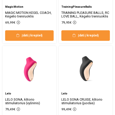
MagicMotion
TrainingPleasureBalls
MAGIC MOTION KEGEL COACH,
TRAINING PLEASURE BALLS, RC
Kėgelio treniruoklis
LOVE BALL, Kėgelio treniruoklis
69,99€
79,95€
Įdėti į krepšelį
Įdėti į krepšelį
Lelo
Lelo
LELO SONA, klitorio
LELO SONA CRUISE, klitorio
stimuliatorius (vyšninis)
stimuliatorius (juodas)
79,49€
99,49€