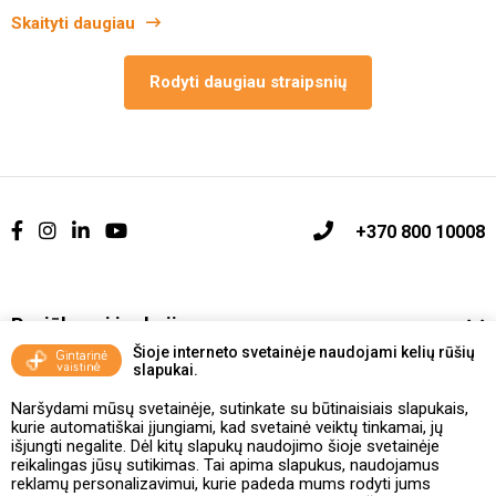
Skaityti daugiau
Rodyti daugiau straipsnių
+370 800 10008
Pasiūlymai ir akcijos
Šioje interneto svetainėje naudojami kelių rūšių
slapukai.
Vakcinavimo tvarka ir taisyklės
Naršydami mūsų svetainėje, sutinkate su būtinaisiais slapukais,
Kontaktai ir Karjera
kurie automatiškai įjungiami, kad svetainė veiktų tinkamai, jų
išjungti negalite. Dėl kitų slapukų naudojimo šioje svetainėje
reikalingas jūsų sutikimas. Tai apima slapukus, naudojamus
Taisyklės ir politika
reklamų personalizavimui, kurie padeda mums rodyti jums