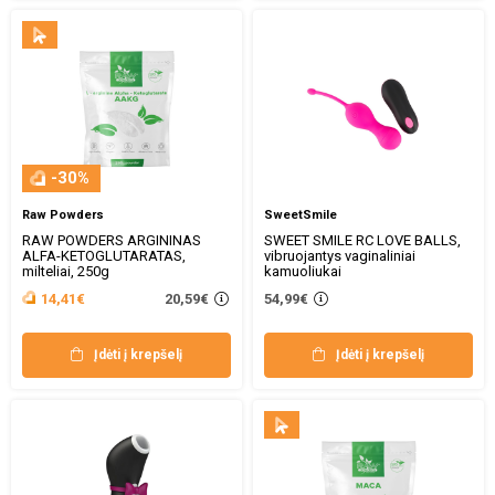
-30%
Raw Powders
SweetSmile
RAW POWDERS ARGININAS
SWEET SMILE RC LOVE BALLS,
ALFA-KETOGLUTARATAS,
vibruojantys vaginaliniai
milteliai, 250g
kamuoliukai
20,59€
14,41€
54,99€
Įdėti į krepšelį
Įdėti į krepšelį