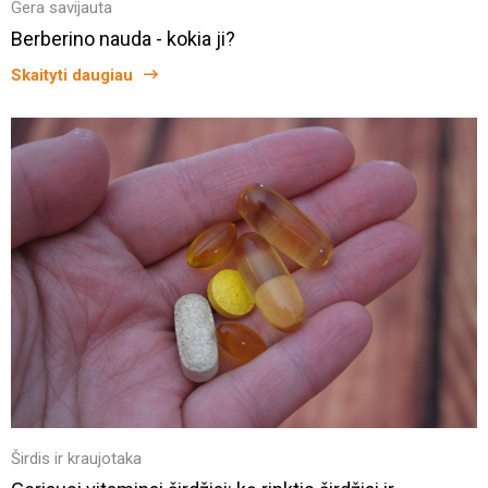
Gera savijauta
Berberino nauda - kokia ji?
Skaityti daugiau
Širdis ir kraujotaka