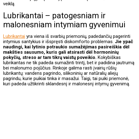
veiklą.
Lubrikantai – patogesniam ir
malonesniam intymiam gyvenimui
Lubrikantai
yra viena iš svarbių priemonių, padedančių pagerinti
intymius santykius ir išspręsti diskomforto problemas.
Jie ypač
naudingi, kai lytinio potraukio sumažėjimas pasireiškia dėl
makšties sausumo, kuris gali atsirasti dėl hormoninių
pokyčių, streso ar tam tikrų vaistų poveikio.
Kokybiškas
lubrikantas ne tik padeda sumažinti trintį, bet ir padidina jautrumą
bei malonumo pojūčius. Rinkoje galima rasti įvairių rūšių
lubrikantų: vandens pagrindo, silikoninių ar natūralių aliejų
pagrindu, kurie puikiai tinka ir masažui. Taigi, tai puiki priemonė,
kuri padeda užtikrinti sklandesnį ir malonesnį intymų gyvenimą.