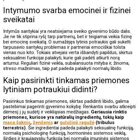
Intymumo svarba emocinei ir fizinei
sveikatai
Intymūs santykiai yra neatsiejama sveiko gyvenimo būdo dalis.
Jie ne tik stiprina ryšį tarp partnerių, bet ir teigiamai veikia fizinę
bei emocinę sveikatą. O sumažėjęs lytinis potraukis gali sukelti
tarpusavio santykių problemas ir partneriai emociškai tolsta
vienas nuo kito. Tokiais atvejais verta išbandyti papildus, skirtus
seksualinei funkcijai palaikyti, kurie gali padėti atkurti norą
artumui. Reguliari fizinė veikla, subalansuota mityba ir, žinoma,
streso mažinimas, taip pat padeda palaikyti normalų libido.
Kaip pasirinkti tinkamas priemones
lytiniam potraukiui didinti?
Pasirinkus tinkamas priemones, skirtas padidinti libido, galima
pastebimai pagerinti gyvenimo kokybę. Renkantis svarbu atkreipti
dėmesį į jų sudėtį ir veikliąsias medžiagas.
Geriausia rinktis
priemones, kuriose yra natūralių ingredientų, tokių kaip
maca šaknis
,
ženšenis
ar
gulsčioji ragužė
(tribulus
terrestris).
Šie ingredientai padeda palaikyti seksualinę funkciją,
normalią psichologinę funkciją, hormoninės sistemos veiklą,
širdies ir kraujagyslių funkciją bei normalią imuninės sistemos