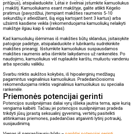
pritūpus), atsipalaiduokite. Lėtai ir švelniai įstumkite kamuoliukus
į makštį. Kamuoliukams esant makštyje, galite atlikti Kėgelio
pratimus (pavyzdžiui, įtempiant makšties raumenis 5-10
sekundžių ir atleidžiant, šią eigą kartojant bent 3 kartus) arba
užsiimti kasdiene veikla (rekomenduojama kamuoliukų nelaikyti
makštyje ilgiau kaip 6 valandas).
Kad kamuoliukų išėmimas iš makšties būtų sklandus, įsitaisykite
patogioje padėtyje, atsipalaiduokite ir lubrikantu sudrėkinkite
makšties prieangį. Išstumkite kamuoliukus suspausdamos
makšties raumenis arba išimkite laikydamos už rankenėlės. Po
naudojimo, kamuoliukus vėl nuplaukite karštu, muiluotu vandeniu
arba specialiu valikliu.
Svarbu rinktis aukštos kokybės, iš hipoalerginių medžiagų
pagamintus vaginalinius kamuoliukus. Pradedančiosioms
rekomenduojama rinktis vaginalinius kamuoliukus su specialia
rankenėle.
Priemonės potencijai gerinti
Potencijos susilpnėjimas daliai vyrų išlieka jautria tema, apie kurią
vengiama kalbėti. Tačiau jei potencijos susilpnėjimas pradeda
trikdyti jūsų įprastą seksualinį gyvenimą, vertėtų pasitelkti
atitinkamas priemones, padedančias atgaivinti lytinį potraukį,
susijaudinimą.
Vienas iš paprasčiausių būdų –
papildai potencijai gerinti
.