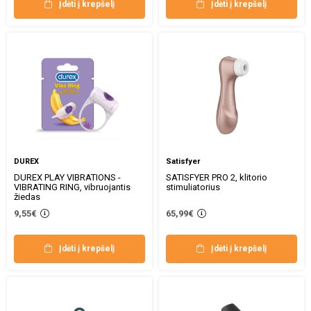
Įdėti į krepšelį
Įdėti į krepšelį
DUREX
Satisfyer
DUREX PLAY VIBRATIONS -
SATISFYER PRO 2, klitorio
VIBRATING RING, vibruojantis
stimuliatorius
žiedas
9,55€
65,99€
Įdėti į krepšelį
Įdėti į krepšelį