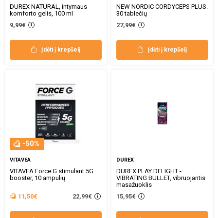
DUREX NATURAL, intymaus
NEW NORDIC CORDYCEPS PLUS.
komforto gelis, 100 ml
30 tablečių
9,99€
27,99€
Įdėti į krepšelį
Įdėti į krepšelį
-50%
VITAVEA
DUREX
VITAVEA Force G stimulant 5G
DUREX PLAY DELIGHT -
booster, 10 ampulių
VIBRATING BULLET, vibruojantis
masažuoklis
22,99€
11,50€
15,95€