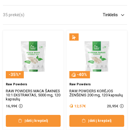
seksualines funkcijas. Vibratoriai ir kiti sekso žaislai, medicininės
priemonės potencijai gerinti leis mėgautis pilnavertišku
35 prekė(s)
seksualiniu gyvenimu.
-35%*
-40%
Raw Powders
Raw Powders
RAW POWDERS MACA ŠAKNIES
RAW POWDERS KORĖJOS
10:1 EKSTRAKTAS, 5000 mg, 120
ŽENŠENIS 200 mg, 120 kapsulių
kapsulių
20,95€
16,99€
12,57€
Įdėti į krepšelį
Įdėti į krepšelį