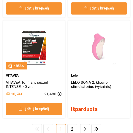
Įdėti į krepšelį
Įdėti į krepšelį
-50%
VITAVEA
Lelo
VITAVEA Tonifiant sexuel
LELO SONA 2, klitorio
INTENSE, 40 vnt
stimuliatorius (vyšninis)
21,49€
10,74€
Išparduota
Įdėti į krepšelį
1
2