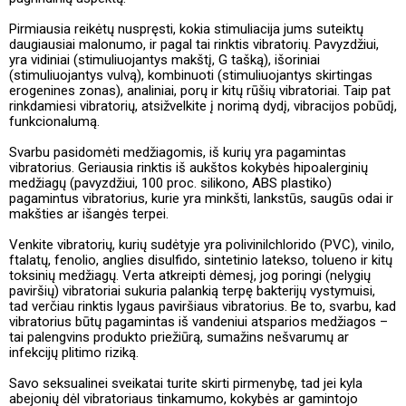
Pirmiausia reikėtų nuspręsti, kokia stimuliacija jums suteiktų
daugiausiai malonumo, ir pagal tai rinktis vibratorių. Pavyzdžiui,
yra vidiniai (stimuliuojantys makštį, G tašką), išoriniai
(stimuliuojantys vulvą), kombinuoti (stimuliuojantys skirtingas
erogenines zonas), analiniai, porų ir kitų rūšių vibratoriai. Taip pat
rinkdamiesi vibratorių, atsižvelkite į norimą dydį, vibracijos pobūdį,
funkcionalumą.
Svarbu pasidomėti medžiagomis, iš kurių yra pagamintas
vibratorius. Geriausia rinktis iš aukštos kokybės hipoalerginių
medžiagų (pavyzdžiui, 100 proc. silikono, ABS plastiko)
pagamintus vibratorius, kurie yra minkšti, lankstūs, saugūs odai ir
makšties ar išangės terpei.
Venkite vibratorių, kurių sudėtyje yra polivinilchlorido (PVC), vinilo,
ftalatų, fenolio, anglies disulfido, sintetinio latekso, tolueno ir kitų
toksinių medžiagų. Verta atkreipti dėmesį, jog poringi (nelygių
paviršių) vibratoriai sukuria palankią terpę bakterijų vystymuisi,
tad verčiau rinktis lygaus paviršiaus vibratorius. Be to, svarbu, kad
vibratorius būtų pagamintas iš vandeniui atsparios medžiagos –
tai palengvins produkto priežiūrą, sumažins nešvarumų ar
infekcijų plitimo riziką.
Savo seksualinei sveikatai turite skirti pirmenybę, tad jei kyla
abejonių dėl vibratoriaus tinkamumo, kokybės ar gamintojo