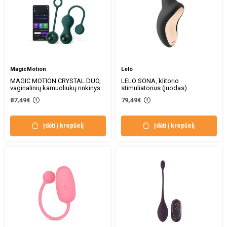
MagicMotion
Lelo
MAGIC MOTION CRYSTAL DUO,
LELO SONA, klitorio
vaginalinių kamuoliukų rinkinys
stimuliatorius (juodas)
87,49€
79,49€
Įdėti į krepšelį
Įdėti į krepšelį