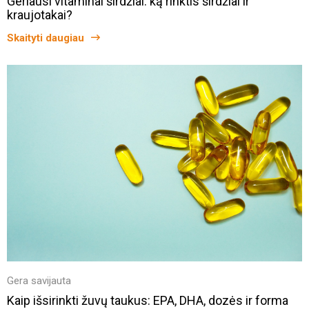
Geriausi vitaminai širdžiai: ką rinktis širdžiai ir
kraujotakai?
Skaityti daugiau
Gera savijauta
Kaip išsirinkti žuvų taukus: EPA, DHA, dozės ir forma