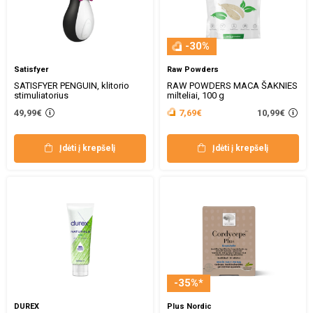
-30%
Satisfyer
Raw Powders
SATISFYER PENGUIN, klitorio
RAW POWDERS MACA ŠAKNIES
stimuliatorius
milteliai, 100 g
10,99€
49,99€
7,69€
Įdėti į krepšelį
Įdėti į krepšelį
-35%*
DUREX
Plus Nordic