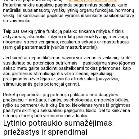
Patartina rinktis augaliniu pagrindu pagamintus papildus, kurie
natūraliai subalansuotų vyriškų lytinių organų funkcijas, hormonų
veiklą. Tinkamiausius papildus vyrams išsirinksite pasikonsultavę
su vaistininku.
Taip pat sveiką lytinę funkciją palaiko tinkama mityba, fizinis
aktyvumas, alkoholio, rūkymo ir kitų psichoaktyviųjų medžiagų
ribojimas, streso vengimas, reguliarus seksas ar masturbacija
(tam gali pasitarnauti ir įvairūs masturbatoriai).
Jei baimė ar nepasitikėjimas savimi yra vienas iš veiksnių, kodėl
susiduriate su potencijos sutrikimais – pasitikėjimą savo jėgomis
sekso metu galite padidinti pasitelkdami tokias priemones, kaip
abu partnerius stimuliuojantis vibro žiedas, ejakuliaciją
prailginantis užveržėjas ar įvairūs afrodiziakai (pavyzdžiui,
stimuliuojantis gelis potencijai gerinti).
Reikėtų nepamiršti, jog potencija priklauso nuo daugybės
priežasčių – amžiaus, fizinės, psichologinės, emocinės būklės,
ryšio su partnere/-iu ir kitų. Be to, kiekvienas vyras iš prigimties
pasižymi skirtingu seksualiniu pajėgumu, libido. Dėl to kiekviena
situacija turėtų būti vertinama individualiai.
Lytinio potraukio sumažėjimas:
priežastys ir sprendimai