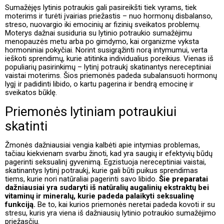
Sumažėjęs lytinis potraukis gali pasireikšti tiek vyrams, tiek
moterims ir turėti įvairias priežastis – nuo hormonų disbalanso,
streso, nuovargio iki emocinių ar fizinių sveikatos problemų.
Moterys dažnai susiduria su lytinio potraukio sumažėjimu
menopauzės metu arba po gimdymo, kai organizme vyksta
hormoniniai pokyčiai. Norint susigrąžinti norą intymumui, verta
ieškoti sprendimų, kurie atitinka individualius poreikius. Vienas iš
populiarių pasirinkimų –
lytinį potraukį skatinantys nereceptiniai
vaistai moterims
. Šios priemonės padeda subalansuoti hormonų
lygį ir padidinti libido, o kartu pagerina ir bendrą emocinę ir
sveikatos būklę.
Priemonės lytiniam potraukiui
skatinti
Žmonės dažniausiai vengia kalbėti apie intymias problemas,
tačiau kiekvienam svarbu žinoti, kad yra saugių ir efektyvių būdų
pagerinti seksualinį gyvenimą. Egzistuoja
nereceptiniai vaistai,
skatinantys lytinį potraukį
, kurie gali būti puikus sprendimas
tiems, kurie nori natūraliai pagerinti savo libido.
Šie preparatai
dažniausiai yra sudaryti iš natūralių augalinių ekstraktų bei
vitaminų ir mineralų, kurie padeda palaikyti seksualinę
funkciją.
Be to, kai kurios priemonės neretai padeda kovoti ir su
stresu, kuris yra viena iš dažniausių lytinio potraukio sumažėjimo
priežasčių.