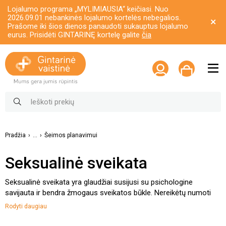
Lojalumo programa „MYLIMIAUSIA“ keičiasi. Nuo
2026.09.01 nebankinės lojalumo kortelės nebegalios.
Prašome iki šios dienos panaudoti sukauptus lojalumo
eurus. Prisidėti GINTARINĘ kortelę galite
čia
Pradžia
...
Šeimos planavimui
Seksualinė sveikata
Seksualinė sveikata yra glaudžiai susijusi su psichologine
savijauta ir bendra žmogaus sveikatos būkle. Nereikėtų numoti
ranka į dingusi lytinį potraukį, potencijos susilpnėjimą ar kitus
Rodyti daugiau
seksualinės sveikatos sutrikimus. Dar geriau – užkirsti tam kelią,
rūpinantis savo sveikata ir pasitelkiant priemones, palaikančias