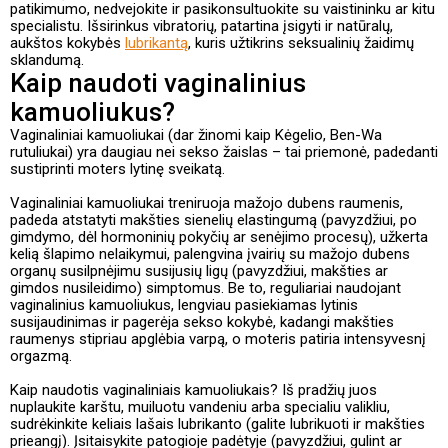
patikimumo, nedvejokite ir pasikonsultuokite su vaistininku ar kitu
specialistu. Išsirinkus vibratorių, patartina įsigyti ir natūralų,
aukštos kokybės
lubrikantą
, kuris užtikrins seksualinių žaidimų
sklandumą.
Kaip naudoti vaginalinius
kamuoliukus?
Vaginaliniai kamuoliukai (dar žinomi kaip Kėgelio, Ben-Wa
rutuliukai) yra daugiau nei sekso žaislas – tai priemonė, padedanti
sustiprinti moters lytinę sveikatą.
Vaginaliniai kamuoliukai treniruoja mažojo dubens raumenis,
padeda atstatyti makšties sienelių elastingumą (pavyzdžiui, po
gimdymo, dėl hormoninių pokyčių ar senėjimo procesų), užkerta
kelią šlapimo nelaikymui, palengvina įvairių su mažojo dubens
organų susilpnėjimu susijusių ligų (pavyzdžiui, makšties ar
gimdos nusileidimo) simptomus. Be to, reguliariai naudojant
vaginalinius kamuoliukus, lengviau pasiekiamas lytinis
susijaudinimas ir pagerėja sekso kokybė, kadangi makšties
raumenys stipriau apglėbia varpą, o moteris patiria intensyvesnį
orgazmą.
Kaip naudotis vaginaliniais kamuoliukais? Iš pradžių juos
nuplaukite karštu, muiluotu vandeniu arba specialiu valikliu,
sudrėkinkite keliais lašais lubrikanto (galite lubrikuoti ir makšties
prieangį). Įsitaisykite patogioje padėtyje (pavyzdžiui, gulint ar