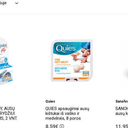
Quies
Sanohr
Y, AUSŲ
QUIES apsauginiai ausų
SANOH
RYDŽIUI
kištukai iš vaško ir
ausų k
, 2 VNT.
medvilnės, 8 poros
8,59€
11,9