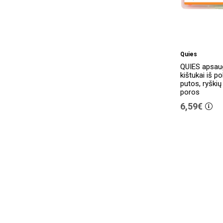
Quies
QUIES apsaug
kištukai iš p
putos, ryškių
poros
6,59€