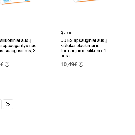
Quies
silikoniniai ausų
QUIES apsauginiai ausų
ai apsaugantys nuo
kištukai plaukimui iš
ns suaugusiems, 3
formuojamo silikono, 1
pora
9€
10,49€