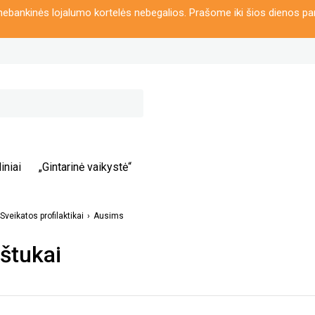
ebankinės lojalumo kortelės nebegalios. Prašome iki šios dienos pa
iniai
„Gintarinė vaikystė“
Sveikatos profilaktikai
Ausims
štukai