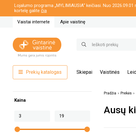
Lojalumo programa „MYLIMIAUSIA“ keičiasi. Nuo 2026.09.01 n
kortelę galite
čia
Vaistai internete
Apie vaistinę
Prekių katalogas
Skiepai
Vaistinės
Leid
Pradžia
Prekės
Kaina
Ausų ki