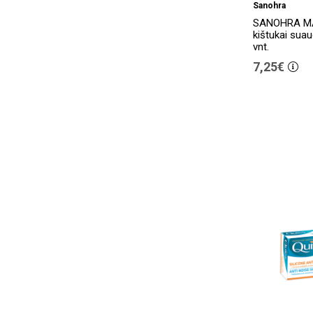
Sanohra
SANOHRA MA
kištukai sua
vnt.
7,25€