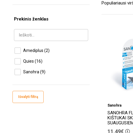
Prekinis ženklas
Amediplus
(2)
Quies
(16)
Sanohra
(9)
Išvalyti filtrą
Sanohra
SANOHRA FL
KIŠTUKAI SK
SUAUGUSIEMS
11,49€