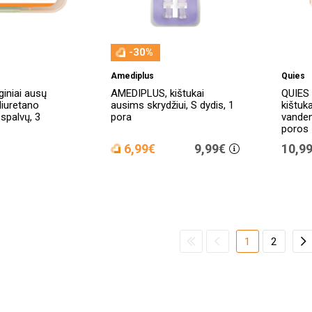
-30%
Amediplus
Quies
iniai ausų
AMEDIPLUS, kištukai
QUIES 
oliuretano
ausims skrydžiui, S dydis, 1
kištuk
 spalvų, 3
pora
vande
poros
6,99€
9,99€
10,9
1
2