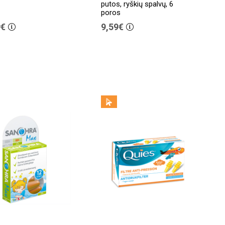
putos, ryškių spalvų, 6
poros
9€
9,59€