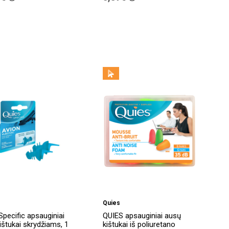
Quies
Specific apsauginiai
QUIES apsauginiai ausų
ištukai skrydžiams, 1
kištukai iš poliuretano