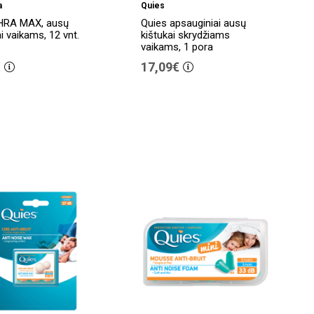
a
Quies
RA MAX, ausų
Quies apsauginiai ausų
i vaikams, 12 vnt.
kištukai skrydžiams
vaikams, 1 pora
€
17,09€