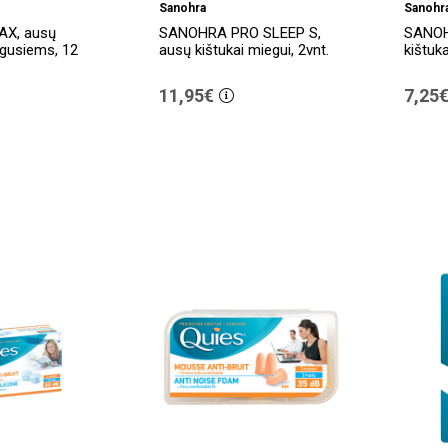
Sanohra
Sanohr
X, ausų
SANOHRA PRO SLEEP S,
SANOH
ugusiems, 12
ausų kištukai miegui, 2vnt.
kištuka
11,95€
7,25