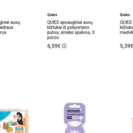
Quies
Quies
iniai ausų
QUIES apsauginiai ausų
QUIES 
kaidraus
kištukai iš poliuretano
kištuka
oros
putos, smėlio spalvos, 3
medvil
poros
6,59€
5,39