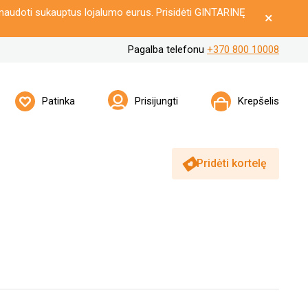
naudoti sukauptus lojalumo eurus. Prisidėti GINTARINĘ
Pagalba telefonu
+370 800 10008
Patinka
Prisijungti
Krepšelis
Pridėti kortelę