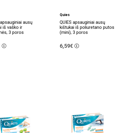
Quies
apsauginiai ausų
QUIES apsauginiai ausų
i iš vaško ir
kištukai iš poliuretano putos
nės, 3 poros
(mini), 3 poros
€
6,59€