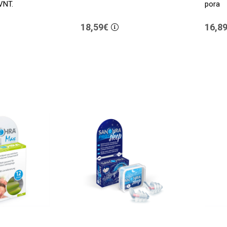
VNT.
pora
18,59€
16,8