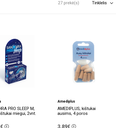
27 prekė(s)
a
Amediplus
RA PRO SLEEP M,
AMEDIPLUS, kištukai
ištukai miegui, 2vnt.
ausims, 4 poros
5€
3,89€