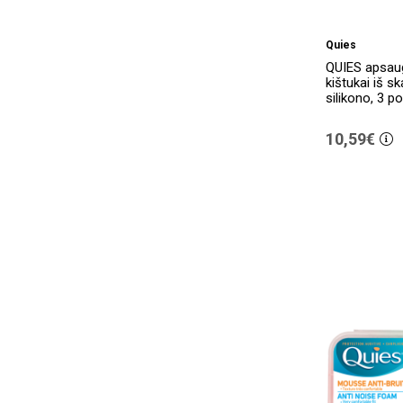
Quies
QUIES apsaug
kištukai iš s
silikono, 3 p
10,59€