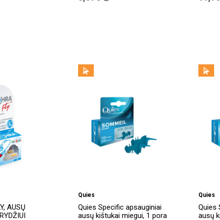
Quies
Quies
Y, AUSŲ
Quies Specific apsauginiai
Quies 
RYDŽIUI
ausų kištukai miegui, 1 pora
ausų k