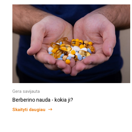
Gera savijauta
Berberino nauda - kokia ji?
Skaityti daugiau