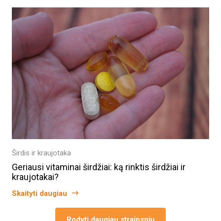
Širdis ir kraujotaka
Geriausi vitaminai širdžiai: ką rinktis širdžiai ir
kraujotakai?
Skaityti daugiau
Rodyti daugiau straipsnių