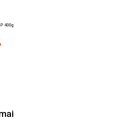
-P 400g
a
imai