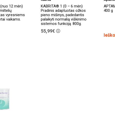
(nuo 12 mėn)
KABRITA® 1 (0 – 6 mėn)
APTAM
iltelių
Pradinis adaptuotas ožkos
400 g
rtas vyresniems
pieno mišinys, padedantis
etai vaikams.
palaikyti normalią viškinimo
sistemos funkciją. 800g.
55,99€
Ieško