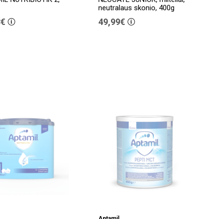
neutralaus skonio, 400g
8€
49,99€
Aptamil