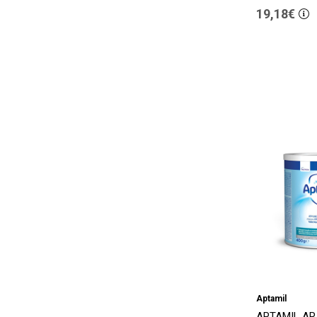
19,18€
Aptamil
APTAMIL AR,