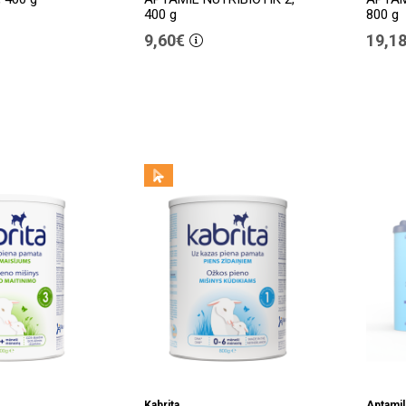
400 g
800 g
9,60€
19,1
Kabrita
Aptamil