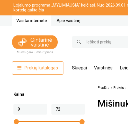
Lojalumo programa „MYLIMIAUSIA“ keičiasi. Nuo 2026.09.01 n
kortelę galite
čia
Vaistai internete
Apie vaistinę
Prekių katalogas
Skiepai
Vaistinės
Leid
Pradžia
Prekės
Kaina
Mišinu