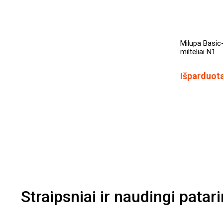
Milupa Basic
milteliai N1
Išparduot
Straipsniai ir naudingi patar