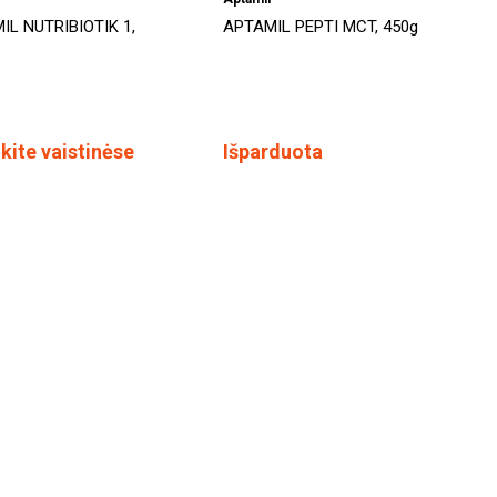
IL NUTRIBIOTIK 1,
APTAMIL PEPTI MCT, 450g
kite vaistinėse
Išparduota