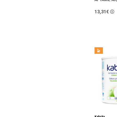
13,31€
Kabrita