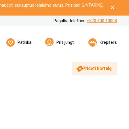
naudoti sukauptus lojalumo eurus. Prisidėti GINTARINĘ
Pagalba telefonu
+370 800 10008
Patinka
Prisijungti
Krepšelis
Pridėti kortelę