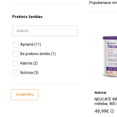
Prekinis ženklas
Aptamil
(11)
Be prekinio ženklo
(1)
Kabrita
(2)
Nutricia
(3)
Nutricia
Išvalyti filtrą
NEOCATE IN
milteliai, 400
49,99€