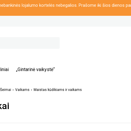
ebankinės lojalumo kortelės nebegalios. Prašome iki šios dienos pa
iniai
„Gintarinė vaikystė“
Šeimai
Vaikams
Maistas kūdikiams ir vaikams
kai