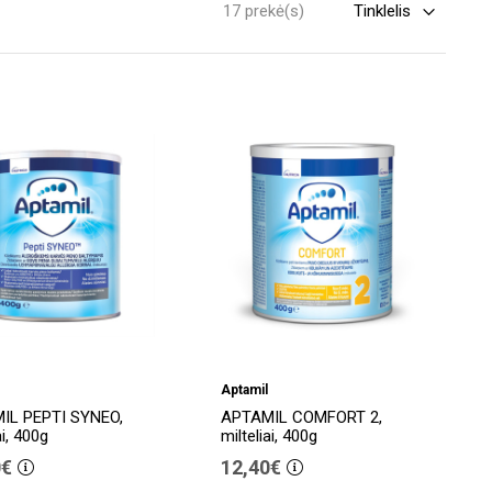
17 prekė(s)
Aptamil
IL PEPTI SYNEO,
APTAMIL COMFORT 2,
ai, 400g
milteliai, 400g
0€
12,40€