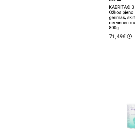
KABRITA® 3 
Ožkos pieno m
gėrimas, ski
nei vieneri m
800g.
71,49€