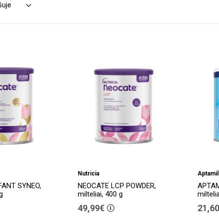
Nutricia
Aptamil
FANT SYNEO,
NEOCATE LCP POWDER,
APTAM
 g
milteliai, 400 g
milteli
49,99€
21,6