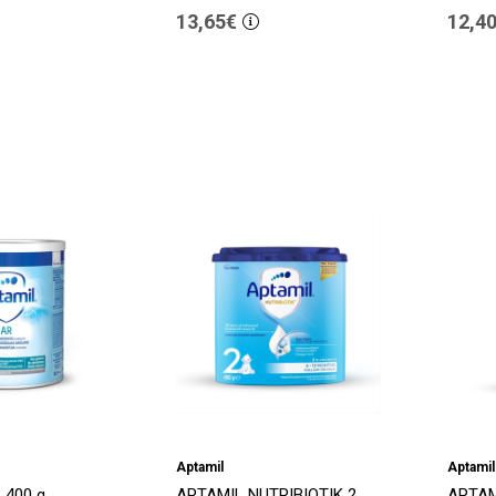
13,65€
12,4
Aptamil
Aptamil
 400 g
APTAMIL NUTRIBIOTIK 2,
APTAM