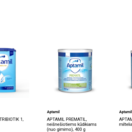
Aptamil
Aptamil
RIBIOTIK 1,
APTAMIL PREMATIL,
APTAM
neišnešiotiems kūdikiams
milteli
(nuo gimimo), 400 g