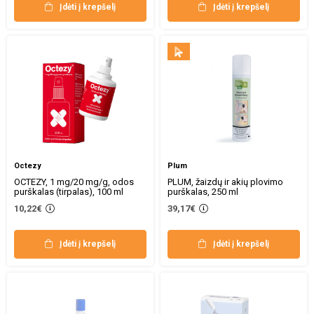
Įdėti į krepšelį
Įdėti į krepšelį
Octezy
Plum
OCTEZY, 1 mg/20 mg/g, odos
PLUM, žaizdų ir akių plovimo
purškalas (tirpalas), 100 ml
purškalas, 250 ml
10,22€
39,17€
Įdėti į krepšelį
Įdėti į krepšelį