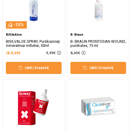
-15%
BiSilvAloe
B. Braun
BISILVALOE SPRAY, Purškiamieji
B. BRAUN PRONTOSAN WOUND,
mineraliniai milteliai, 50ml
purškalas, 75 ml
9,99€
8,49€
8,40€
Įdėti į krepšelį
Įdėti į krepšelį