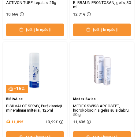
ACTIVON TUBE, tepalas, 25g
B. BRAUN PRONTOSAN, gelis, 30
ml
10,66€
12,71€
Įdėti į krepšelį
Įdėti į krepšelį
-15%
BiSilvAloe
Medex Swiss
BISILVALOE SPRAY, Purškiamieji
MEDEX SWISS ARGOSEPT,
mineraliniai milteliai, 125ml
hidrokoloidinis gelis su sidabru,
50 g
13,99€
11,89€
11,63€