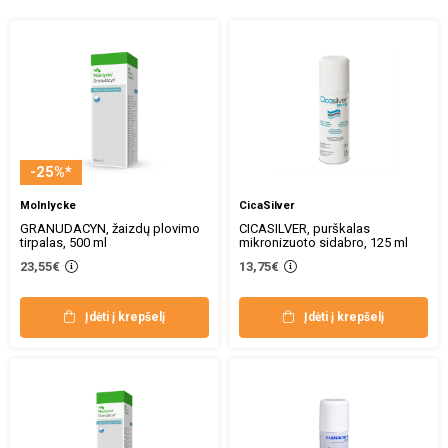
-25%*
Molnlycke
CicaSilver
GRANUDACYN, žaizdų plovimo
CICASILVER, purškalas
tirpalas, 500 ml
mikronizuoto sidabro, 125 ml
23,55€
13,75€
Įdėti į krepšelį
Įdėti į krepšelį