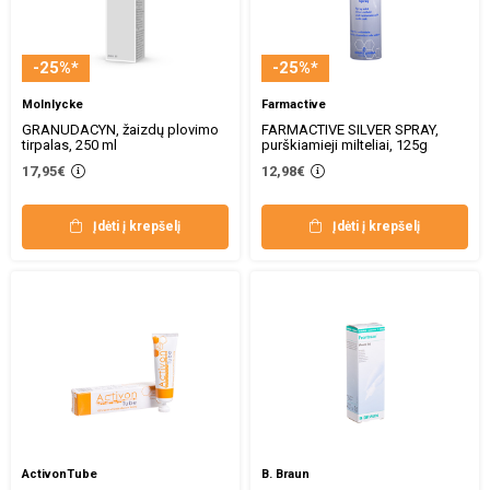
-25%*
-25%*
Molnlycke
Farmactive
GRANUDACYN, žaizdų plovimo
FARMACTIVE SILVER SPRAY,
tirpalas, 250 ml
purškiamieji milteliai, 125g
17,95€
12,98€
Įdėti į krepšelį
Įdėti į krepšelį
ActivonTube
B. Braun