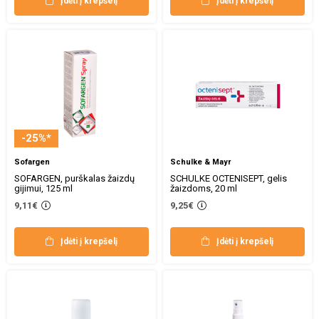
Įdėti į krepšelį
Įdėti į krepšelį
-25%*
Sofargen
Schulke & Mayr
SOFARGEN, purškalas žaizdų
SCHULKE OCTENISEPT, gelis
gijimui, 125 ml
žaizdoms, 20 ml
9,11€
9,25€
Įdėti į krepšelį
Įdėti į krepšelį