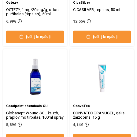
Octezy
CicaSilver
OCTEZY, 1 mg/20 mg/g, odos
CICASILVER, tepalas, 50 ml
purškalas (tirpalas), 50ml
6,99€
12,55€
Įdėti į krepšelį
Įdėti į krepšelį
Goodpoint chemicals OU
ConvaTec
Globasept Wound SOL žaizdų
CONVATEC GRANUGEL, gelis
praplovimo tirpalas, 100ml spray
žaizdoms, 15 g
5,89€
4,14€