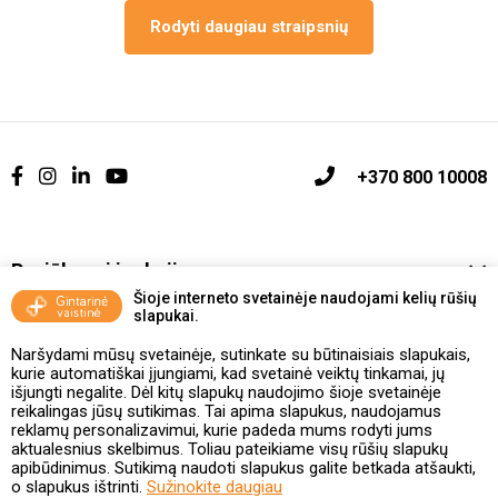
Rodyti daugiau straipsnių
+370 800 10008
Pasiūlymai ir akcijos
Šioje interneto svetainėje naudojami kelių rūšių
slapukai.
Vakcinavimo tvarka ir taisyklės
Naršydami mūsų svetainėje, sutinkate su būtinaisiais slapukais,
Kontaktai ir Karjera
kurie automatiškai įjungiami, kad svetainė veiktų tinkamai, jų
išjungti negalite. Dėl kitų slapukų naudojimo šioje svetainėje
reikalingas jūsų sutikimas. Tai apima slapukus, naudojamus
Taisyklės ir politika
reklamų personalizavimui, kurie padeda mums rodyti jums
aktualesnius skelbimus. Toliau pateikiame visų rūšių slapukų
apibūdinimus. Sutikimą naudoti slapukus galite betkada atšaukti,
o slapukus ištrinti.
Sužinokite daugiau