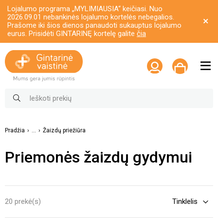
Lojalumo programa „MYLIMIAUSIA“ keičiasi. Nuo
2026.09.01 nebankinės lojalumo kortelės nebegalios.
Prašome iki šios dienos panaudoti sukauptus lojalumo
eurus. Prisidėti GINTARINĘ kortelę galite
čia
Pradžia
...
Žaizdų priežiūra
Priemonės žaizdų gydymui
20 prekė(s)