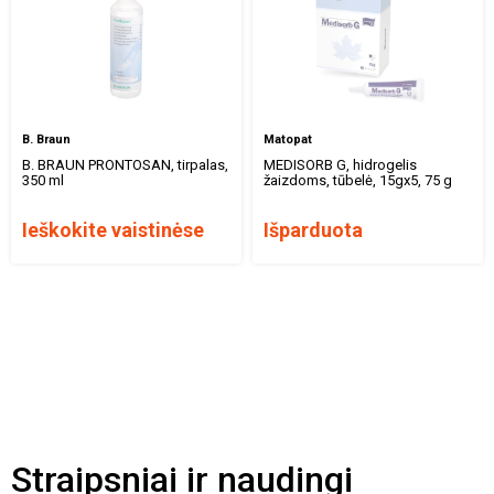
B. Braun
Matopat
B. BRAUN PRONTOSAN, tirpalas,
MEDISORB G, hidrogelis
350 ml
žaizdoms, tūbelė, 15gx5, 75 g
Ieškokite vaistinėse
Išparduota
Straipsniai ir naudingi