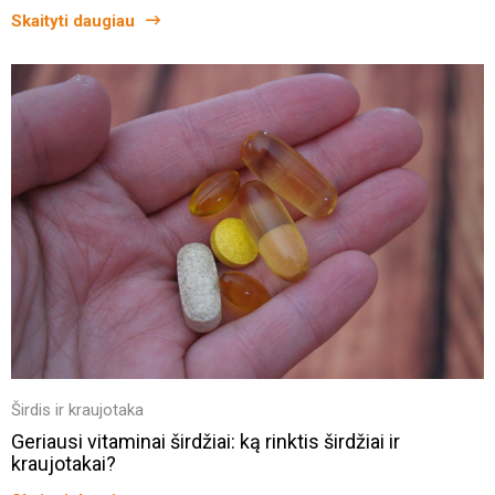
Skaityti daugiau
Širdis ir kraujotaka
Geriausi vitaminai širdžiai: ką rinktis širdžiai ir
kraujotakai?