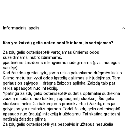
Informacinis lapelis
Kas yra žaizdų gelis octenisept® ir kam jis vartojamas?
Žaizdų gelis octenisept® vartojamas ūmiems odos
sužeidimams: nubrozdinimams,
pjautinėms žaizdoms ir lengviems nudegimams (pvz., nudegus
saulėje).
Kad žaizdos greitai gytų, joms reikia pakankamo drėgmės kiekio.
Gijimo metu turi vykti odos ląstelių dalijimasis ir judėjimas. Tam
geriausios sąlygos – drėgna žaizdos aplinka. Žaizdą taip pat
reikia apsaugoti nuo infekcijų.
Ypatinga žaizdų gelio octenisept® sudėtis optimaliai sudrėkina
žaizdą ir sudaro nuo bakterijų apsaugantį sluoksnį. Šis gelio
sluoksnis neleidžia bakterijoms prasiskverbti į žaizdą, nes jau
gelyje jos yra neutralizuojamos. Todėl žaizdų gelis octenisept®
apsaugo nuo (naujų) infekcijų ir uždegimų. Tai skatina greitesnį
natūralų žaizdos gijimą.
Žaizdų gelis octenisept® yra bespalvis ir užtepus nesukelia