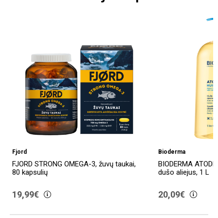
Fjord
Bioderma
FJORD STRONG OMEGA-3, žuvų taukai,
BIODERMA ATODER
80 kapsulių
dušo aliejus, 1 L
19,99€
20,09€