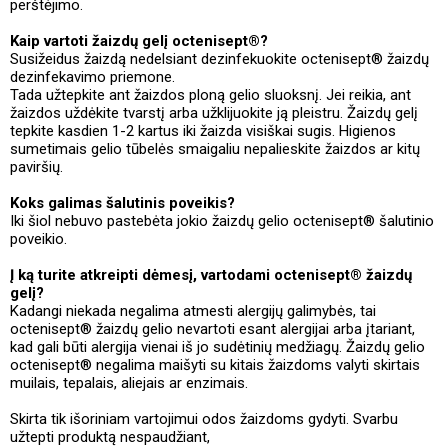
perštėjimo.
Kaip vartoti žaizdų gelį octenisept®?
Susižeidus žaizdą nedelsiant dezinfekuokite octenisept® žaizdų
dezinfekavimo priemone.
Tada užtepkite ant žaizdos ploną gelio sluoksnį. Jei reikia, ant
žaizdos uždėkite tvarstį arba užklijuokite ją pleistru. Žaizdų gelį
tepkite kasdien 1-2 kartus iki žaizda visiškai sugis. Higienos
sumetimais gelio tūbelės smaigaliu nepalieskite žaizdos ar kitų
paviršių.
Koks galimas šalutinis poveikis?
Iki šiol nebuvo pastebėta jokio žaizdų gelio octenisept® šalutinio
poveikio.
Į ką turite atkreipti dėmesį, vartodami octenisept® žaizdų
gelį?
Kadangi niekada negalima atmesti alergijų galimybės, tai
octenisept® žaizdų gelio nevartoti esant alergijai arba įtariant,
kad gali būti alergija vienai iš jo sudėtinių medžiagų. Žaizdų gelio
octenisept® negalima maišyti su kitais žaizdoms valyti skirtais
muilais, tepalais, aliejais ar enzimais.
Skirta tik išoriniam vartojimui odos žaizdoms gydyti. Svarbu
užtepti produktą nespaudžiant,