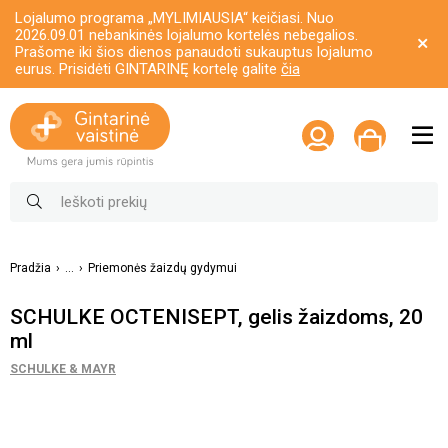
Lojalumo programa „MYLIMIAUSIA“ keičiasi. Nuo
2026.09.01 nebankinės lojalumo kortelės nebegalios.
Prašome iki šios dienos panaudoti sukauptus lojalumo
eurus. Prisidėti GINTARINĘ kortelę galite
čia
Pradžia
...
Priemonės žaizdų gydymui
SCHULKE OCTENISEPT, gelis žaizdoms, 20
ml
SCHULKE & MAYR