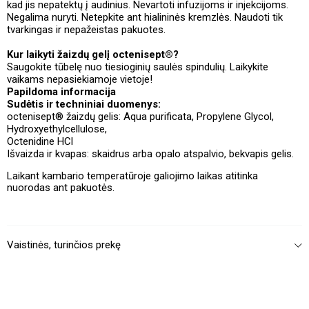
kad jis nepatektų į audinius. Nevartoti infuzijoms ir injekcijoms.
Negalima nuryti. Netepkite ant hialininės kremzlės. Naudoti tik
tvarkingas ir nepažeistas pakuotes.
Kur laikyti žaizdų gelį octenisept®?
Saugokite tūbelę nuo tiesioginių saulės spindulių. Laikykite
vaikams nepasiekiamoje vietoje!
Papildoma informacija
Sudėtis ir techniniai duomenys:
octenisept® žaizdų gelis: Aqua purificata, Propylene Glycol,
Hydroxyethylcellulose,
Octenidine HCl
Išvaizda ir kvapas: skaidrus arba opalo atspalvio, bekvapis gelis.
Laikant kambario temperatūroje galiojimo laikas atitinka
nuorodas ant pakuotės.
Vaistinės, turinčios prekę