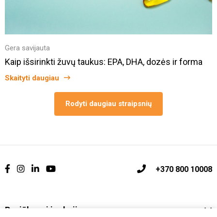
Gera savijauta
Kaip išsirinkti žuvų taukus: EPA, DHA, dozės ir forma
Skaityti daugiau
Rodyti daugiau straipsnių
+370 800 10008
Pasiūlymai ir akcijos