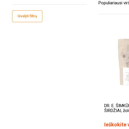
Išvalyti filtrą
DR. E. ŠIMK
ŠIRDŽIAI, žol
Ieškokite 