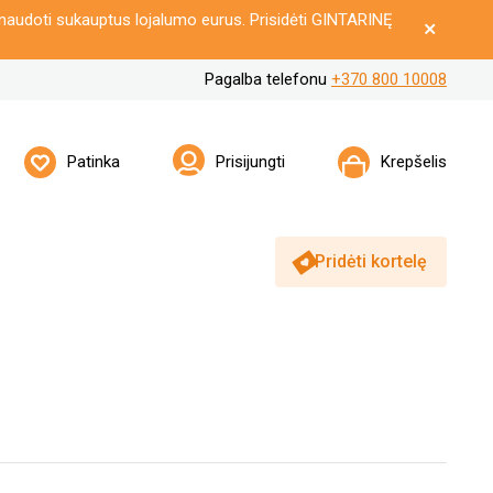
naudoti sukauptus lojalumo eurus. Prisidėti GINTARINĘ
Pagalba telefonu
+370 800 10008
Patinka
Prisijungti
Krepšelis
Pridėti kortelę