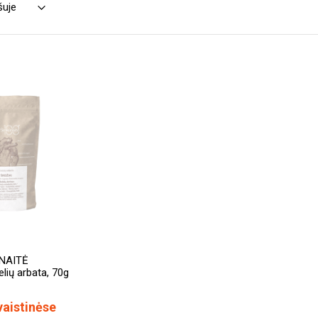
ŪNAITĖ
elių arbata, 70g
vaistinėse