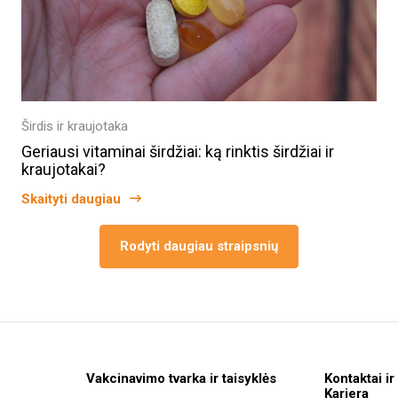
Širdis ir kraujotaka
Geriausi vitaminai širdžiai: ką rinktis širdžiai ir
kraujotakai?
Skaityti daugiau
Rodyti daugiau straipsnių
Vakcinavimo tvarka ir taisyklės
Kontaktai ir
Karjera