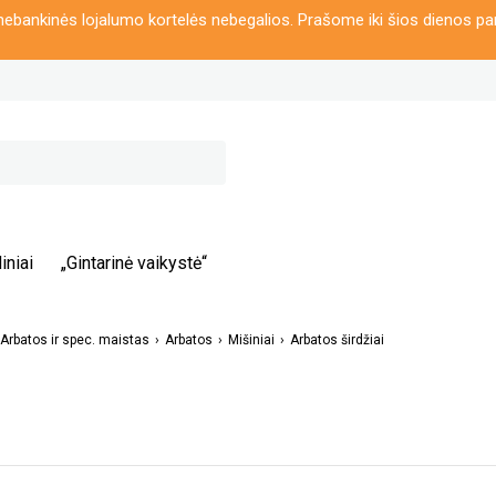
ebankinės lojalumo kortelės nebegalios. Prašome iki šios dienos pa
iniai
„Gintarinė vaikystė“
Arbatos ir spec. maistas
Arbatos
Mišiniai
Arbatos širdžiai