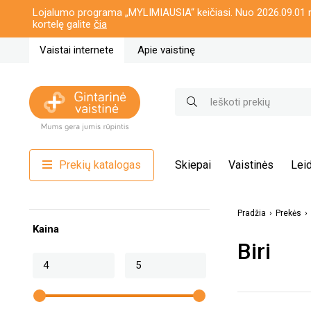
Lojalumo programa „MYLIMIAUSIA“ keičiasi. Nuo 2026.09.01 n
kortelę galite
čia
Vaistai internete
Apie vaistinę
Prekių katalogas
Skiepai
Vaistinės
Leid
Pradžia
Prekės
Kaina
Biri