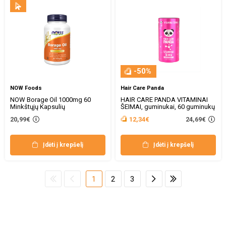
-50%
NOW Foods
Hair Care Panda
NOW Borage Oil 1000mg 60
HAIR CARE PANDA VITAMINAI
Minkštųjų Kapsulių
ŠEIMAI, guminukai, 60 guminukų
24,69€
20,99€
12,34€
Įdėti į krepšelį
Įdėti į krepšelį
1
2
3