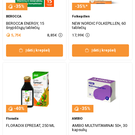
-35%
-35%*
BEROCCA
Folkepillen
BEROCCA ENERGY, 15
NEW NORDIC FOLKEPILLEN, 60
šnypščiųjų tablečių
tablečių
8,85€
5,75€
17,99€
Įdėti į krepšelį
Įdėti į krepšelį
-40%
-35%
Floradix
AMBIO
FLORADIX EPRESAT, 250 ML
AMBIO MULTIVITAMINAI 50+, 30
kapsulių