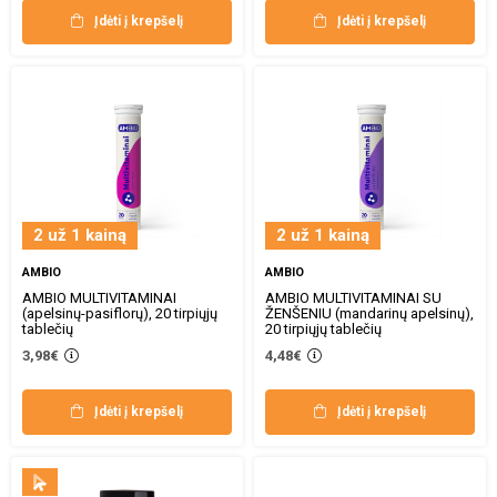
Įdėti į krepšelį
Įdėti į krepšelį
2 už 1 kainą
2 už 1 kainą
AMBIO
AMBIO
AMBIO MULTIVITAMINAI
AMBIO MULTIVITAMINAI SU
(apelsinų-pasiflorų), 20 tirpiųjų
ŽENŠENIU (mandarinų apelsinų),
tablečių
20 tirpiųjų tablečių
3,98€
4,48€
Įdėti į krepšelį
Įdėti į krepšelį