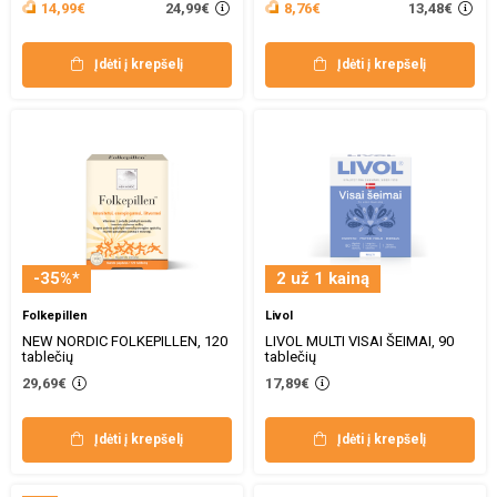
24,99€
13,48€
14,99€
8,76€
Įdėti į krepšelį
Įdėti į krepšelį
-35%*
2 už 1 kainą
Folkepillen
Livol
NEW NORDIC FOLKEPILLEN, 120
LIVOL MULTI VISAI ŠEIMAI, 90
tablečių
tablečių
29,69€
17,89€
Įdėti į krepšelį
Įdėti į krepšelį