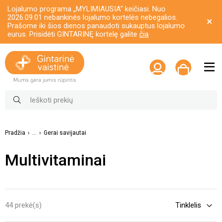
Lojalumo programa „MYLIMIAUSIA“ keičiasi. Nuo
2026.09.01 nebankinės lojalumo kortelės nebegalios.
Prašome iki šios dienos panaudoti sukauptus lojalumo
eurus. Prisidėti GINTARINĘ kortelę galite
čia
Pradžia
...
Gerai savijautai
Multivitaminai
44 prekė(s)