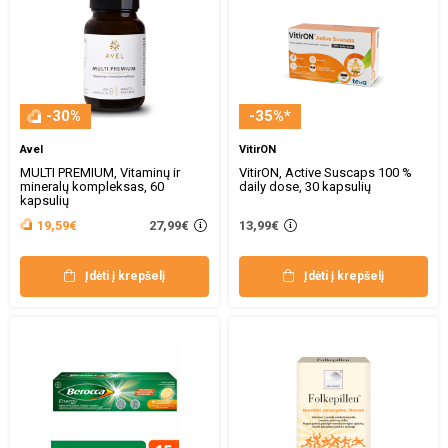
-30%
-35%*
Avel
VitirON
MULTI PREMIUM, Vitaminų ir
VitirON, Active Suscaps 100 %
mineralų kompleksas, 60
daily dose, 30 kapsulių
kapsulių
27,99€
19,59€
13,99€
Įdėti į krepšelį
Įdėti į krepšelį