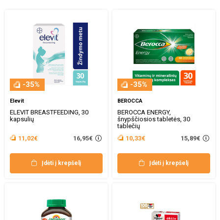
-35%
-35%
Elevit
BEROCCA
ELEVIT BREASTFEEDING, 30
BEROCCA ENERGY,
kapsulių
šnypščiosios tabletės, 30
tablečių
16,95€
15,89€
11,02€
10,33€
Įdėti į krepšelį
Įdėti į krepšelį