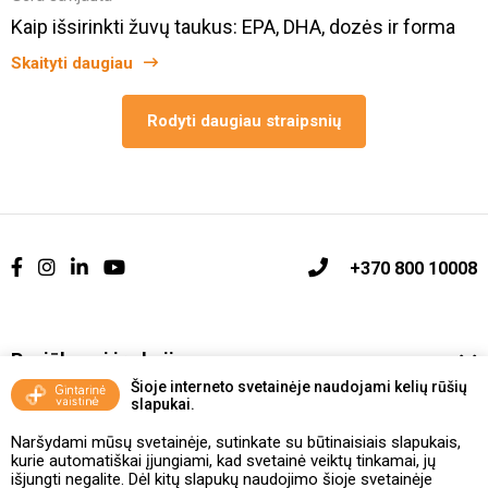
Kaip išsirinkti žuvų taukus: EPA, DHA, dozės ir forma
Skaityti daugiau
Rodyti daugiau straipsnių
+370 800 10008
Pasiūlymai ir akcijos
Šioje interneto svetainėje naudojami kelių rūšių
slapukai.
Vakcinavimo tvarka ir taisyklės
Naršydami mūsų svetainėje, sutinkate su būtinaisiais slapukais,
Kontaktai ir Karjera
kurie automatiškai įjungiami, kad svetainė veiktų tinkamai, jų
išjungti negalite. Dėl kitų slapukų naudojimo šioje svetainėje