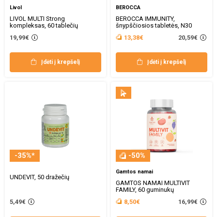
Livol
BEROCCA
LIVOL MULTI Strong
BEROCCA IMMUNITY,
kompleksas, 60 tablečių
šnypščiosios tabletės, N30
20,59€
19,99€
13,38€
Įdėti į krepšelį
Įdėti į krepšelį
-35%*
-50%
Gamtos namai
UNDEVIT, 50 dražečių
GAMTOS NAMAI MULTIVIT
FAMILY, 60 guminukų
16,99€
5,49€
8,50€