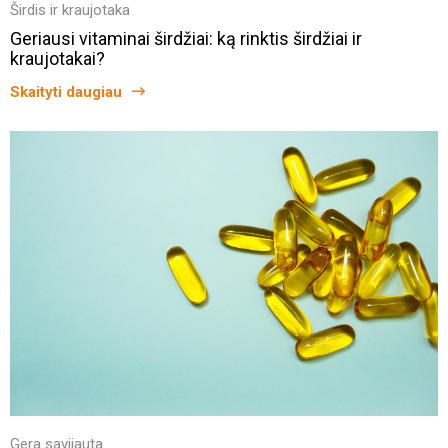
Širdis ir kraujotaka
Geriausi vitaminai širdžiai: ką rinktis širdžiai ir
kraujotakai?
Skaityti daugiau
Gera savijauta