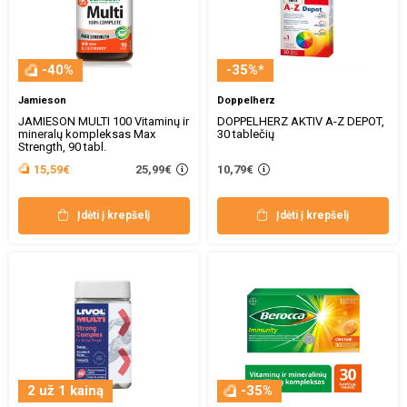
-40%
-35%*
Jamieson
Doppelherz
JAMIESON MULTI 100 Vitaminų ir
DOPPELHERZ AKTIV A-Z DEPOT,
mineralų kompleksas Max
30 tablečių
Strength, 90 tabl.
25,99€
15,59€
10,79€
Įdėti į krepšelį
Įdėti į krepšelį
2 už 1 kainą
-35%